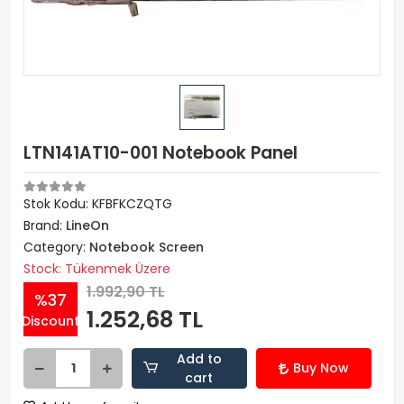
LTN141AT10-001 Notebook Panel
Stok Kodu: KFBFKCZQTG
Brand:
LineOn
Category:
Notebook Screen
Stock: Tükenmek Üzere
1.992,90 TL
%37
1.252,68 TL
Discount
Add to
Buy Now
cart