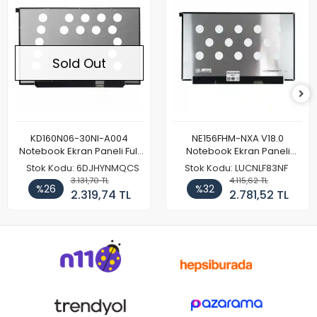
Sold Out
KD160N06-30NI-A004
NE156FHM-NXA V18.0
Notebook Ekran Paneli Full
Notebook Ekran Paneli
HD
144Hz
Stok Kodu: 6DJHYNMQCS
Stok Kodu: LUCNLF83NF
3.131,70 TL
4.115,62 TL
%26
%32
2.319,74 TL
2.781,52 TL