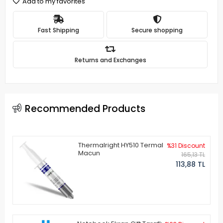
Add to my favorites
Fast Shipping
Secure shopping
Returns and Exchanges
Recommended Products
Thermalright HY510 Termal
%31 Discount
Macun
165,13 TL
113,88 TL