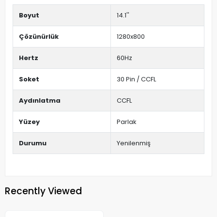
Boyut
14.1''
Çözünürlük
1280x800
Hertz
60Hz
Soket
30 Pin / CCFL
Aydınlatma
CCFL
Yüzey
Parlak
Durumu
Yenilenmiş
Recently Viewed