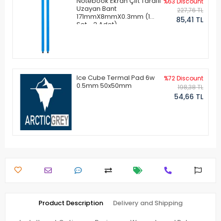
Notebook Ekran Çift Taraflı
%63 Discount
Uzayan Bant
227,76 TL
171mmX8mmX0.3mm (1
85,41 TL
Set - 2 Adet)
Ice Cube Termal Pad 6w
%72 Discount
0.5mm 50x50mm
198,38 TL
54,66 TL
Product Description
Delivery and Shipping