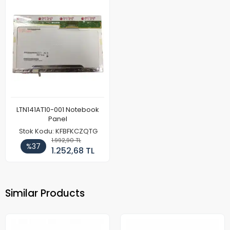
LTN141AT10-001 Notebook
Panel
Stok Kodu: KFBFKCZQTG
1.992,90 TL
%37
1.252,68 TL
Similar Products