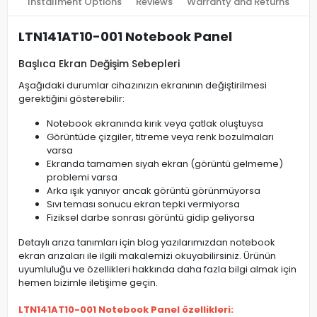
Installment Options
Reviews
Warranty and Returns
LTN141AT10-001 Notebook Panel
Başlıca Ekran Değişim Sebepleri
Aşağıdaki durumlar cihazınızın ekranının değiştirilmesi
gerektiğini gösterebilir:
Notebook ekranında kırık veya çatlak oluştuysa
Görüntüde çizgiler, titreme veya renk bozulmaları
varsa
Ekranda tamamen siyah ekran (görüntü gelmeme)
problemi varsa
Arka ışık yanıyor ancak görüntü görünmüyorsa
Sıvı teması sonucu ekran tepki vermiyorsa
Fiziksel darbe sonrası görüntü gidip geliyorsa
Detaylı arıza tanımları için blog yazılarımızdan notebook
ekran arızaları ile ilgili makalemizi okuyabilirsiniz. Ürünün
uyumluluğu ve özellikleri hakkında daha fazla bilgi almak için
hemen bizimle iletişime geçin.
LTN141AT10-001 Notebook Panel özellikleri: