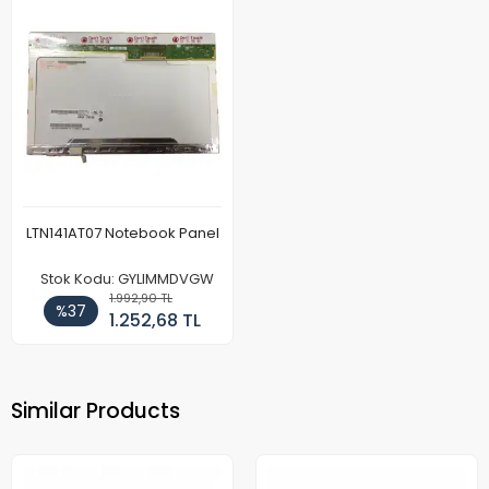
LTN141AT07 Notebook Panel
Stok Kodu: GYLIMMDVGW
1.992,90 TL
%37
1.252,68 TL
Similar Products