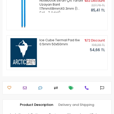
Notebook Ekran Çift Taraflı
%63 Discount
Uzayan Bant
227,76 TL
171mmX8mmX0.3mm (1
85,41 TL
Set - 2 Adet)
Ice Cube Termal Pad 6w
%72 Discount
0.5mm 50x50mm
198,38 TL
54,66 TL
Product Description
Delivery and Shipping