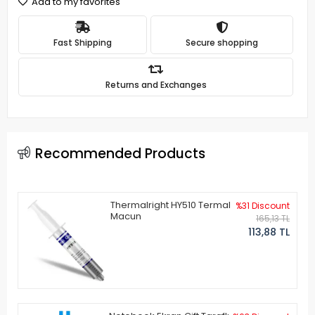
Add to my favorites
Fast Shipping
Secure shopping
Returns and Exchanges
Recommended Products
Thermalright HY510 Termal
%31 Discount
Macun
165,13 TL
113,88 TL