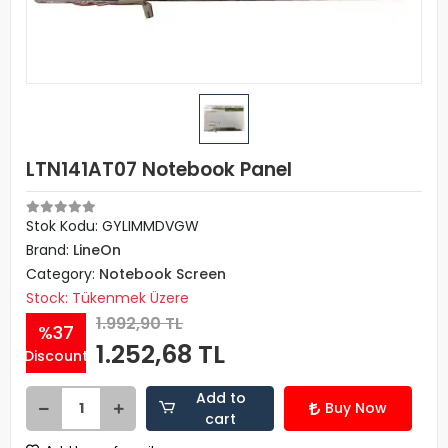
LTN141AT07 Notebook Panel
Stok Kodu: GYLIMMDVGW
Brand:
LineOn
Category:
Notebook Screen
Stock: Tükenmek Üzere
1.992,90 TL
%37
1.252,68 TL
Discount
Add to
Buy Now
cart