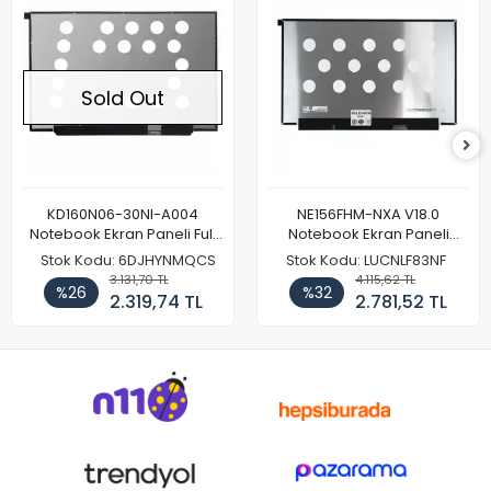
Sold Out
KD160N06-30NI-A004
NE156FHM-NXA V18.0
Notebook Ekran Paneli Full
Notebook Ekran Paneli
HD
144Hz
Stok Kodu: 6DJHYNMQCS
Stok Kodu: LUCNLF83NF
3.131,70 TL
4.115,62 TL
%26
%32
2.319,74 TL
2.781,52 TL