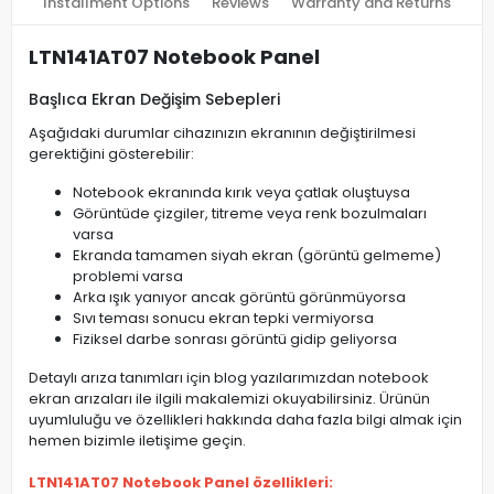
Installment Options
Reviews
Warranty and Returns
LTN141AT07 Notebook Panel
Başlıca Ekran Değişim Sebepleri
Aşağıdaki durumlar cihazınızın ekranının değiştirilmesi
gerektiğini gösterebilir:
Notebook ekranında kırık veya çatlak oluştuysa
Görüntüde çizgiler, titreme veya renk bozulmaları
varsa
Ekranda tamamen siyah ekran (görüntü gelmeme)
problemi varsa
Arka ışık yanıyor ancak görüntü görünmüyorsa
Sıvı teması sonucu ekran tepki vermiyorsa
Fiziksel darbe sonrası görüntü gidip geliyorsa
Detaylı arıza tanımları için blog yazılarımızdan notebook
ekran arızaları ile ilgili makalemizi okuyabilirsiniz. Ürünün
uyumluluğu ve özellikleri hakkında daha fazla bilgi almak için
hemen bizimle iletişime geçin.
LTN141AT07 Notebook Panel özellikleri: