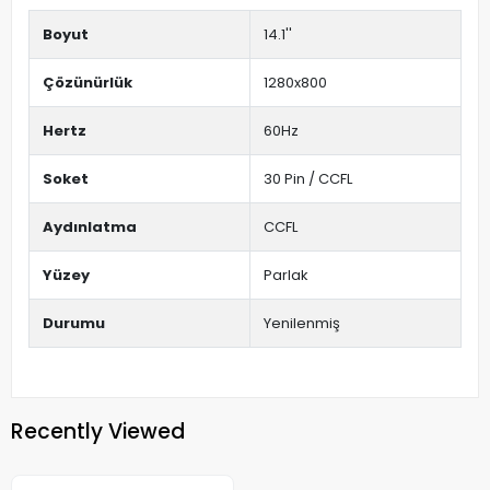
Boyut
14.1''
Çözünürlük
1280x800
Hertz
60Hz
Soket
30 Pin / CCFL
Aydınlatma
CCFL
Yüzey
Parlak
Durumu
Yenilenmiş
Recently Viewed