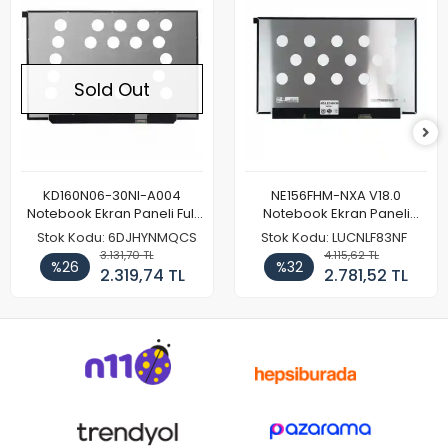
Sold Out
KD160N06-30NI-A004
NE156FHM-NXA V18.0
Notebook Ekran Paneli Full
Notebook Ekran Paneli
HD
144Hz
Stok Kodu: 6DJHYNMQCS
Stok Kodu: LUCNLF83NF
3.131,70 TL
4.115,62 TL
%26
%32
2.319,74 TL
2.781,52 TL