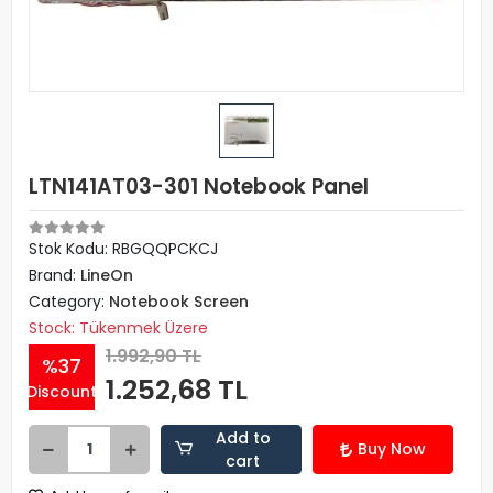
LTN141AT03-301 Notebook Panel
Stok Kodu: RBGQQPCKCJ
Brand:
LineOn
Category:
Notebook Screen
Stock: Tükenmek Üzere
1.992,90 TL
%37
1.252,68 TL
Discount
Add to
Buy Now
cart