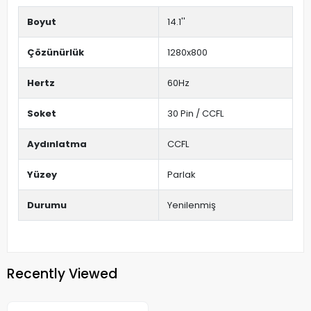
Boyut
14.1''
Çözünürlük
1280x800
Hertz
60Hz
Soket
30 Pin / CCFL
Aydınlatma
CCFL
Yüzey
Parlak
Durumu
Yenilenmiş
Recently Viewed