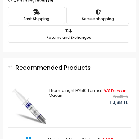
Add to my favorites
Fast Shipping
Secure shopping
Returns and Exchanges
Recommended Products
Thermalright HY510 Termal
%31 Discount
Macun
165,13 TL
113,88 TL