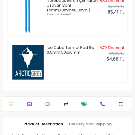
Notebook Ekran Çift Taraflı
%63 Discount
Uzayan Bant
227,76 TL
171mmX8mmX0.3mm (1
85,41 TL
Set - 2 Adet)
Ice Cube Termal Pad 6w
%72 Discount
0.5mm 50x50mm
198,38 TL
54,66 TL
Product Description
Delivery and Shipping