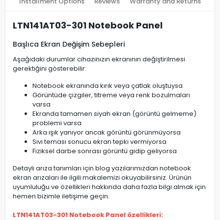
Installment Options
Reviews
Warranty and Returns
LTN141AT03-301 Notebook Panel
Başlıca Ekran Değişim Sebepleri
Aşağıdaki durumlar cihazınızın ekranının değiştirilmesi
gerektiğini gösterebilir:
Notebook ekranında kırık veya çatlak oluştuysa
Görüntüde çizgiler, titreme veya renk bozulmaları
varsa
Ekranda tamamen siyah ekran (görüntü gelmeme)
problemi varsa
Arka ışık yanıyor ancak görüntü görünmüyorsa
Sıvı teması sonucu ekran tepki vermiyorsa
Fiziksel darbe sonrası görüntü gidip geliyorsa
Detaylı arıza tanımları için blog yazılarımızdan notebook
ekran arızaları ile ilgili makalemizi okuyabilirsiniz. Ürünün
uyumluluğu ve özellikleri hakkında daha fazla bilgi almak için
hemen bizimle iletişime geçin.
LTN141AT03-301 Notebook Panel özellikleri: