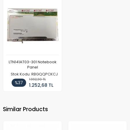
LTN141AT03-301 Notebook
Panel
Stok Kodu: RBGQQPCKCJ
1.992,90 TL
%37
1.252,68 TL
Similar Products