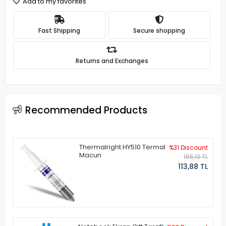
Add to my favorites
Fast Shipping
Secure shopping
Returns and Exchanges
Recommended Products
Thermalright HY510 Termal
%31 Discount
Macun
165,13 TL
113,88 TL