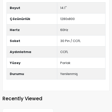
Boyut
14.1''
Çözünürlük
1280x800
Hertz
60Hz
Soket
30 Pin / CCFL
Aydınlatma
CCFL
Yüzey
Parlak
Durumu
Yenilenmiş
Recently Viewed