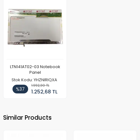
LTN141AT02-03 Notebook
Panel
Stok Kodu: YHZNIRIQXA
1.992,90 TL
%37
1.252,68 TL
Similar Products