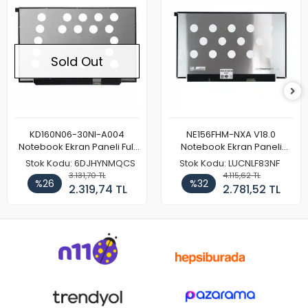
Sold Out
KD160N06-30NI-A004
NE156FHM-NXA V18.0
Notebook Ekran Paneli Full
Notebook Ekran Paneli
HD
144Hz
Stok Kodu: 6DJHYNMQCS
Stok Kodu: LUCNLF83NF
3.131,70 TL
4.115,62 TL
%26
%32
2.319,74 TL
2.781,52 TL