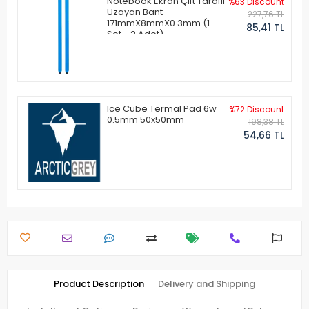
Notebook Ekran Çift Taraflı
%63 Discount
Uzayan Bant
227,76 TL
171mmX8mmX0.3mm (1
85,41 TL
Set - 2 Adet)
Ice Cube Termal Pad 6w
%72 Discount
0.5mm 50x50mm
198,38 TL
54,66 TL
Product Description
Delivery and Shipping