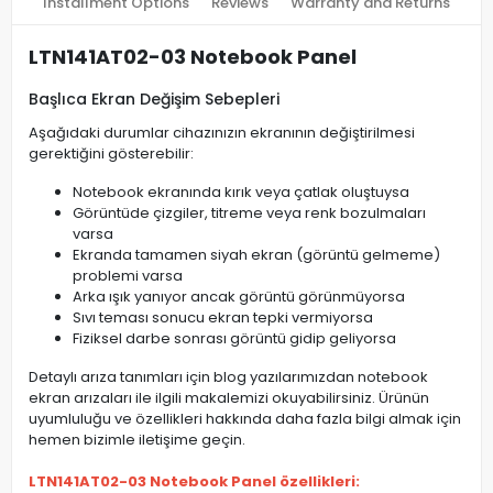
Installment Options
Reviews
Warranty and Returns
LTN141AT02-03 Notebook Panel
Başlıca Ekran Değişim Sebepleri
Aşağıdaki durumlar cihazınızın ekranının değiştirilmesi
gerektiğini gösterebilir:
Notebook ekranında kırık veya çatlak oluştuysa
Görüntüde çizgiler, titreme veya renk bozulmaları
varsa
Ekranda tamamen siyah ekran (görüntü gelmeme)
problemi varsa
Arka ışık yanıyor ancak görüntü görünmüyorsa
Sıvı teması sonucu ekran tepki vermiyorsa
Fiziksel darbe sonrası görüntü gidip geliyorsa
Detaylı arıza tanımları için blog yazılarımızdan notebook
ekran arızaları ile ilgili makalemizi okuyabilirsiniz. Ürünün
uyumluluğu ve özellikleri hakkında daha fazla bilgi almak için
hemen bizimle iletişime geçin.
LTN141AT02-03 Notebook Panel özellikleri: