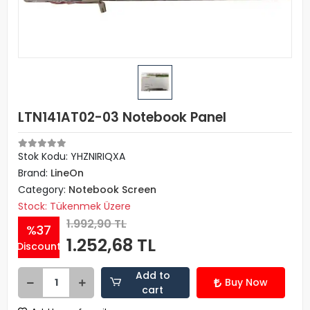
LTN141AT02-03 Notebook Panel
Stok Kodu: YHZNIRIQXA
Brand:
LineOn
Category:
Notebook Screen
Stock: Tükenmek Üzere
1.992,90 TL
%37
1.252,68 TL
Discount
Add to
Buy Now
cart