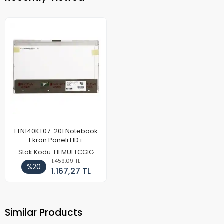
LTN140KT07-201 Notebook
Ekran Paneli HD+
Stok Kodu: HFMULTCGIG
1.459,09 TL
%20
1.167,27 TL
Similar Products