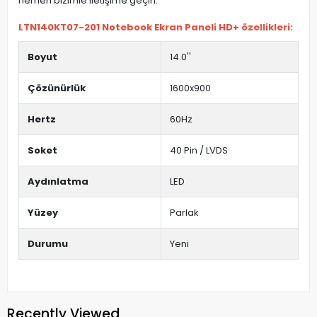
hemen bizimle iletişime geçin.
LTN140KT07-201 Notebook Ekran Paneli HD+ özellikleri:
Boyut
14.0''
Çözünürlük
1600x900
Hertz
60Hz
Soket
40 Pin / LVDS
Aydınlatma
LED
Yüzey
Parlak
Durumu
Yeni
Recently Viewed