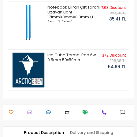
Notebook Ekran Çift Taraflı
%63 Discount
Uzayan Bant
227,76 TL
171mmX8mmX0.3mm (1
85,41 TL
Set - 2 Adet)
Ice Cube Termal Pad 6w
%72 Discount
0.5mm 50x50mm
198,38 TL
54,66 TL
Product Description
Delivery and Shipping