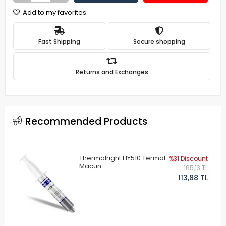
Add to my favorites
Fast Shipping
Secure shopping
Returns and Exchanges
Recommended Products
Thermalright HY510 Termal
%31 Discount
Macun
165,13 TL
113,88 TL