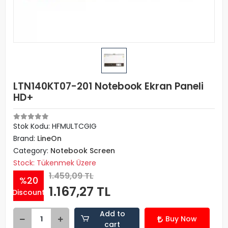
LTN140KT07-201 Notebook Ekran Paneli
HD+
Stok Kodu: HFMULTCGIG
Brand:
LineOn
Category:
Notebook Screen
Stock: Tükenmek Üzere
1.459,09 TL
%20
1.167,27 TL
Discount
Add to
Buy Now
cart