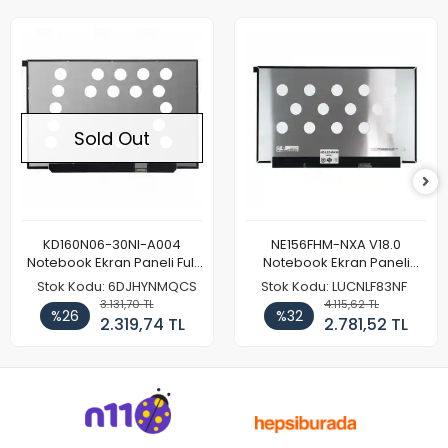
Sold Out
KD160N06-30NI-A004
NE156FHM-NXA V18.0
Notebook Ekran Paneli Full
Notebook Ekran Paneli
HD
144Hz
Stok Kodu: 6DJHYNMQCS
Stok Kodu: LUCNLF83NF
3.131,70 TL
4.115,62 TL
%26
%32
2.319,74 TL
2.781,52 TL