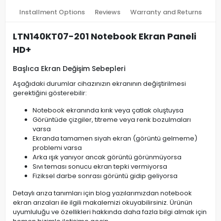
Installment Options
Reviews
Warranty and Returns
LTN140KT07-201 Notebook Ekran Paneli
HD+
Başlıca Ekran Değişim Sebepleri
Aşağıdaki durumlar cihazınızın ekranının değiştirilmesi
gerektiğini gösterebilir:
Notebook ekranında kırık veya çatlak oluştuysa
Görüntüde çizgiler, titreme veya renk bozulmaları
varsa
Ekranda tamamen siyah ekran (görüntü gelmeme)
problemi varsa
Arka ışık yanıyor ancak görüntü görünmüyorsa
Sıvı teması sonucu ekran tepki vermiyorsa
Fiziksel darbe sonrası görüntü gidip geliyorsa
Detaylı arıza tanımları için blog yazılarımızdan notebook
ekran arızaları ile ilgili makalemizi okuyabilirsiniz. Ürünün
uyumluluğu ve özellikleri hakkında daha fazla bilgi almak için