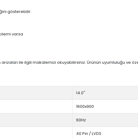
ini gösterebilir:
blemi varsa
arızaları ile ilgili makalemizi okuyabilirsiniz. Ürünün uyumluluğu ve ö
14.0''
1600x900
60Hz
40 Pin / LVDS