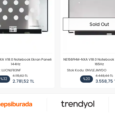
Sold Out
A V18.0 Notebook Ekran Paneli
NE156FHM-NXA V18.0 Notebook 
144Hz
165Hz
: LUCNLF83NF
Stok Kodu: 0NVLEJMYDO
4.115,62 TL
4.448,44 TL
%32
%20
2.781,52 TL
3.558,75 