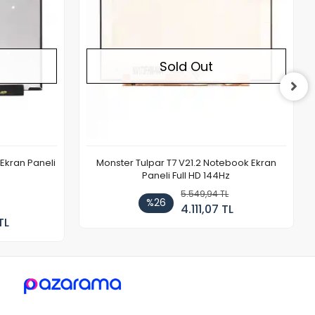
Sold Out
Ekran Paneli
Monster Tulpar T7 V21.2 Notebook Ekran
Paneli Full HD 144Hz
5.549,94 TL
%26
4.111,07 TL
TL