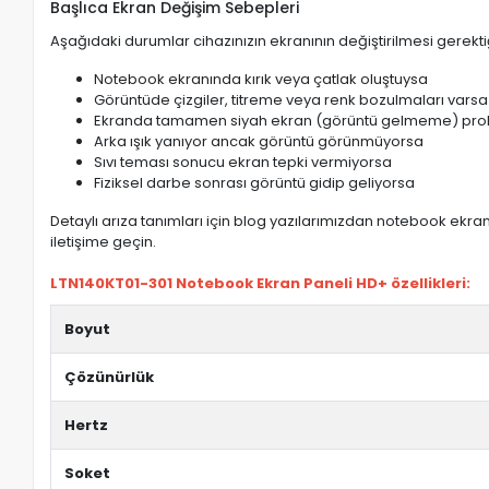
Başlıca Ekran Değişim Sebepleri
Aşağıdaki durumlar cihazınızın ekranının değiştirilmesi gerektiğ
Notebook ekranında kırık veya çatlak oluştuysa
Görüntüde çizgiler, titreme veya renk bozulmaları varsa
Ekranda tamamen siyah ekran (görüntü gelmeme) pro
Arka ışık yanıyor ancak görüntü görünmüyorsa
Sıvı teması sonucu ekran tepki vermiyorsa
Fiziksel darbe sonrası görüntü gidip geliyorsa
Detaylı arıza tanımları için blog yazılarımızdan notebook ekran 
iletişime geçin.
LTN140KT01-301 Notebook Ekran Paneli HD+ özellikleri:
Boyut
Çözünürlük
Hertz
Soket