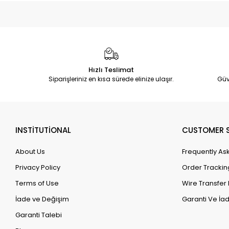
Hızlı Teslimat
Siparişleriniz en kısa sürede elinize ulaşır.
Güv
INSTİTUTİONAL
CUSTOMER S
About Us
Frequently As
Privacy Policy
Order Trackin
Terms of Use
Wire Transfer 
İade ve Değişim
Garanti Ve İad
Garanti Talebi