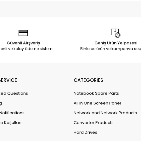
Güvenli Alışveriş
Geniş Ürün Yelpazesi
enli ve kolay ödeme sistemi
Binlerce ürün ve kampanya seç
ERVİCE
CATEGORİES
ked Questions
Notebook Spare Parts
g
All in One Screen Panel
Notifications
Network and Network Products
e Koşulları
Converter Products
Hard Drives