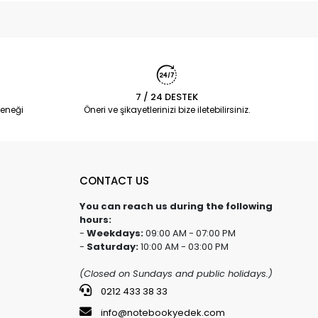
7 / 24 DESTEK
eneği
Öneri ve şikayetlerinizi bize iletebilirsiniz.
CONTACT US
You can reach us during the following
hours:
-
Weekdays:
09:00 AM - 07:00 PM
-
Saturday:
10:00 AM - 03:00 PM
(Closed on Sundays and public holidays.)
0212 433 38 33
info@notebookyedek.com