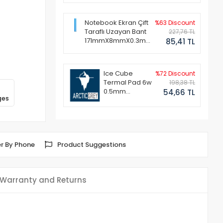
Notebook Ekran Çift
%63 Discount
Taraflı Uzayan Bant
227,76 TL
171mmX8mmX0.3mm
85,41 TL
(1 Set - 2 Adet)
Ice Cube
%72 Discount
Termal Pad 6w
198,38 TL
0.5mm
54,66 TL
ges
50x50mm
r By Phone
Product Suggestions
Warranty and Returns