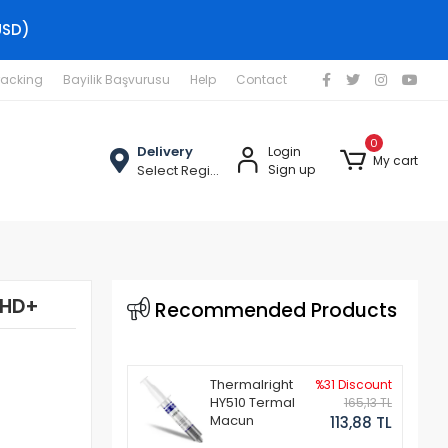
USD)
racking
Bayilik Başvurusu
Help
Contact
0
Delivery
Login
My cart
Select Region
Sign up
 HD+
Recommended Products
Thermalright
%31 Discount
HY510 Termal
165,13 TL
Macun
113,88 TL