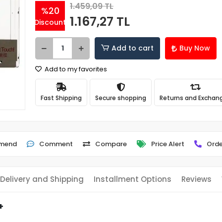
1.459,09 TL
%20
1.167,27 TL
Discount
Add to cart
Buy Now
Add to my favorites
Fast Shipping
Secure shopping
Returns and Exchan
mend
Comment
Compare
Price Alert
Orde
Delivery and Shipping
Installment Options
Reviews
+