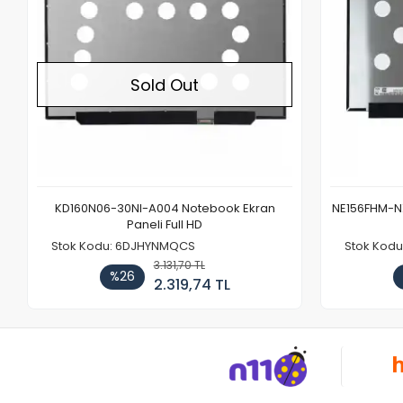
Sold Out
KD160N06-30NI-A004 Notebook Ekran
NE156FHM-NX
Paneli Full HD
Stok Kodu: 6DJHYNMQCS
Stok Kodu
3.131,70 TL
%26
2.319,74 TL