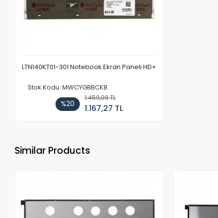
LTN140KT01-301 Notebook Ekran Paneli HD+
Stok Kodu: MWCYGBBCKB
1.459,09 TL
%20
1.167,27 TL
Similar Products
Out of stock