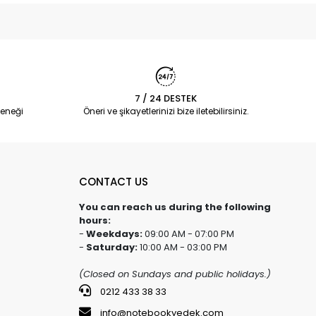
7 / 24 DESTEK
eneği
Öneri ve şikayetlerinizi bize iletebilirsiniz.
CONTACT US
You can reach us during the following
hours:
-
Weekdays:
09:00 AM - 07:00 PM
-
Saturday:
10:00 AM - 03:00 PM
(Closed on Sundays and public holidays.)
0212 433 38 33
info@notebookyedek.com