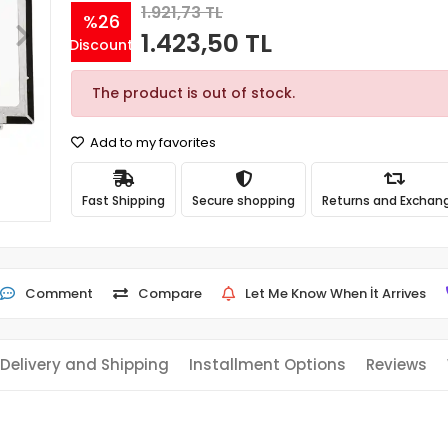
1.921,73 TL
%26
1.423,50 TL
Discount
The product is out of stock.
Add to my favorites
Fast Shipping
Secure shopping
Returns and Exchan
Comment
Compare
Let Me Know When İt Arrives
Delivery and Shipping
Installment Options
Reviews