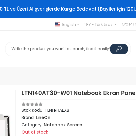
0 TL ve Üzeri Alışverişlerde Kargo Bedava! (Bayiler için 120
English
TRY - Türk Lirası
Order T
LTN140AT30-W01 Notebook Ekran Panel
Stok Kodu: TLNFRHAEXB
Brand:
LineOn
Category:
Notebook Screen
Out of stock