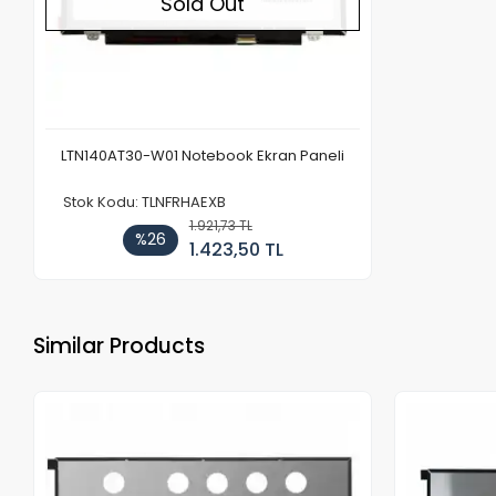
Sold Out
LTN140AT30-W01 Notebook Ekran Paneli
Stok Kodu: TLNFRHAEXB
1.921,73 TL
%26
1.423,50 TL
Similar Products
Out of stock