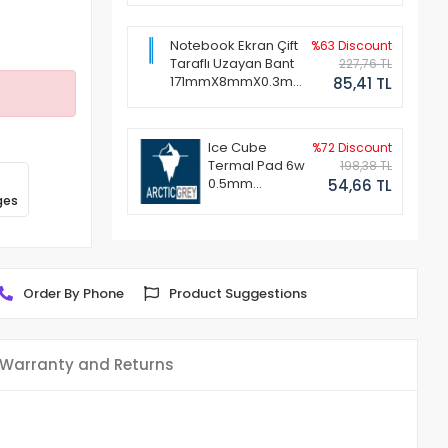
Notebook Ekran Çift
%63 Discount
Taraflı Uzayan Bant
227,76 TL
171mmX8mmX0.3mm
85,41 TL
(1 Set - 2 Adet)
Ice Cube
%72 Discount
Termal Pad 6w
198,38 TL
0.5mm
54,66 TL
ges
50x50mm
Order By Phone
Product Suggestions
Warranty and Returns