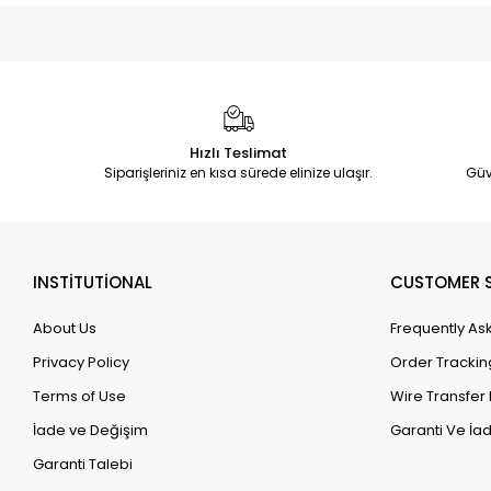
Hızlı Teslimat
Siparişleriniz en kısa sürede elinize ulaşır.
Güv
INSTİTUTİONAL
CUSTOMER S
About Us
Frequently As
Privacy Policy
Order Trackin
Terms of Use
Wire Transfer 
İade ve Değişim
Garanti Ve İad
Garanti Talebi