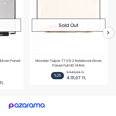
Sold Out
Ekran Paneli
Monster Tulpar T7 V21.2 Notebook Ekran
Paneli Full HD 144Hz
5.549,94 TL
%26
4.111,07 TL
TL