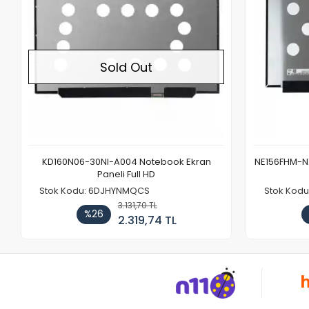
Sold Out
KD160N06-30NI-A004 Notebook Ekran
NE156FHM-NX
Paneli Full HD
Stok Kodu: 6DJHYNMQCS
Stok Kodu
3.131,70 TL
%26
2.319,74 TL