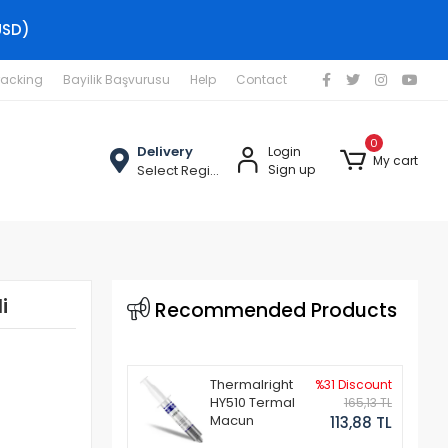
USD)
racking
Bayilik Başvurusu
Help
Contact
0
Delivery
Login
My cart
Select Region
Sign up
i
Recommended Products
Thermalright
%31 Discount
HY510 Termal
165,13 TL
Macun
113,88 TL