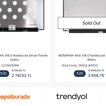
Sold Out
A V18.0 Notebook Ekran Paneli
NE156FHM-NXA V18.0 Notebook 
144Hz
165Hz
: LUCNLF83NF
Stok Kodu: 0NVLEJMYDO
4.115,62 TL
4.448,44 TL
%32
%20
2.781,52 TL
3.558,75 