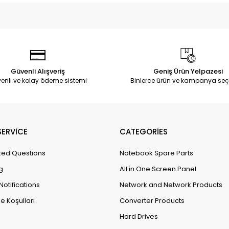
Güvenli Alışveriş
Geniş Ürün Yelpazesi
enli ve kolay ödeme sistemi
Binlerce ürün ve kampanya seç
ERVİCE
CATEGORİES
ked Questions
Notebook Spare Parts
g
All in One Screen Panel
Notifications
Network and Network Products
e Koşulları
Converter Products
Hard Drives