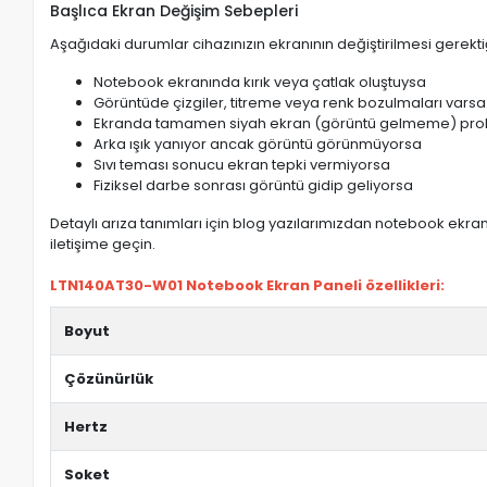
Başlıca Ekran Değişim Sebepleri
Aşağıdaki durumlar cihazınızın ekranının değiştirilmesi gerektiğ
Notebook ekranında kırık veya çatlak oluştuysa
Görüntüde çizgiler, titreme veya renk bozulmaları varsa
Ekranda tamamen siyah ekran (görüntü gelmeme) pro
Arka ışık yanıyor ancak görüntü görünmüyorsa
Sıvı teması sonucu ekran tepki vermiyorsa
Fiziksel darbe sonrası görüntü gidip geliyorsa
Detaylı arıza tanımları için blog yazılarımızdan notebook ekran 
iletişime geçin.
LTN140AT30-W01 Notebook Ekran Paneli özellikleri:
Boyut
Çözünürlük
Hertz
Soket