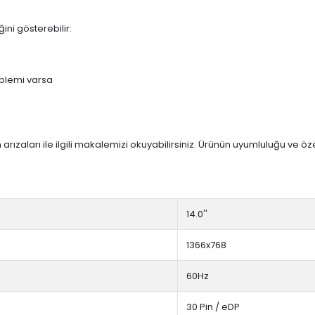
ini gösterebilir:
blemi varsa
arızaları ile ilgili makalemizi okuyabilirsiniz. Ürünün uyumluluğu ve ö
14.0''
1366x768
60Hz
30 Pin / eDP