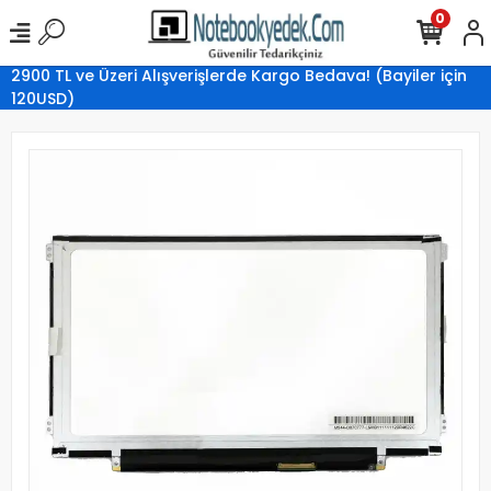
0
2900 TL ve Üzeri Alışverişlerde Kargo Bedava! (Bayiler için
120USD)