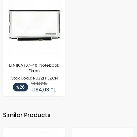
LTN116AT07-401 Notebook
Ekran
Stok Kodu: RUZZFPJZCN
1.611,97 TL
%26
1.194,03 TL
Similar Products