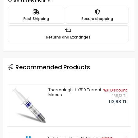
Add to my favorites
Fast Shipping
Secure shopping
Returns and Exchanges
Recommended Products
Thermalright HY510 Termal
%31 Discount
Macun
165,13 TL
113,88 TL