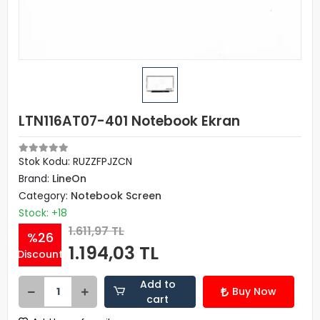
LTN116AT07-401 Notebook Ekran
Stok Kodu: RUZZFPJZCN
Brand:
LineOn
Category:
Notebook Screen
Stock: +18
1.611,97 TL
%26
1.194,03 TL
Discount
Add to
Buy Now
cart