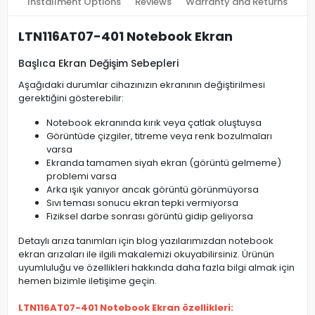
Installment Options
Reviews
Warranty and Returns
LTN116AT07-401 Notebook Ekran
Başlıca Ekran Değişim Sebepleri
Aşağıdaki durumlar cihazınızın ekranının değiştirilmesi
gerektiğini gösterebilir:
Notebook ekranında kırık veya çatlak oluştuysa
Görüntüde çizgiler, titreme veya renk bozulmaları
varsa
Ekranda tamamen siyah ekran (görüntü gelmeme)
problemi varsa
Arka ışık yanıyor ancak görüntü görünmüyorsa
Sıvı teması sonucu ekran tepki vermiyorsa
Fiziksel darbe sonrası görüntü gidip geliyorsa
Detaylı arıza tanımları için blog yazılarımızdan notebook
ekran arızaları ile ilgili makalemizi okuyabilirsiniz. Ürünün
uyumluluğu ve özellikleri hakkında daha fazla bilgi almak için
hemen bizimle iletişime geçin.
LTN116AT07-401 Notebook Ekran özellikleri: