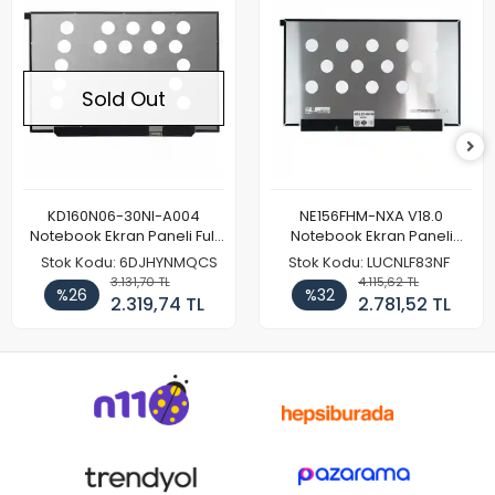
Sold Out
KD160N06-30NI-A004
NE156FHM-NXA V18.0
Notebook Ekran Paneli Full
Notebook Ekran Paneli
HD
144Hz
Stok Kodu: 6DJHYNMQCS
Stok Kodu: LUCNLF83NF
3.131,70 TL
4.115,62 TL
%26
%32
2.319,74 TL
2.781,52 TL