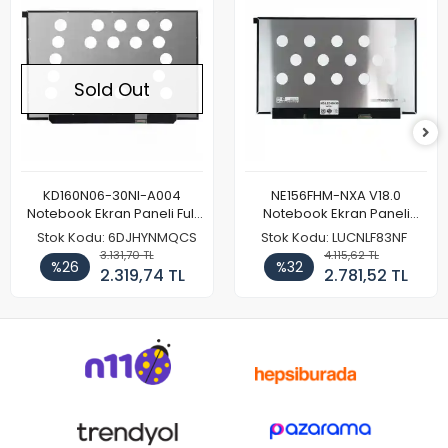
Sold Out
KD160N06-30NI-A004
NE156FHM-NXA V18.0
Notebook Ekran Paneli Full
Notebook Ekran Paneli
HD
144Hz
Stok Kodu: 6DJHYNMQCS
Stok Kodu: LUCNLF83NF
3.131,70 TL
4.115,62 TL
%26
%32
2.319,74 TL
2.781,52 TL