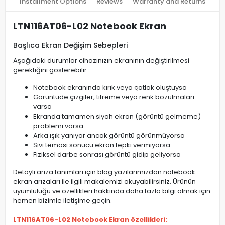
Installment Options
Reviews
Warranty and Returns
LTN116AT06-L02 Notebook Ekran
Başlıca Ekran Değişim Sebepleri
Aşağıdaki durumlar cihazınızın ekranının değiştirilmesi
gerektiğini gösterebilir:
Notebook ekranında kırık veya çatlak oluştuysa
Görüntüde çizgiler, titreme veya renk bozulmaları
varsa
Ekranda tamamen siyah ekran (görüntü gelmeme)
problemi varsa
Arka ışık yanıyor ancak görüntü görünmüyorsa
Sıvı teması sonucu ekran tepki vermiyorsa
Fiziksel darbe sonrası görüntü gidip geliyorsa
Detaylı arıza tanımları için blog yazılarımızdan notebook
ekran arızaları ile ilgili makalemizi okuyabilirsiniz. Ürünün
uyumluluğu ve özellikleri hakkında daha fazla bilgi almak için
hemen bizimle iletişime geçin.
LTN116AT06-L02 Notebook Ekran özellikleri: