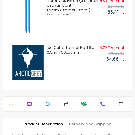
Notebook Ekran Çift Taraflı
%63 Discount
Uzayan Bant
227,76 TL
171mmX8mmX0.3mm (1
85,41 TL
Set - 2 Adet)
Ice Cube Termal Pad 6w
%72 Discount
0.5mm 50x50mm
198,38 TL
54,66 TL
Product Description
Delivery and Shipping