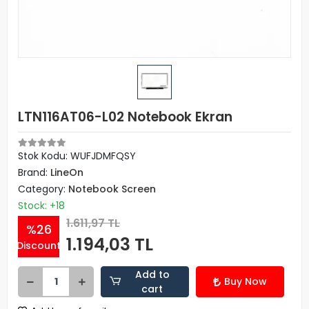
LTN116AT06-L02 Notebook Ekran
Stok Kodu: WUFJDMFQSY
Brand:
LineOn
Category:
Notebook Screen
Stock: +18
1.611,97 TL
%26
1.194,03 TL
Discount
Add to
Buy Now
cart