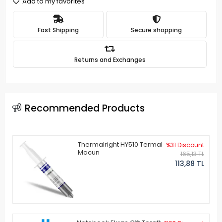
Add to my favorites
Fast Shipping
Secure shopping
Returns and Exchanges
Recommended Products
Thermalright HY510 Termal
%31 Discount
Macun
165,13 TL
113,88 TL