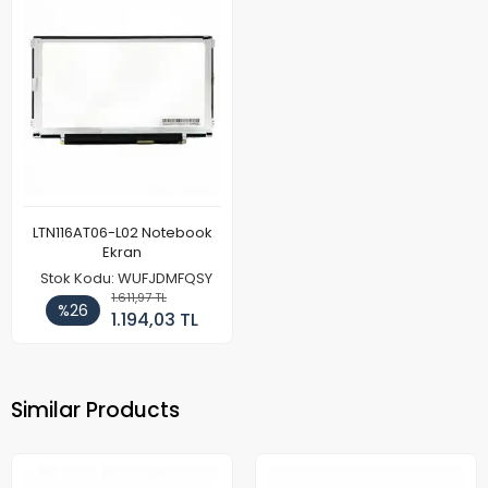
LTN116AT06-L02 Notebook
Ekran
Stok Kodu: WUFJDMFQSY
1.611,97 TL
%26
1.194,03 TL
Similar Products