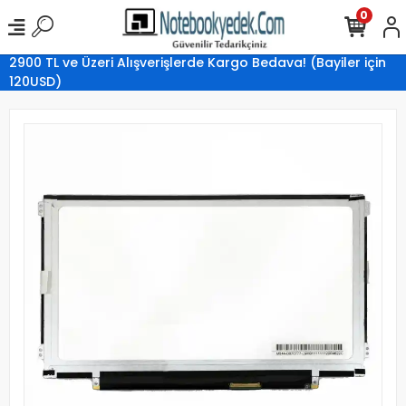
0
2900 TL ve Üzeri Alışverişlerde Kargo Bedava! (Bayiler için
120USD)