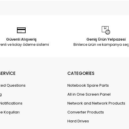
Güvenli Alışveriş
Geniş Ürün Yelpazesi
enli ve kolay ödeme sistemi
Binlerce ürün ve kampanya seç
ERVİCE
CATEGORİES
ked Questions
Notebook Spare Parts
g
All in One Screen Panel
Notifications
Network and Network Products
e Koşulları
Converter Products
Hard Drives