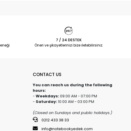
7 / 24 DESTEK
eneği
Öneri ve şikayetlerinizi bize iletebilirsiniz.
CONTACT US
You can reach us during the following
hours:
-
Weekdays:
09:00 AM - 07:00 PM
-
Saturday:
10:00 AM - 03:00 PM
(Closed on Sundays and public holidays.)
0212 433 38 33
info@notebookyedek.com