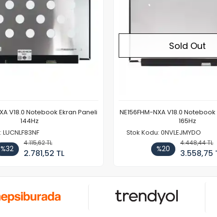
Sold Out
A V18.0 Notebook Ekran Paneli
NE156FHM-NXA V18.0 Notebook 
144Hz
165Hz
: LUCNLF83NF
Stok Kodu: 0NVLEJMYDO
4.115,62 TL
4.448,44 TL
%32
%20
2.781,52 TL
3.558,75 