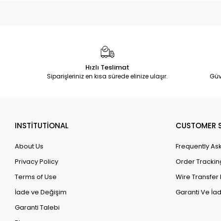
Hızlı Teslimat
Siparişleriniz en kısa sürede elinize ulaşır.
Güv
INSTİTUTİONAL
CUSTOMER S
About Us
Frequently As
Privacy Policy
Order Trackin
Terms of Use
Wire Transfer 
İade ve Değişim
Garanti Ve İad
Garanti Talebi