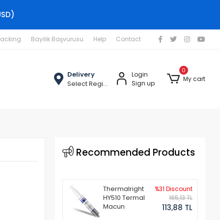
USD)
racking
Bayilik Başvurusu
Help
Contact
0
Delivery
Login
My cart
Select Region
Sign up
Recommended Products
Thermalright
%31 Discount
HY510 Termal
165,13 TL
Macun
113,88 TL