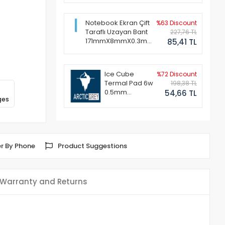
Notebook Ekran Çift
%63 Discount
Taraflı Uzayan Bant
227,76 TL
171mmX8mmX0.3mm
85,41 TL
(1 Set - 2 Adet)
Ice Cube
%72 Discount
Termal Pad 6w
198,38 TL
0.5mm
54,66 TL
ges
50x50mm
r By Phone
Product Suggestions
Warranty and Returns