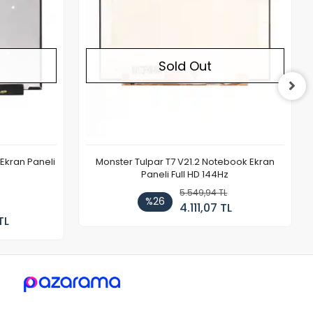
Sold Out
Ekran Paneli
Monster Tulpar T7 V21.2 Notebook Ekran
Paneli Full HD 144Hz
5.549,94 TL
%26
4.111,07 TL
TL