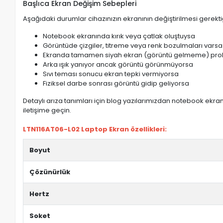
Başlıca Ekran Değişim Sebepleri
Aşağıdaki durumlar cihazınızın ekranının değiştirilmesi gerektiğ
Notebook ekranında kırık veya çatlak oluştuysa
Görüntüde çizgiler, titreme veya renk bozulmaları varsa
Ekranda tamamen siyah ekran (görüntü gelmeme) pro
Arka ışık yanıyor ancak görüntü görünmüyorsa
Sıvı teması sonucu ekran tepki vermiyorsa
Fiziksel darbe sonrası görüntü gidip geliyorsa
Detaylı arıza tanımları için blog yazılarımızdan notebook ekran 
iletişime geçin.
LTN116AT06-L02 Laptop Ekran özellikleri:
Boyut
Çözünürlük
Hertz
Soket