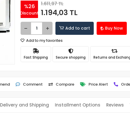
1.611,97 TL
%26
1.194,03 TL
Discount
Add to cart
Buy Now
Add to my favorites
Fast Shipping
Secure shopping
Returns and Exchan
mend
Comment
Compare
Price Alert
Orde
Delivery and Shipping
Installment Options
Reviews