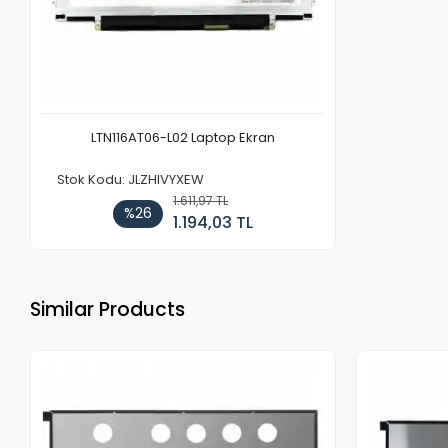
LTN116AT06-L02 Laptop Ekran
Stok Kodu: JLZHIVYXEW
1.611,97 TL
%26
1.194,03 TL
Similar Products
Out of stock