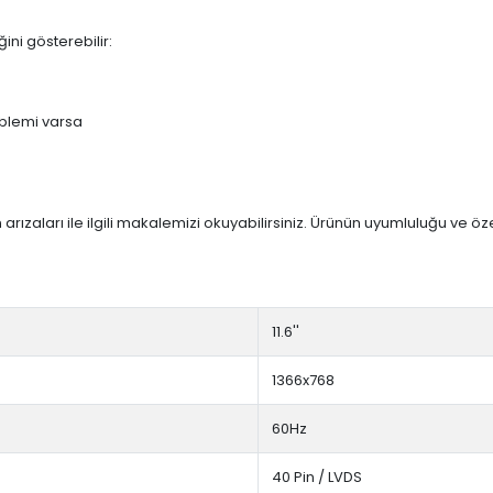
ini gösterebilir:
blemi varsa
arızaları ile ilgili makalemizi okuyabilirsiniz. Ürünün uyumluluğu ve ö
11.6''
1366x768
60Hz
40 Pin / LVDS