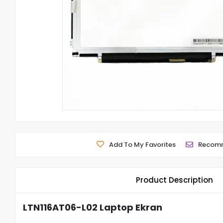
Add To My Favorites
Recom
Product Description
LTN116AT06-L02 Laptop Ekran