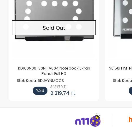
Sold Out
KD160N06-30NI-A004 Notebook Ekran
NE156FHM-NX
Paneli Full HD
Stok Kodu: 6DJHYNMQCS
Stok Kodu
3.131,70 TL
%26
2.319,74 TL