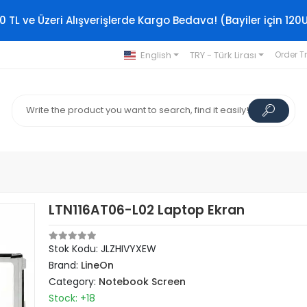
0 TL ve Üzeri Alışverişlerde Kargo Bedava! (Bayiler için 120
English
TRY - Türk Lirası
Order T
LTN116AT06-L02 Laptop Ekran
Stok Kodu: JLZHIVYXEW
Brand:
LineOn
Category:
Notebook Screen
Stock: +18