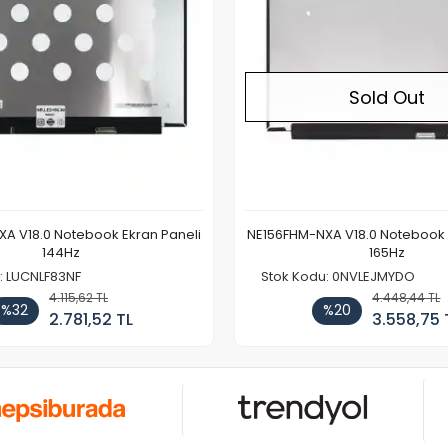
Sold Out
A V18.0 Notebook Ekran Paneli
NE156FHM-NXA V18.0 Notebook 
144Hz
165Hz
: LUCNLF83NF
Stok Kodu: 0NVLEJMYDO
4.115,62 TL
4.448,44 TL
%32
%20
2.781,52 TL
3.558,75 