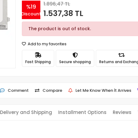
1.896,47 TL
%19
1.537,38 TL
Discount
The product is out of stock.
Add to my favorites
Fast Shipping
Secure shopping
Returns and Exchan
Comment
Compare
Let Me Know When İt Arrives
Delivery and Shipping
Installment Options
Reviews