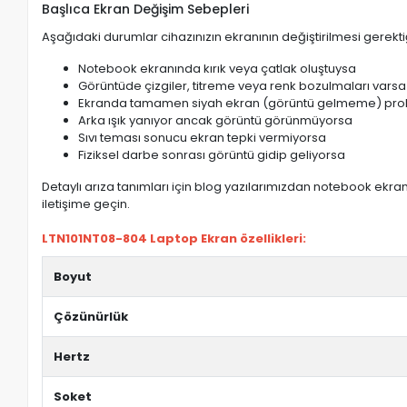
Başlıca Ekran Değişim Sebepleri
Aşağıdaki durumlar cihazınızın ekranının değiştirilmesi gerektiğ
Notebook ekranında kırık veya çatlak oluştuysa
Görüntüde çizgiler, titreme veya renk bozulmaları varsa
Ekranda tamamen siyah ekran (görüntü gelmeme) pro
Arka ışık yanıyor ancak görüntü görünmüyorsa
Sıvı teması sonucu ekran tepki vermiyorsa
Fiziksel darbe sonrası görüntü gidip geliyorsa
Detaylı arıza tanımları için blog yazılarımızdan notebook ekran 
iletişime geçin.
LTN101NT08-804 Laptop Ekran özellikleri:
Boyut
Çözünürlük
Hertz
Soket