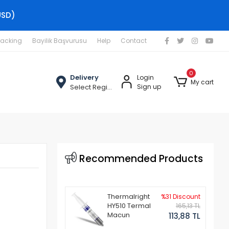
USD)
racking
Bayilik Başvurusu
Help
Contact
0
Delivery
Login
My cart
Select Region
Sign up
Recommended Products
Thermalright
%31 Discount
HY510 Termal
165,13 TL
Macun
113,88 TL