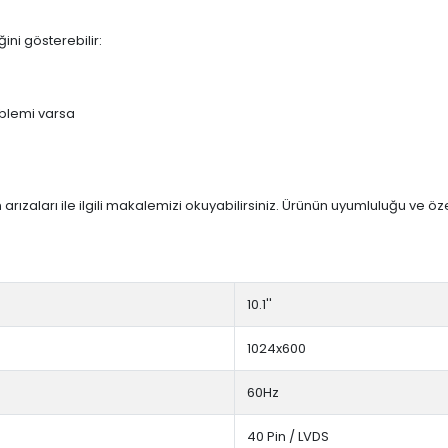
ini gösterebilir:
blemi varsa
arızaları ile ilgili makalemizi okuyabilirsiniz. Ürünün uyumluluğu ve ö
10.1''
1024x600
60Hz
40 Pin / LVDS