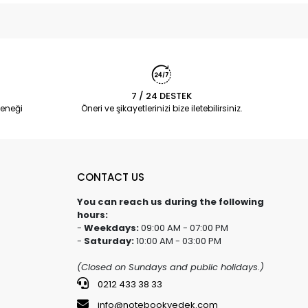
7 / 24 DESTEK
eneği
Öneri ve şikayetlerinizi bize iletebilirsiniz.
CONTACT US
You can reach us during the following
hours:
-
Weekdays:
09:00 AM - 07:00 PM
-
Saturday:
10:00 AM - 03:00 PM
(Closed on Sundays and public holidays.)
0212 433 38 33
info@notebookyedek.com