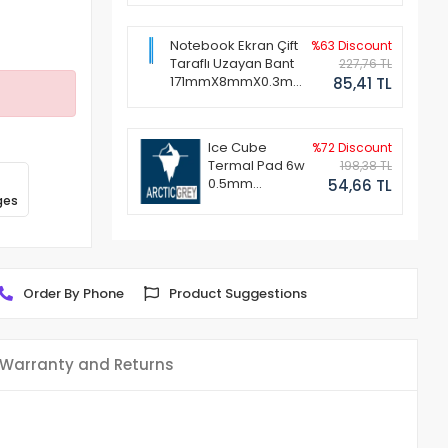
Notebook Ekran Çift
%63 Discount
Taraflı Uzayan Bant
227,76 TL
171mmX8mmX0.3mm
85,41 TL
(1 Set - 2 Adet)
Ice Cube
%72 Discount
Termal Pad 6w
198,38 TL
0.5mm
54,66 TL
ges
50x50mm
Order By Phone
Product Suggestions
Warranty and Returns