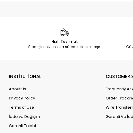
Hızlı Teslimat
Siparişleriniz en kısa sürede elinize ulaşır.
Güv
INSTİTUTİONAL
CUSTOMER S
About Us
Frequently As
Privacy Policy
Order Trackin
Terms of Use
Wire Transfer 
İade ve Değişim
Garanti Ve İad
Garanti Talebi