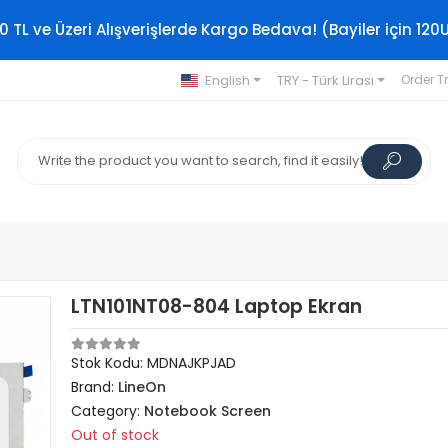
0 TL ve Üzeri Alışverişlerde Kargo Bedava! (Bayiler için 120
English
TRY - Türk Lirası
Order T
LTN101NT08-804 Laptop Ekran
Stok Kodu: MDNAJKPJAD
Brand:
LineOn
Category:
Notebook Screen
Out of stock