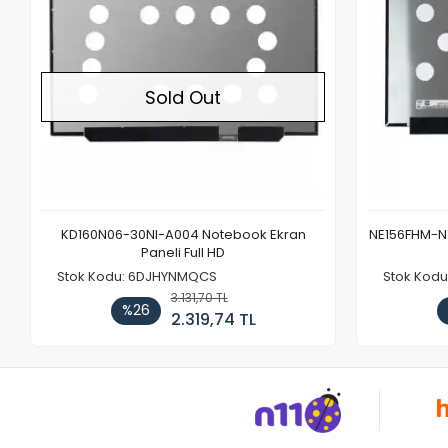
Sold Out
KD160N06-30NI-A004 Notebook Ekran
NE156FHM-NX
Paneli Full HD
Stok Kodu: 6DJHYNMQCS
Stok Kodu
3.131,70 TL
%26
2.319,74 TL