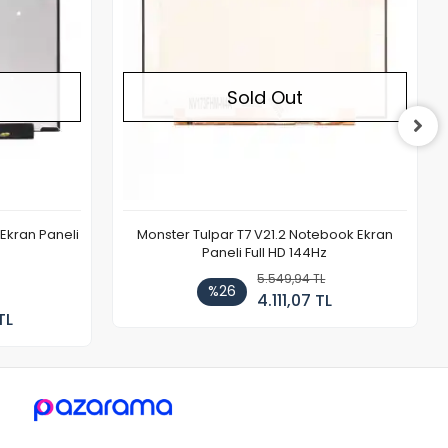
Sold Out
Ekran Paneli
Monster Tulpar T7 V21.2 Notebook Ekran
Paneli Full HD 144Hz
5.549,94 TL
%26
4.111,07 TL
TL