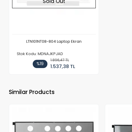
Sold Out
LTN101NT08-804 Laptop Ekran
Stok Kodu: MDNAJKPJAD
1.896,47 TL
%19
1.537,38 TL
Similar Products
Out of stock