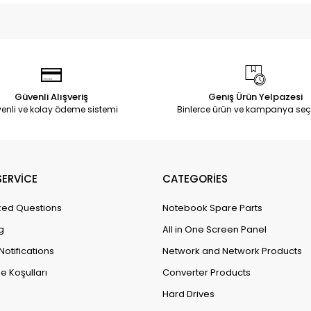
Güvenli Alışveriş
Geniş Ürün Yelpazesi
enli ve kolay ödeme sistemi
Binlerce ürün ve kampanya seç
ERVİCE
CATEGORİES
ked Questions
Notebook Spare Parts
g
All in One Screen Panel
Notifications
Network and Network Products
e Koşulları
Converter Products
Hard Drives