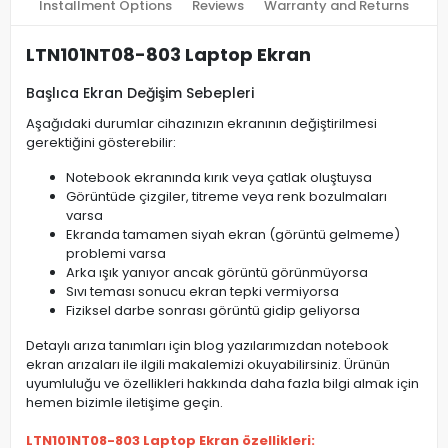
Installment Options
Reviews
Warranty and Returns
LTN101NT08-803 Laptop Ekran
Başlıca Ekran Değişim Sebepleri
Aşağıdaki durumlar cihazınızın ekranının değiştirilmesi
gerektiğini gösterebilir:
Notebook ekranında kırık veya çatlak oluştuysa
Görüntüde çizgiler, titreme veya renk bozulmaları
varsa
Ekranda tamamen siyah ekran (görüntü gelmeme)
problemi varsa
Arka ışık yanıyor ancak görüntü görünmüyorsa
Sıvı teması sonucu ekran tepki vermiyorsa
Fiziksel darbe sonrası görüntü gidip geliyorsa
Detaylı arıza tanımları için blog yazılarımızdan notebook
ekran arızaları ile ilgili makalemizi okuyabilirsiniz. Ürünün
uyumluluğu ve özellikleri hakkında daha fazla bilgi almak için
hemen bizimle iletişime geçin.
LTN101NT08-803 Laptop Ekran özellikleri: