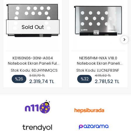
Sold Out
KD160N06-30NI-A004
NE156FHM-NXA V18.0
Notebook Ekran Paneli Full
Notebook Ekran Paneli
HD
144Hz
Stok Kodu: 6DJHYNMQCS
Stok Kodu: LUCNLF83NF
3.131,70 TL
4.115,62 TL
%26
%32
2.319,74 TL
2.781,52 TL