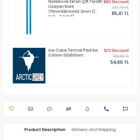
Notebook Ekran Çift Taraflı
%63 Discount
Uzayan Bant
227,76 TL
171mmX8mmX0.3mm (1
85,41 TL
Set - 2 Adet)
Ice Cube Termal Pad 6w
%72 Discount
0.5mm 50x50mm
198,38 TL
54,66 TL
Product Description
Delivery and Shipping