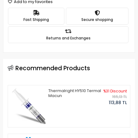
Add to my favorites
Fast Shipping
Secure shopping
Returns and Exchanges
Recommended Products
Thermalright HY510 Termal
%31 Discount
Macun
165,13 TL
113,88 TL