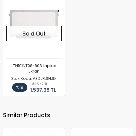
Sold Out
LTN101NT08-803 Laptop
Ekran
Stok Kodu: AEDJFLSHJD
1.896,47 TL
%19
1.537,38 TL
Similar Products