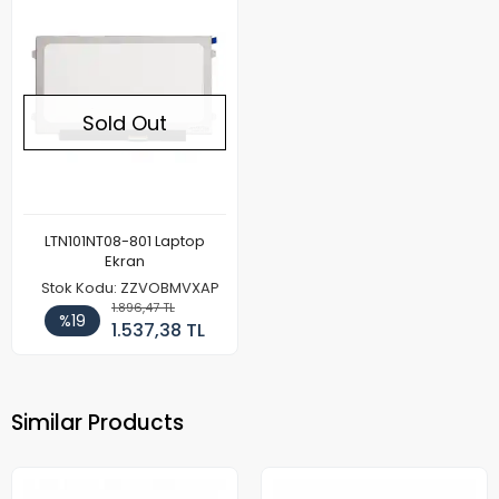
Sold Out
LTN101NT08-801 Laptop
Ekran
Stok Kodu: ZZVOBMVXAP
1.896,47 TL
%19
1.537,38 TL
Similar Products