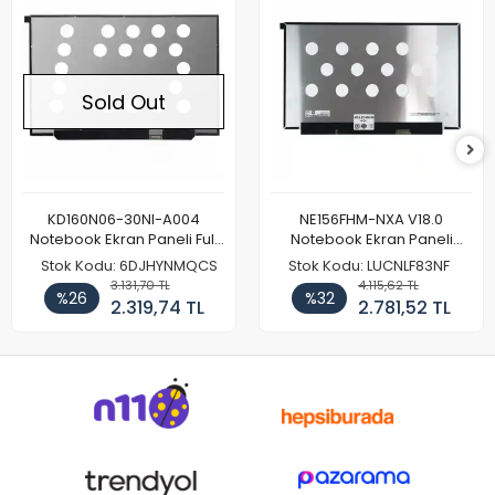
Sold Out
KD160N06-30NI-A004
NE156FHM-NXA V18.0
Notebook Ekran Paneli Full
Notebook Ekran Paneli
HD
144Hz
Stok Kodu: 6DJHYNMQCS
Stok Kodu: LUCNLF83NF
3.131,70 TL
4.115,62 TL
%26
%32
2.319,74 TL
2.781,52 TL