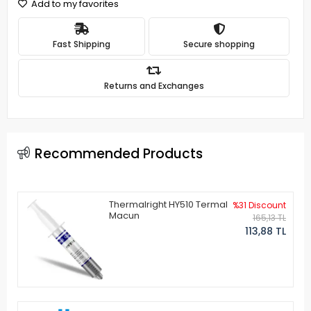
Add to my favorites
Fast Shipping
Secure shopping
Returns and Exchanges
Recommended Products
Thermalright HY510 Termal
%31 Discount
Macun
165,13 TL
113,88 TL