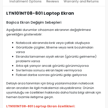
Installment Options
Reviews
Warranty and Returns
LTN101NT08-801 Laptop Ekran
Başlıca Ekran Değişim Sebepleri
Aşağıdaki durumlar cihazınızın ekranının değiştirilmesi
gerektiğini gösterebilir:
Notebook ekranında kırık veya çatlak oluştuysa
Görüntüde çizgiler, titreme veya renk bozulmaları
varsa
Ekranda tamamen siyah ekran (görüntü gelmeme)
problemi varsa
Arka ışık yanıyor ancak görüntü görünmüyorsa
Sıvı teması sonucu ekran tepki vermiyorsa
Fiziksel darbe sonrası görüntü gidip geliyorsa
Detaylı arıza tanımları için blog yazılarımızdan notebook
ekran arızaları ile ilgili makalemizi okuyabilirsiniz. Ürünün
uyumluluğu ve özellikleri hakkında daha fazla bilgi almak için
hemen bizimle iletişime geçin.
LTN101NT08-801 Laptop Ekran özellikleri: