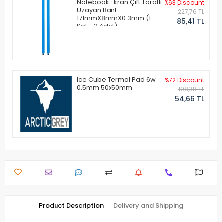
Notebook Ekran Çift Taraflı
%63 Discount
Uzayan Bant
227,76 TL
171mmX8mmX0.3mm (1
85,41 TL
Set - 2 Adet)
Ice Cube Termal Pad 6w
%72 Discount
0.5mm 50x50mm
198,38 TL
54,66 TL
Product Description
Delivery and Shipping