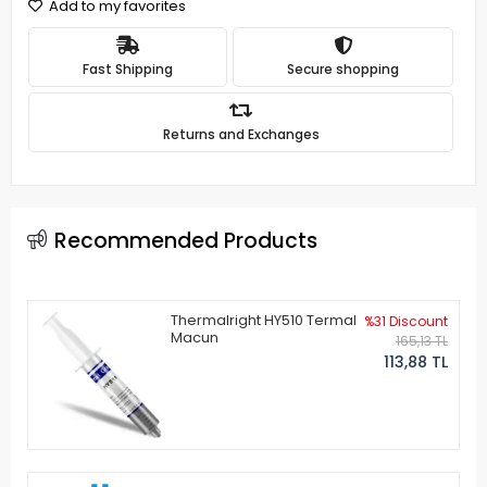
Add to my favorites
Fast Shipping
Secure shopping
Returns and Exchanges
Recommended Products
Thermalright HY510 Termal
%31 Discount
Macun
165,13 TL
113,88 TL