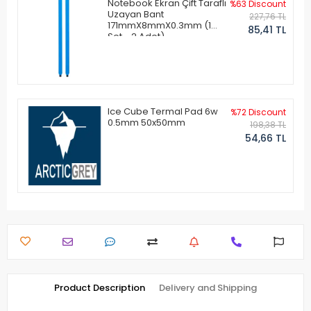
Notebook Ekran Çift Taraflı
%63 Discount
Uzayan Bant
227,76 TL
171mmX8mmX0.3mm (1
85,41 TL
Set - 2 Adet)
Ice Cube Termal Pad 6w
%72 Discount
0.5mm 50x50mm
198,38 TL
54,66 TL
Product Description
Delivery and Shipping