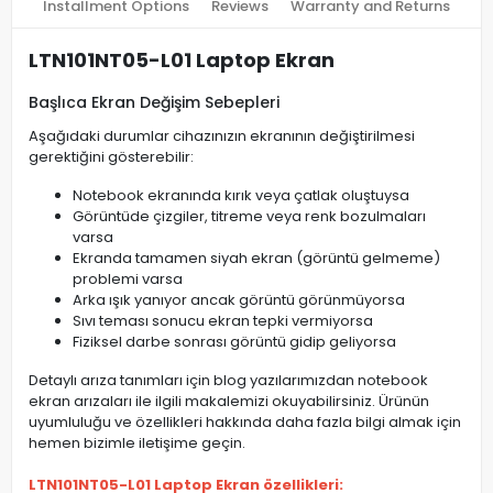
Installment Options
Reviews
Warranty and Returns
LTN101NT05-L01 Laptop Ekran
Başlıca Ekran Değişim Sebepleri
Aşağıdaki durumlar cihazınızın ekranının değiştirilmesi
gerektiğini gösterebilir:
Notebook ekranında kırık veya çatlak oluştuysa
Görüntüde çizgiler, titreme veya renk bozulmaları
varsa
Ekranda tamamen siyah ekran (görüntü gelmeme)
problemi varsa
Arka ışık yanıyor ancak görüntü görünmüyorsa
Sıvı teması sonucu ekran tepki vermiyorsa
Fiziksel darbe sonrası görüntü gidip geliyorsa
Detaylı arıza tanımları için blog yazılarımızdan notebook
ekran arızaları ile ilgili makalemizi okuyabilirsiniz. Ürünün
uyumluluğu ve özellikleri hakkında daha fazla bilgi almak için
hemen bizimle iletişime geçin.
LTN101NT05-L01 Laptop Ekran özellikleri: