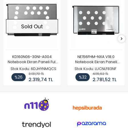
Sold Out
KD160N06-30NI-A004
NE156FHM-NXA V18.0
Notebook Ekran Paneli Full
Notebook Ekran Paneli
HD
144Hz
Stok Kodu: 6DJHYNMQCS
Stok Kodu: LUCNLF83NF
3.131,70 TL
4.115,62 TL
%26
%32
2.319,74 TL
2.781,52 TL