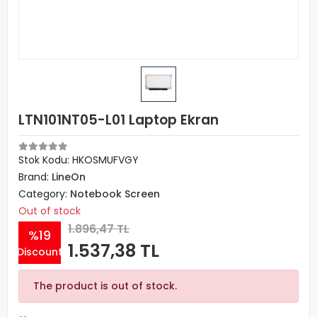
LTN101NT05-L01 Laptop Ekran
Stok Kodu: HKOSMUFVGY
Brand:
LineOn
Category:
Notebook Screen
Out of stock
1.896,47 TL
%19
1.537,38 TL
Discount
The product is out of stock.