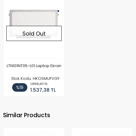
Sold Out
LTN101NT05-L01 Laptop Ekran
Stok Kodu: HKOSMUFVGY
1.896,47 TL
%19
1.537,38 TL
Similar Products