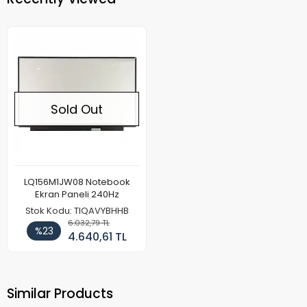
Sold Out
LQ156M1JW08 Notebook
Ekran Paneli 240Hz
Stok Kodu: TIQAVYBHHB
6.032,79 TL
%23
4.640,61 TL
Similar Products