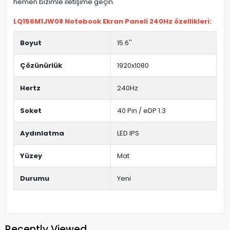
hemen bizimle iletişime geçin.
LQ156M1JW08 Notebook Ekran Paneli 240Hz özellikleri:
Boyut
15.6''
Çözünürlük
1920x1080
Hertz
240Hz
Soket
40 Pin / eDP 1.3
Aydınlatma
LED IPS
Yüzey
Mat
Durumu
Yeni
Recently Viewed