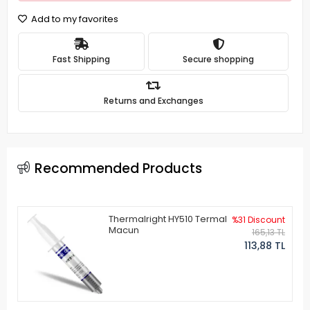
Add to my favorites
Fast Shipping
Secure shopping
Returns and Exchanges
Recommended Products
Thermalright HY510 Termal
%31 Discount
Macun
165,13 TL
113,88 TL