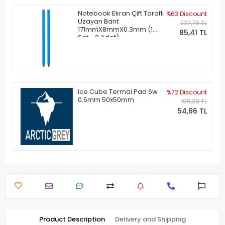
Notebook Ekran Çift Taraflı
%63 Discount
Uzayan Bant
227,76 TL
171mmX8mmX0.3mm (1
85,41 TL
Set - 2 Adet)
Ice Cube Termal Pad 6w
%72 Discount
0.5mm 50x50mm
198,38 TL
54,66 TL
Product Description
Delivery and Shipping