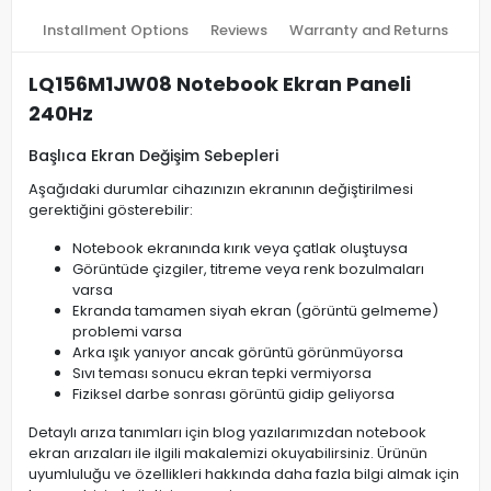
Installment Options
Reviews
Warranty and Returns
LQ156M1JW08 Notebook Ekran Paneli
240Hz
Başlıca Ekran Değişim Sebepleri
Aşağıdaki durumlar cihazınızın ekranının değiştirilmesi
gerektiğini gösterebilir:
Notebook ekranında kırık veya çatlak oluştuysa
Görüntüde çizgiler, titreme veya renk bozulmaları
varsa
Ekranda tamamen siyah ekran (görüntü gelmeme)
problemi varsa
Arka ışık yanıyor ancak görüntü görünmüyorsa
Sıvı teması sonucu ekran tepki vermiyorsa
Fiziksel darbe sonrası görüntü gidip geliyorsa
Detaylı arıza tanımları için blog yazılarımızdan notebook
ekran arızaları ile ilgili makalemizi okuyabilirsiniz. Ürünün
uyumluluğu ve özellikleri hakkında daha fazla bilgi almak için