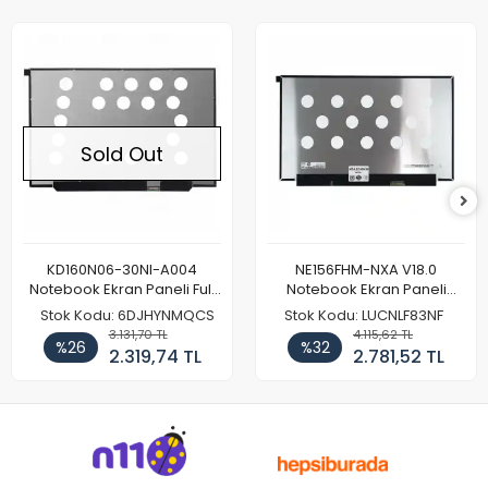
Sold Out
KD160N06-30NI-A004
NE156FHM-NXA V18.0
Notebook Ekran Paneli Full
Notebook Ekran Paneli
HD
144Hz
Stok Kodu: 6DJHYNMQCS
Stok Kodu: LUCNLF83NF
3.131,70 TL
4.115,62 TL
%26
%32
2.319,74 TL
2.781,52 TL