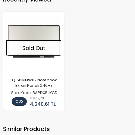
Sold Out
LQ156M1JW07 Notebook
Ekran Paneli 240Hz
Stok Kodu: BAPDXBJYCD
6.032,79 TL
%23
4.640,61 TL
Similar Products