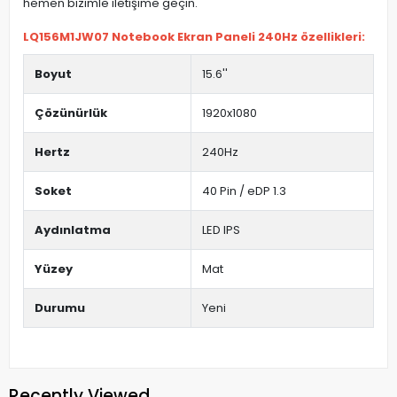
hemen bizimle iletişime geçin.
LQ156M1JW07 Notebook Ekran Paneli 240Hz özellikleri:
Boyut
15.6''
Çözünürlük
1920x1080
Hertz
240Hz
Soket
40 Pin / eDP 1.3
Aydınlatma
LED IPS
Yüzey
Mat
Durumu
Yeni
Recently Viewed