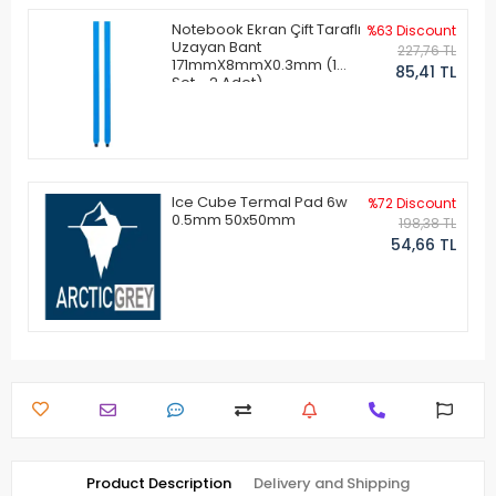
Notebook Ekran Çift Taraflı
%63 Discount
Uzayan Bant
227,76 TL
171mmX8mmX0.3mm (1
85,41 TL
Set - 2 Adet)
Ice Cube Termal Pad 6w
%72 Discount
0.5mm 50x50mm
198,38 TL
54,66 TL
Product Description
Delivery and Shipping