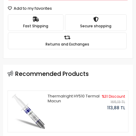
Add to my favorites
Fast Shipping
Secure shopping
Returns and Exchanges
Recommended Products
Thermalright HY510 Termal
%31 Discount
Macun
165,13 TL
113,88 TL