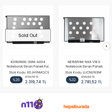
Sold Out
KD160N06-30NI-A004
NE156FHM-NXA V18.0
Notebook Ekran Paneli Full
Notebook Ekran Paneli
HD
144Hz
Stok Kodu: 6DJHYNMQCS
Stok Kodu: LUCNLF83NF
3.131,70 TL
4.115,62 TL
%26
%32
2.319,74 TL
2.781,52 TL