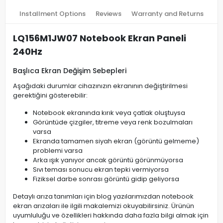
Installment Options
Reviews
Warranty and Returns
LQ156M1JW07 Notebook Ekran Paneli
240Hz
Başlıca Ekran Değişim Sebepleri
Aşağıdaki durumlar cihazınızın ekranının değiştirilmesi
gerektiğini gösterebilir:
Notebook ekranında kırık veya çatlak oluştuysa
Görüntüde çizgiler, titreme veya renk bozulmaları
varsa
Ekranda tamamen siyah ekran (görüntü gelmeme)
problemi varsa
Arka ışık yanıyor ancak görüntü görünmüyorsa
Sıvı teması sonucu ekran tepki vermiyorsa
Fiziksel darbe sonrası görüntü gidip geliyorsa
Detaylı arıza tanımları için blog yazılarımızdan notebook
ekran arızaları ile ilgili makalemizi okuyabilirsiniz. Ürünün
uyumluluğu ve özellikleri hakkında daha fazla bilgi almak için