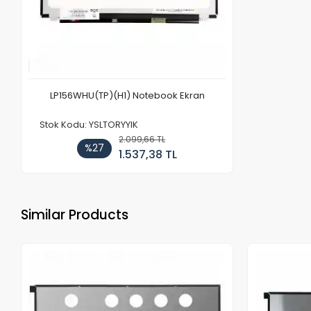
LP156WHU(TP)(H1) Notebook Ekran
Stok Kodu: YSLTORYYIK
2.099,66 TL
%27
1.537,38 TL
Similar Products
Out of stock