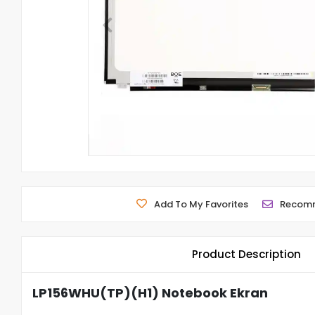
Add To My Favorites
Recom
Product Description
LP156WHU(TP)(H1) Notebook Ekran