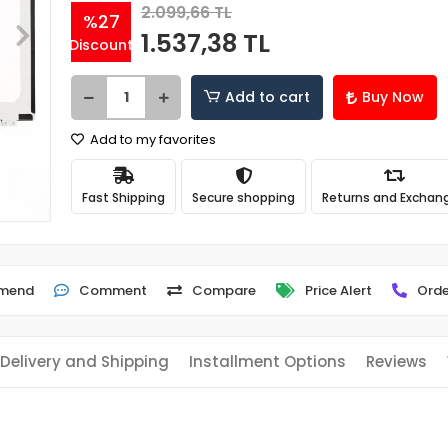
2.099,66 TL
%27
1.537,38 TL
Discount
Add to cart
Buy Now
Add to my favorites
Fast Shipping
Secure shopping
Returns and Exchan
mend
Comment
Compare
Price Alert
Orde
Delivery and Shipping
Installment Options
Reviews