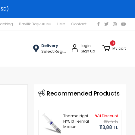
USD)
racking
Bayilik Başvurusu
Help
Contact
0
Delivery
Login
My cart
Select Region
Sign up
Recommended Products
Thermalright
%31 Discount
HY510 Termal
165,13 TL
Macun
113,88 TL