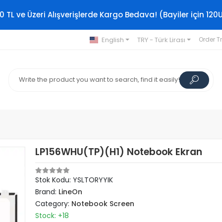
0 TL ve Üzeri Alışverişlerde Kargo Bedava! (Bayiler için 120
English
TRY - Türk Lirası
Order T
LP156WHU(TP)(H1) Notebook Ekran
Stok Kodu: YSLTORYYIK
Brand:
LineOn
Category:
Notebook Screen
Stock: +18