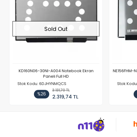
Sold Out
KD160N06-30NI-A004 Notebook Ekran
NE156FHM-NX
Paneli Full HD
Stok Kodu: 6DJHYNMQCS
Stok Kodu
3.131,70 TL
%26
2.319,74 TL