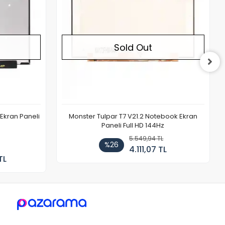
Sold Out
Ekran Paneli
Monster Tulpar T7 V21.2 Notebook Ekran
Paneli Full HD 144Hz
5.549,94 TL
%26
4.111,07 TL
TL