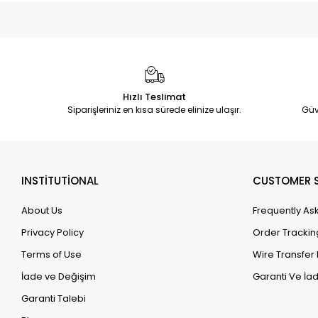
Hızlı Teslimat
Siparişleriniz en kısa sürede elinize ulaşır.
Güv
INSTİTUTİONAL
CUSTOMER S
About Us
Frequently As
Privacy Policy
Order Trackin
Terms of Use
Wire Transfer 
İade ve Değişim
Garanti Ve İad
Garanti Talebi