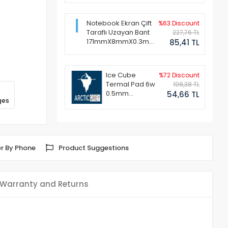
Notebook Ekran Çift
%63 Discount
Taraflı Uzayan Bant
227,76 TL
171mmX8mmX0.3mm
85,41 TL
(1 Set - 2 Adet)
Ice Cube
%72 Discount
Termal Pad 6w
198,38 TL
0.5mm
54,66 TL
ges
50x50mm
r By Phone
Product Suggestions
Warranty and Returns