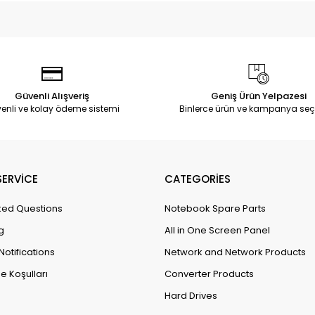
Güvenli Alışveriş
Geniş Ürün Yelpazesi
enli ve kolay ödeme sistemi
Binlerce ürün ve kampanya seç
ERVİCE
CATEGORİES
ked Questions
Notebook Spare Parts
g
All in One Screen Panel
Notifications
Network and Network Products
e Koşulları
Converter Products
Hard Drives