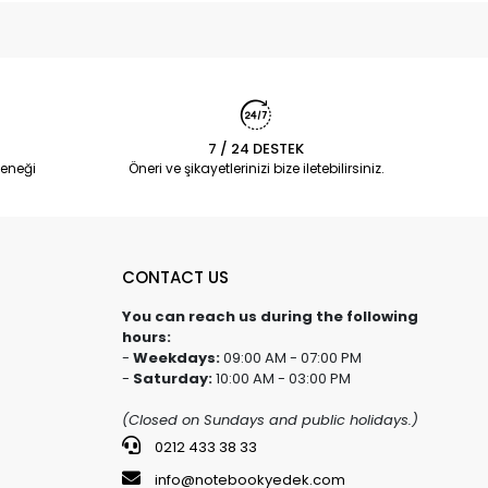
7 / 24 DESTEK
eneği
Öneri ve şikayetlerinizi bize iletebilirsiniz.
CONTACT US
You can reach us during the following
hours:
-
Weekdays:
09:00 AM - 07:00 PM
-
Saturday:
10:00 AM - 03:00 PM
(Closed on Sundays and public holidays.)
0212 433 38 33
info@notebookyedek.com