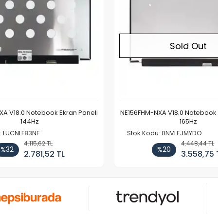
Sold Out
A V18.0 Notebook Ekran Paneli
NE156FHM-NXA V18.0 Notebook 
144Hz
165Hz
: LUCNLF83NF
Stok Kodu: 0NVLEJMYDO
4.115,62 TL
4.448,44 TL
%32
%20
2.781,52 TL
3.558,75 