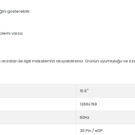
ini gösterebilir:
blemi varsa
arızaları ile ilgili makalemizi okuyabilirsiniz. Ürünün uyumluluğu ve ö
15.6''
1366x768
60Hz
30 Pin / eDP