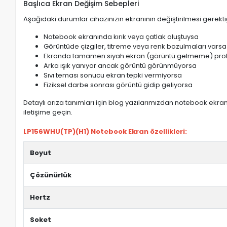
Başlıca Ekran Değişim Sebepleri
Aşağıdaki durumlar cihazınızın ekranının değiştirilmesi gerektiğ
Notebook ekranında kırık veya çatlak oluştuysa
Görüntüde çizgiler, titreme veya renk bozulmaları varsa
Ekranda tamamen siyah ekran (görüntü gelmeme) pro
Arka ışık yanıyor ancak görüntü görünmüyorsa
Sıvı teması sonucu ekran tepki vermiyorsa
Fiziksel darbe sonrası görüntü gidip geliyorsa
Detaylı arıza tanımları için blog yazılarımızdan notebook ekran 
iletişime geçin.
LP156WHU(TP)(H1) Notebook Ekran özellikleri:
Boyut
Çözünürlük
Hertz
Soket