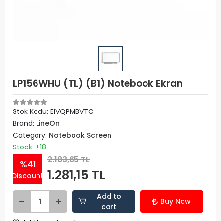
LP156WHU (TL) (B1) Notebook Ekran
Stok Kodu: EIVQPMBVTC
Brand:
LineOn
Category:
Notebook Screen
Stock: +18
2.183,65 TL
%41
1.281,15 TL
Discount
Add to
Buy Now
cart