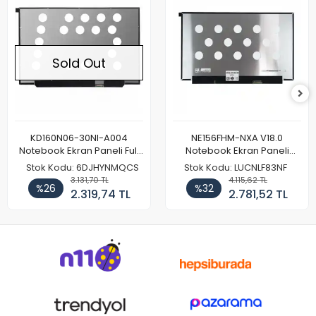
Sold Out
KD160N06-30NI-A004
NE156FHM-NXA V18.0
Notebook Ekran Paneli Full
Notebook Ekran Paneli
HD
144Hz
Stok Kodu: 6DJHYNMQCS
Stok Kodu: LUCNLF83NF
3.131,70 TL
4.115,62 TL
%26
%32
2.319,74 TL
2.781,52 TL