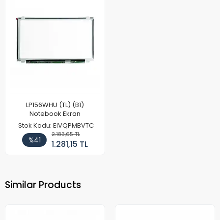
LP156WHU (TL) (B1)
Notebook Ekran
Stok Kodu: EIVQPMBVTC
2.183,65 TL
%41
1.281,15 TL
Similar Products