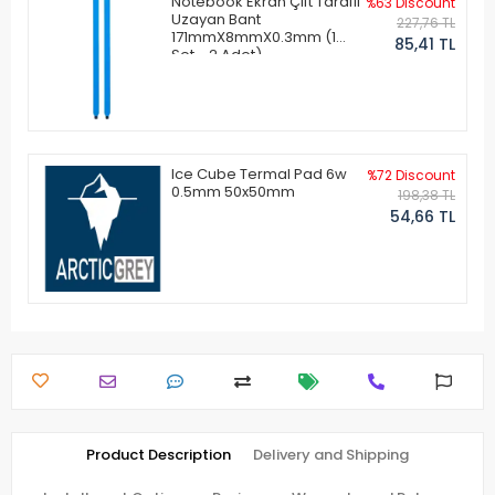
Notebook Ekran Çift Taraflı
%63 Discount
Uzayan Bant
227,76 TL
171mmX8mmX0.3mm (1
85,41 TL
Set - 2 Adet)
Ice Cube Termal Pad 6w
%72 Discount
0.5mm 50x50mm
198,38 TL
54,66 TL
Product Description
Delivery and Shipping