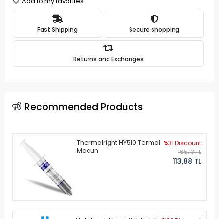
Add to my favorites
Fast Shipping
Secure shopping
Returns and Exchanges
Recommended Products
Thermalright HY510 Termal
%31 Discount
Macun
165,13 TL
113,88 TL