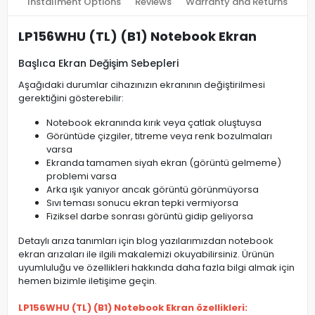
Installment Options
Reviews
Warranty and Returns
LP156WHU (TL) (B1) Notebook Ekran
Başlıca Ekran Değişim Sebepleri
Aşağıdaki durumlar cihazınızın ekranının değiştirilmesi
gerektiğini gösterebilir:
Notebook ekranında kırık veya çatlak oluştuysa
Görüntüde çizgiler, titreme veya renk bozulmaları
varsa
Ekranda tamamen siyah ekran (görüntü gelmeme)
problemi varsa
Arka ışık yanıyor ancak görüntü görünmüyorsa
Sıvı teması sonucu ekran tepki vermiyorsa
Fiziksel darbe sonrası görüntü gidip geliyorsa
Detaylı arıza tanımları için blog yazılarımızdan notebook
ekran arızaları ile ilgili makalemizi okuyabilirsiniz. Ürünün
uyumluluğu ve özellikleri hakkında daha fazla bilgi almak için
hemen bizimle iletişime geçin.
LP156WHU (TL) (B1) Notebook Ekran özellikleri: