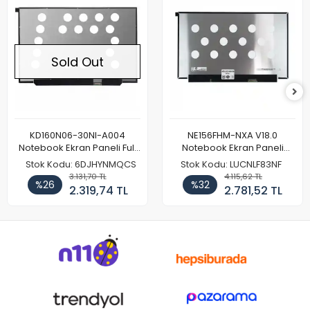
Sold Out
KD160N06-30NI-A004
NE156FHM-NXA V18.0
Notebook Ekran Paneli Full
Notebook Ekran Paneli
HD
144Hz
Stok Kodu: 6DJHYNMQCS
Stok Kodu: LUCNLF83NF
3.131,70 TL
4.115,62 TL
%26
%32
2.319,74 TL
2.781,52 TL