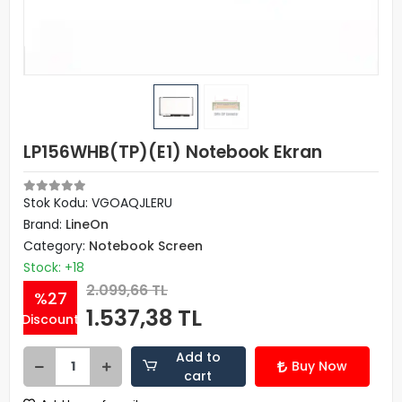
LP156WHB(TP)(E1) Notebook Ekran
Stok Kodu: VGOAQJLERU
Brand:
LineOn
Category:
Notebook Screen
Stock: +18
2.099,66 TL
%27
1.537,38 TL
Discount
Add to
Buy Now
cart