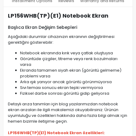
Installment Options
Reviews
Warranty and Returns
LP156WHB(TP)(E1) Notebook Ekran
Başlıca Ekran Değişim Sebepleri
Aşağıdaki durumlar cihazınızın ekranının değiştirilmesi
gerektiğini gösterebilir:
Notebook ekranında kırık veya çatlak oluştuysa
Görüntüde çizgiler, titreme veya renk bozulmaları
varsa
Ekranda tamamen siyah ekran (görüntü gelmeme)
problemi varsa
Arka ışık yanıyor ancak görüntü görünmüyorsa
Sıvı teması sonucu ekran tepki vermiyorsa
Fiziksel darbe sonrası görüntü gidip geliyorsa
Detaylı arıza tanımları için blog yazılarımızdan notebook
ekran arızaları ile ilgili makalemizi okuyabilirsiniz. Ürünün
uyumluluğu ve özellikleri hakkında daha fazla bilgi almak için
hemen bizimle iletişime geçin.
LP156WHB(TP)(E1) Notebook Ekran özellikleri: