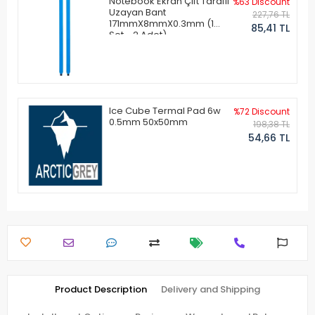
Notebook Ekran Çift Taraflı
%63 Discount
Uzayan Bant
227,76 TL
171mmX8mmX0.3mm (1
85,41 TL
Set - 2 Adet)
Ice Cube Termal Pad 6w
%72 Discount
0.5mm 50x50mm
198,38 TL
54,66 TL
Product Description
Delivery and Shipping