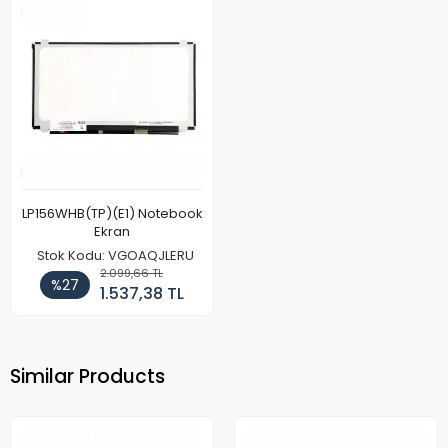
LP156WHB(TP)(E1) Notebook
Ekran
Stok Kodu: VGOAQJLERU
2.099,66 TL
%27
1.537,38 TL
Similar Products