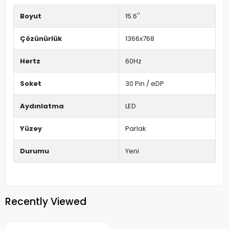
Boyut
15.6''
Çözünürlük
1366x768
Hertz
60Hz
Soket
30 Pin / eDP
Aydınlatma
LED
Yüzey
Parlak
Durumu
Yeni
Recently Viewed