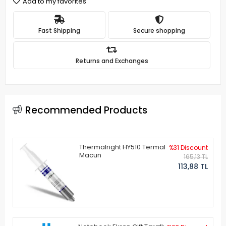
Add to my favorites
Fast Shipping
Secure shopping
Returns and Exchanges
Recommended Products
Thermalright HY510 Termal
%31 Discount
Macun
165,13 TL
113,88 TL