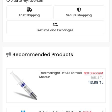
Add to my favorites
Fast Shipping
Secure shopping
Returns and Exchanges
Recommended Products
Thermalright HY510 Termal
%31 Discount
Macun
165,13 TL
113,88 TL