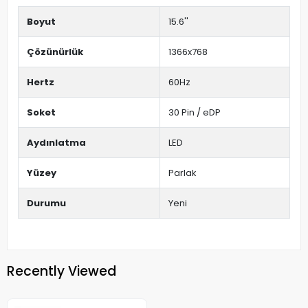
Boyut
15.6''
Çözünürlük
1366x768
Hertz
60Hz
Soket
30 Pin / eDP
Aydınlatma
LED
Yüzey
Parlak
Durumu
Yeni
Recently Viewed