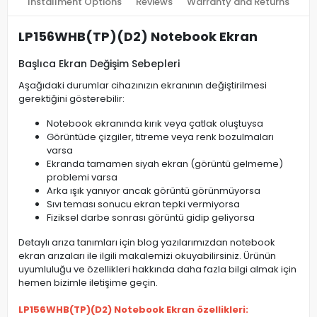
Installment Options
Reviews
Warranty and Returns
LP156WHB(TP)(D2) Notebook Ekran
Başlıca Ekran Değişim Sebepleri
Aşağıdaki durumlar cihazınızın ekranının değiştirilmesi
gerektiğini gösterebilir:
Notebook ekranında kırık veya çatlak oluştuysa
Görüntüde çizgiler, titreme veya renk bozulmaları
varsa
Ekranda tamamen siyah ekran (görüntü gelmeme)
problemi varsa
Arka ışık yanıyor ancak görüntü görünmüyorsa
Sıvı teması sonucu ekran tepki vermiyorsa
Fiziksel darbe sonrası görüntü gidip geliyorsa
Detaylı arıza tanımları için blog yazılarımızdan notebook
ekran arızaları ile ilgili makalemizi okuyabilirsiniz. Ürünün
uyumluluğu ve özellikleri hakkında daha fazla bilgi almak için
hemen bizimle iletişime geçin.
LP156WHB(TP)(D2) Notebook Ekran özellikleri: