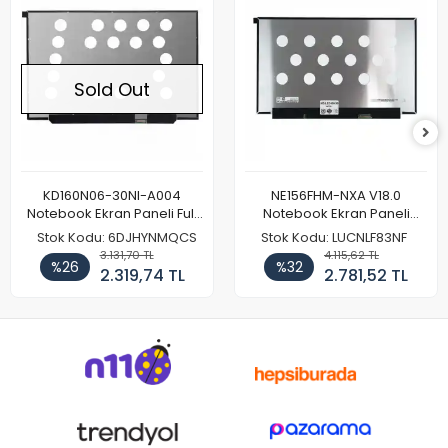
Sold Out
KD160N06-30NI-A004
NE156FHM-NXA V18.0
Notebook Ekran Paneli Full
Notebook Ekran Paneli
HD
144Hz
Stok Kodu: 6DJHYNMQCS
Stok Kodu: LUCNLF83NF
3.131,70 TL
4.115,62 TL
%26
%32
2.319,74 TL
2.781,52 TL