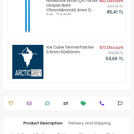
Notebook Ekran Çift Taraflı
%63 Discount
Uzayan Bant
227,76 TL
171mmX8mmX0.3mm (1
85,41 TL
Set - 2 Adet)
Ice Cube Termal Pad 6w
%72 Discount
0.5mm 50x50mm
198,38 TL
54,66 TL
Product Description
Delivery and Shipping