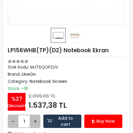
LP156WHB(TP)(D2) Notebook Ekran
Stok Kodu: MJTSQOPZUV
Brand:
LineOn
Category:
Notebook Screen
Stock: +18
2.099,66 TL
%27
1.537,38 TL
Discount
Add to
Buy Now
cart