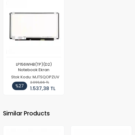
LP156WHB(TP)(D2)
Notebook Ekran
Stok Kodu: MJTSQOPZUV
2.099,66 TL
%27
1.537,38 TL
Similar Products