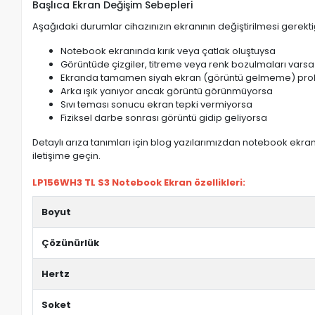
Başlıca Ekran Değişim Sebepleri
Aşağıdaki durumlar cihazınızın ekranının değiştirilmesi gerektiğ
Notebook ekranında kırık veya çatlak oluştuysa
Görüntüde çizgiler, titreme veya renk bozulmaları varsa
Ekranda tamamen siyah ekran (görüntü gelmeme) pro
Arka ışık yanıyor ancak görüntü görünmüyorsa
Sıvı teması sonucu ekran tepki vermiyorsa
Fiziksel darbe sonrası görüntü gidip geliyorsa
Detaylı arıza tanımları için blog yazılarımızdan notebook ekran 
iletişime geçin.
LP156WH3 TL S3 Notebook Ekran özellikleri:
Boyut
Çözünürlük
Hertz
Soket