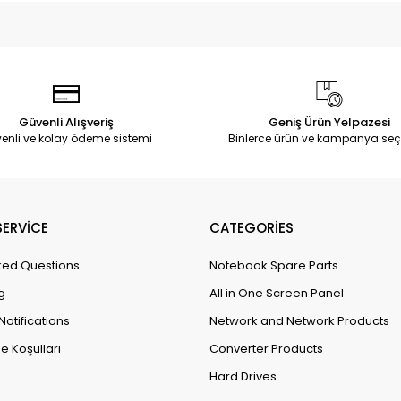
Güvenli Alışveriş
Geniş Ürün Yelpazesi
enli ve kolay ödeme sistemi
Binlerce ürün ve kampanya seç
ERVİCE
CATEGORİES
ked Questions
Notebook Spare Parts
g
All in One Screen Panel
Notifications
Network and Network Products
e Koşulları
Converter Products
Hard Drives