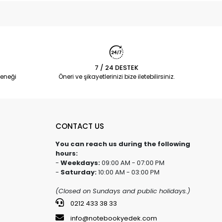
7 / 24 DESTEK
eneği
Öneri ve şikayetlerinizi bize iletebilirsiniz.
CONTACT US
You can reach us during the following
hours:
-
Weekdays:
09:00 AM - 07:00 PM
-
Saturday:
10:00 AM - 03:00 PM
(Closed on Sundays and public holidays.)
0212 433 38 33
info@notebookyedek.com