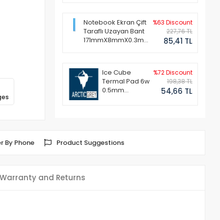
Notebook Ekran Çift
%63 Discount
Taraflı Uzayan Bant
227,76 TL
171mmX8mmX0.3mm
85,41 TL
(1 Set - 2 Adet)
Ice Cube
%72 Discount
Termal Pad 6w
198,38 TL
0.5mm
54,66 TL
ges
50x50mm
r By Phone
Product Suggestions
Warranty and Returns