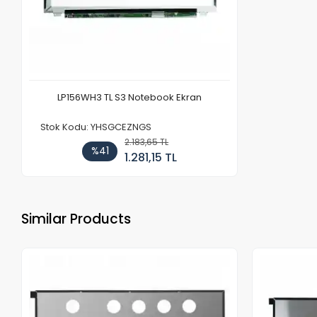
LP156WH3 TL S3 Notebook Ekran
Stok Kodu: YHSGCEZNGS
2.183,65 TL
%41
1.281,15 TL
Similar Products
Out of stock