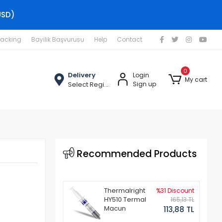
USD)
racking
Bayilik Başvurusu
Help
Contact
0
Delivery
Login
My cart
Select Region
Sign up
Recommended Products
Thermalright
%31 Discount
HY510 Termal
165,13 TL
Macun
113,88 TL