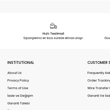
Hızlı Teslimat
Siparişleriniz en kısa sürede elinize ulaşır.
Güv
INSTİTUTİONAL
CUSTOMER S
About Us
Frequently As
Privacy Policy
Order Trackin
Terms of Use
Wire Transfer 
İade ve Değişim
Garanti Ve İad
Garanti Talebi