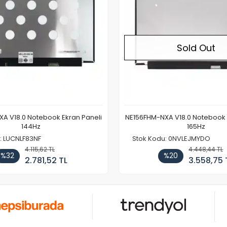
Sold Out
A V18.0 Notebook Ekran Paneli
NE156FHM-NXA V18.0 Notebook 
144Hz
165Hz
: LUCNLF83NF
Stok Kodu: 0NVLEJMYDO
4.115,62 TL
4.448,44 TL
%32
%20
2.781,52 TL
3.558,75 