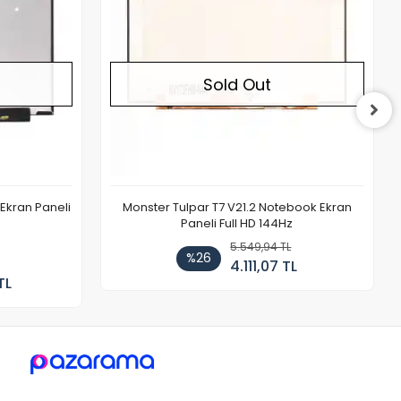
Sold Out
Ekran Paneli
Monster Tulpar T7 V21.2 Notebook Ekran
Paneli Full HD 144Hz
5.549,94 TL
%26
4.111,07 TL
TL