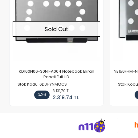
Sold Out
KD160N06-30NI-A004 Notebook Ekran
NE156FHM-NX
Paneli Full HD
Stok Kodu: 6DJHYNMQCS
Stok Kodu
3.131,70 TL
%26
2.319,74 TL