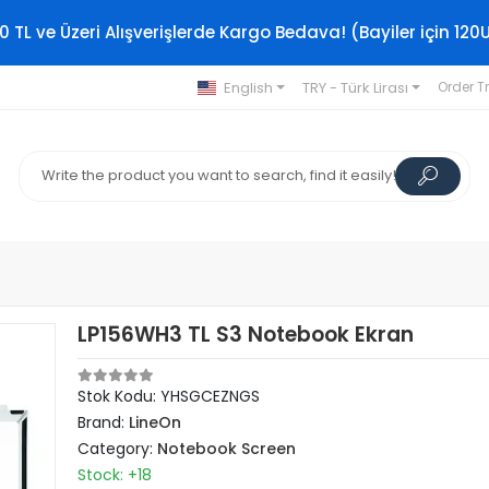
0 TL ve Üzeri Alışverişlerde Kargo Bedava! (Bayiler için 120
English
TRY - Türk Lirası
Order T
LP156WH3 TL S3 Notebook Ekran
Stok Kodu: YHSGCEZNGS
Brand:
LineOn
Category:
Notebook Screen
Stock: +18