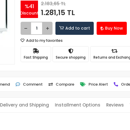
2.183,65 TL
%41
1.281,15 TL
Discount
Add to cart
Buy Now
Add to my favorites
Fast Shipping
Secure shopping
Returns and Exchan
mend
Comment
Compare
Price Alert
Orde
Delivery and Shipping
Installment Options
Reviews