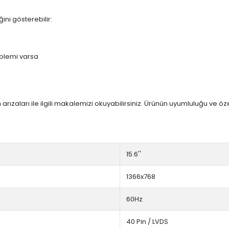
ini gösterebilir:
blemi varsa
arızaları ile ilgili makalemizi okuyabilirsiniz. Ürünün uyumluluğu ve ö
15.6''
1366x768
60Hz
40 Pin / LVDS