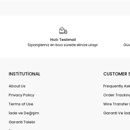
Hızlı Teslimat
Siparişleriniz en kısa sürede elinize ulaşır.
Güv
INSTİTUTİONAL
CUSTOMER S
About Us
Frequently As
Privacy Policy
Order Trackin
Terms of Use
Wire Transfer 
İade ve Değişim
Garanti Ve İad
Garanti Talebi