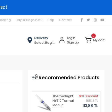
USD)
racking
Bayilik Başvurusu
Help
Contact
0
Delivery
Login
My cart
Select Region
Sign up
Recommended Products
Thermalright
%31 Discount
HY510 Termal
165,13 TL
Macun
113,88 TL