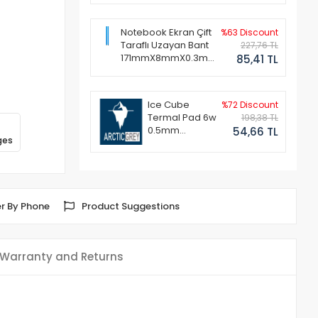
Notebook Ekran Çift
%63 Discount
Taraflı Uzayan Bant
227,76 TL
171mmX8mmX0.3mm
85,41 TL
(1 Set - 2 Adet)
Ice Cube
%72 Discount
Termal Pad 6w
198,38 TL
0.5mm
54,66 TL
ges
50x50mm
r By Phone
Product Suggestions
Warranty and Returns