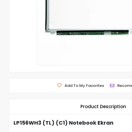
Add To My Favorites
Recom
Product Description
LP156WH3 (TL) (C1) Notebook Ekran