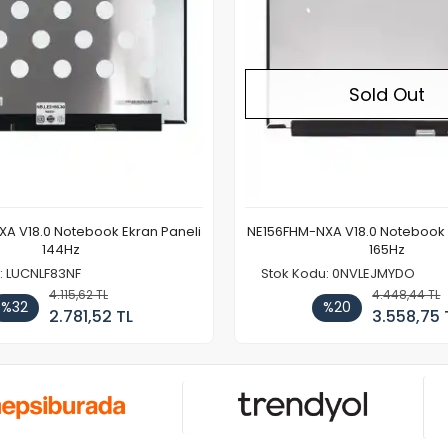
Sold Out
A V18.0 Notebook Ekran Paneli
NE156FHM-NXA V18.0 Notebook 
144Hz
165Hz
: LUCNLF83NF
Stok Kodu: 0NVLEJMYDO
4.115,62 TL
4.448,44 TL
%32
%20
2.781,52 TL
3.558,75 