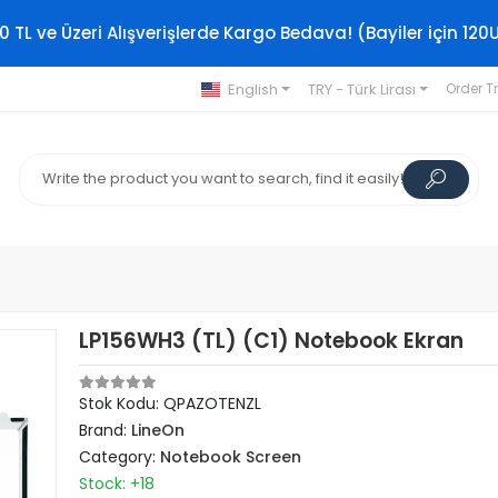
0 TL ve Üzeri Alışverişlerde Kargo Bedava! (Bayiler için 120
English
TRY - Türk Lirası
Order T
LP156WH3 (TL) (C1) Notebook Ekran
Stok Kodu: QPAZOTENZL
Brand:
LineOn
Category:
Notebook Screen
Stock: +18