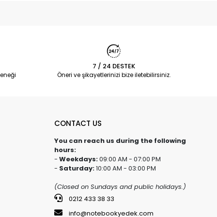
7 / 24 DESTEK
eneği
Öneri ve şikayetlerinizi bize iletebilirsiniz.
CONTACT US
You can reach us during the following
hours:
-
Weekdays:
09:00 AM - 07:00 PM
-
Saturday:
10:00 AM - 03:00 PM
(Closed on Sundays and public holidays.)
0212 433 38 33
info@notebookyedek.com