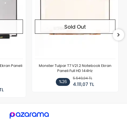
Sold Out
Ekran Paneli
Monster Tulpar T7 V21.2 Notebook Ekran
Paneli Full HD 144Hz
5.549,94 TL
%26
4.111,07 TL
TL