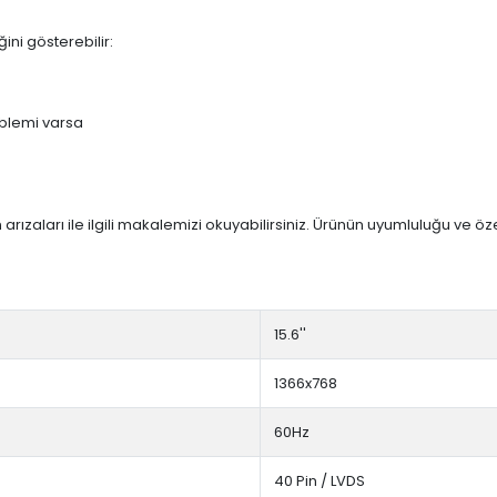
ini gösterebilir:
blemi varsa
arızaları ile ilgili makalemizi okuyabilirsiniz. Ürünün uyumluluğu ve ö
15.6''
1366x768
60Hz
40 Pin / LVDS