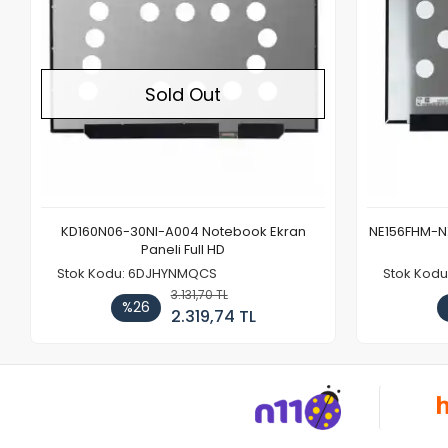
Sold Out
KD160N06-30NI-A004 Notebook Ekran
NE156FHM-NX
Paneli Full HD
Stok Kodu: 6DJHYNMQCS
Stok Kodu
3.131,70 TL
%26
2.319,74 TL