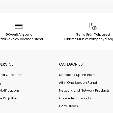
Güvenli Alışveriş
Geniş Ürün Yelpazesi
enli ve kolay ödeme sistemi
Binlerce ürün ve kampanya seç
ERVİCE
CATEGORİES
ked Questions
Notebook Spare Parts
g
All in One Screen Panel
Notifications
Network and Network Products
e Koşulları
Converter Products
Hard Drives