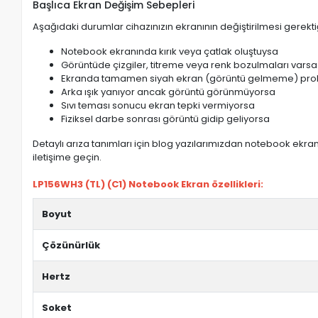
Başlıca Ekran Değişim Sebepleri
Aşağıdaki durumlar cihazınızın ekranının değiştirilmesi gerektiğ
Notebook ekranında kırık veya çatlak oluştuysa
Görüntüde çizgiler, titreme veya renk bozulmaları varsa
Ekranda tamamen siyah ekran (görüntü gelmeme) pro
Arka ışık yanıyor ancak görüntü görünmüyorsa
Sıvı teması sonucu ekran tepki vermiyorsa
Fiziksel darbe sonrası görüntü gidip geliyorsa
Detaylı arıza tanımları için blog yazılarımızdan notebook ekran 
iletişime geçin.
LP156WH3 (TL) (C1) Notebook Ekran özellikleri:
Boyut
Çözünürlük
Hertz
Soket