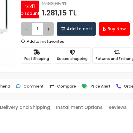
2.183,65 TL
%41
1.281,15 TL
Discount
Add to cart
Buy Now
Add to my favorites
Fast Shipping
Secure shopping
Returns and Exchan
mend
Comment
Compare
Price Alert
Orde
Delivery and Shipping
Installment Options
Reviews