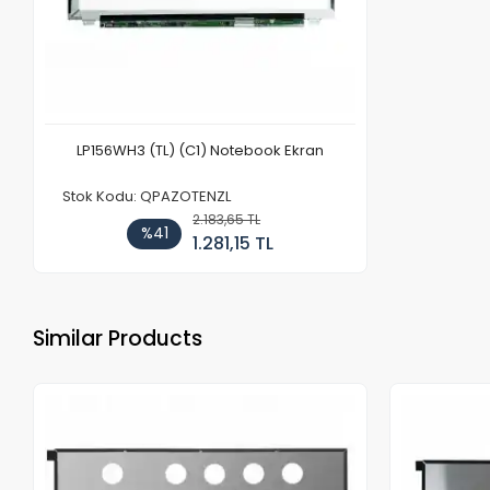
LP156WH3 (TL) (C1) Notebook Ekran
Stok Kodu: QPAZOTENZL
2.183,65 TL
%41
1.281,15 TL
Similar Products
Out of stock