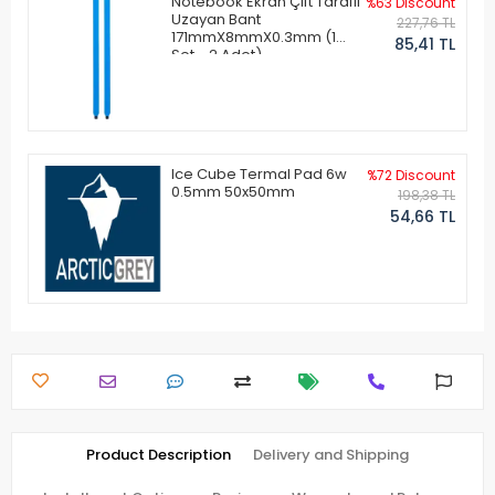
Notebook Ekran Çift Taraflı
%63 Discount
Uzayan Bant
227,76 TL
171mmX8mmX0.3mm (1
85,41 TL
Set - 2 Adet)
Ice Cube Termal Pad 6w
%72 Discount
0.5mm 50x50mm
198,38 TL
54,66 TL
Product Description
Delivery and Shipping