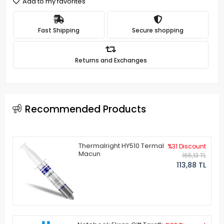
Add to my favorites
Fast Shipping
Secure shopping
Returns and Exchanges
Recommended Products
Thermalright HY510 Termal
%31 Discount
Macun
165,13 TL
113,88 TL