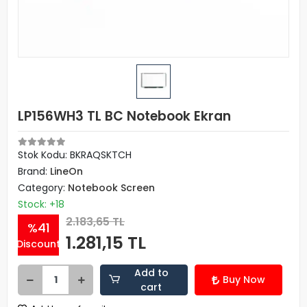
LP156WH3 TL BC Notebook Ekran
Stok Kodu: BKRAQSKTCH
Brand:
LineOn
Category:
Notebook Screen
Stock: +18
2.183,65 TL
%41
1.281,15 TL
Discount
Add to
Buy Now
cart