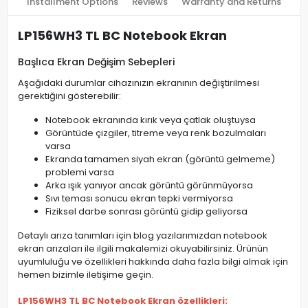
Installment Options
Reviews
Warranty and Returns
LP156WH3 TL BC Notebook Ekran
Başlıca Ekran Değişim Sebepleri
Aşağıdaki durumlar cihazınızın ekranının değiştirilmesi
gerektiğini gösterebilir:
Notebook ekranında kırık veya çatlak oluştuysa
Görüntüde çizgiler, titreme veya renk bozulmaları
varsa
Ekranda tamamen siyah ekran (görüntü gelmeme)
problemi varsa
Arka ışık yanıyor ancak görüntü görünmüyorsa
Sıvı teması sonucu ekran tepki vermiyorsa
Fiziksel darbe sonrası görüntü gidip geliyorsa
Detaylı arıza tanımları için blog yazılarımızdan notebook
ekran arızaları ile ilgili makalemizi okuyabilirsiniz. Ürünün
uyumluluğu ve özellikleri hakkında daha fazla bilgi almak için
hemen bizimle iletişime geçin.
LP156WH3 TL BC Notebook Ekran özellikleri: