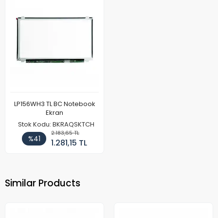
LP156WH3 TL BC Notebook
Ekran
Stok Kodu: BKRAQSKTCH
2.183,65 TL
%41
1.281,15 TL
Similar Products