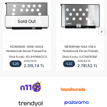
Sold Out
KD160N06-30NI-A004
NE156FHM-NXA V18.0
Notebook Ekran Paneli Full
Notebook Ekran Paneli
HD
144Hz
Stok Kodu: 6DJHYNMQCS
Stok Kodu: LUCNLF83NF
3.131,70 TL
4.115,62 TL
%26
%32
2.319,74 TL
2.781,52 TL