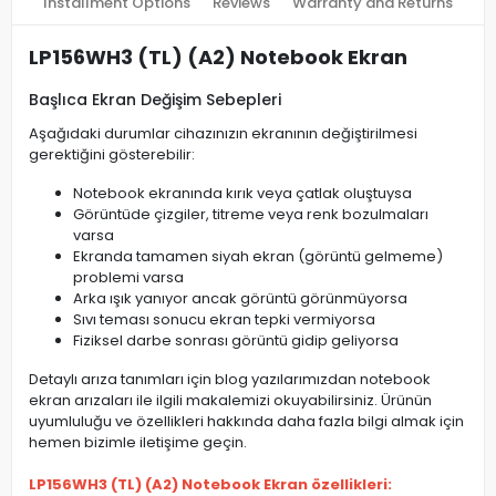
Installment Options
Reviews
Warranty and Returns
LP156WH3 (TL) (A2) Notebook Ekran
Başlıca Ekran Değişim Sebepleri
Aşağıdaki durumlar cihazınızın ekranının değiştirilmesi
gerektiğini gösterebilir:
Notebook ekranında kırık veya çatlak oluştuysa
Görüntüde çizgiler, titreme veya renk bozulmaları
varsa
Ekranda tamamen siyah ekran (görüntü gelmeme)
problemi varsa
Arka ışık yanıyor ancak görüntü görünmüyorsa
Sıvı teması sonucu ekran tepki vermiyorsa
Fiziksel darbe sonrası görüntü gidip geliyorsa
Detaylı arıza tanımları için blog yazılarımızdan notebook
ekran arızaları ile ilgili makalemizi okuyabilirsiniz. Ürünün
uyumluluğu ve özellikleri hakkında daha fazla bilgi almak için
hemen bizimle iletişime geçin.
LP156WH3 (TL) (A2) Notebook Ekran özellikleri: