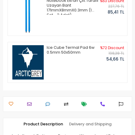
Notebook Ekran Çift Taraflı
%63 Discount
Uzayan Bant
227,76 TL
171mmX8mmX0.3mm (1
85,41 TL
Set - 2 Adet)
Ice Cube Termal Pad 6w
%72 Discount
0.5mm 50x50mm
198,38 TL
54,66 TL
Product Description
Delivery and Shipping