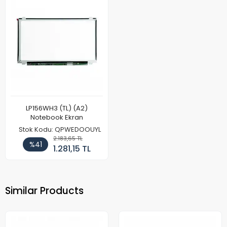
LP156WH3 (TL) (A2)
Notebook Ekran
Stok Kodu: QPWEDOOUYL
2.183,65 TL
%41
1.281,15 TL
Similar Products