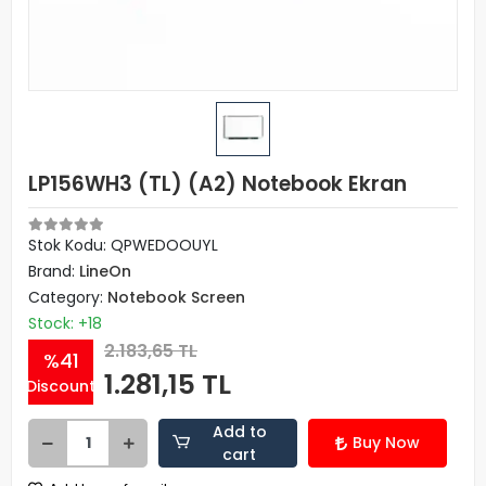
LP156WH3 (TL) (A2) Notebook Ekran
Stok Kodu: QPWEDOOUYL
Brand:
LineOn
Category:
Notebook Screen
Stock: +18
2.183,65 TL
%41
1.281,15 TL
Discount
Add to
Buy Now
cart