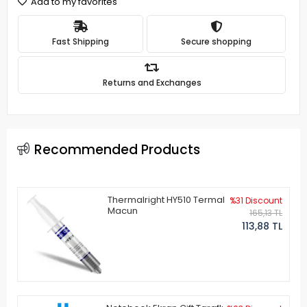
Add to my favorites
Fast Shipping
Secure shopping
Returns and Exchanges
Recommended Products
Thermalright HY510 Termal
%31 Discount
Macun
165,13 TL
113,88 TL