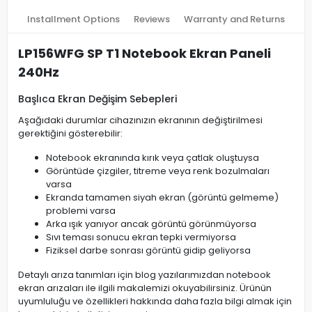
Installment Options
Reviews
Warranty and Returns
LP156WFG SP T1 Notebook Ekran Paneli
240Hz
Başlıca Ekran Değişim Sebepleri
Aşağıdaki durumlar cihazınızın ekranının değiştirilmesi
gerektiğini gösterebilir:
Notebook ekranında kırık veya çatlak oluştuysa
Görüntüde çizgiler, titreme veya renk bozulmaları
varsa
Ekranda tamamen siyah ekran (görüntü gelmeme)
problemi varsa
Arka ışık yanıyor ancak görüntü görünmüyorsa
Sıvı teması sonucu ekran tepki vermiyorsa
Fiziksel darbe sonrası görüntü gidip geliyorsa
Detaylı arıza tanımları için blog yazılarımızdan notebook
ekran arızaları ile ilgili makalemizi okuyabilirsiniz. Ürünün
uyumluluğu ve özellikleri hakkında daha fazla bilgi almak için