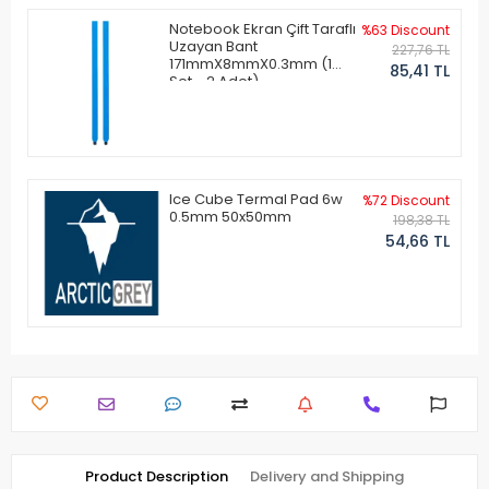
Notebook Ekran Çift Taraflı
%63 Discount
Uzayan Bant
227,76 TL
171mmX8mmX0.3mm (1
85,41 TL
Set - 2 Adet)
Ice Cube Termal Pad 6w
%72 Discount
0.5mm 50x50mm
198,38 TL
54,66 TL
Product Description
Delivery and Shipping