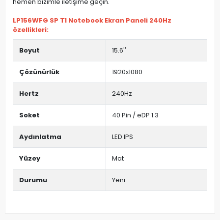
hemen bizimle iletişime geçin.
LP156WFG SP T1 Notebook Ekran Paneli 240Hz
özellikleri:
Boyut
15.6''
Çözünürlük
1920x1080
Hertz
240Hz
Soket
40 Pin / eDP 1.3
Aydınlatma
LED IPS
Yüzey
Mat
Durumu
Yeni