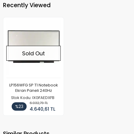
Recently Viewed
Sold Out
LP156WFG SP T1 Notebook
Ekran Paneli 240Hz
Stok Kodu: IXGFAEDXFB
6.032,79 TL
%23
4.640,61 TL
Similar Products