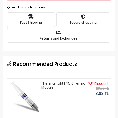
Add to my favorites
Fast Shipping
Secure shopping
Returns and Exchanges
Recommended Products
Thermalright HY510 Termal
%31 Discount
Macun
165,13 TL
113,88 TL