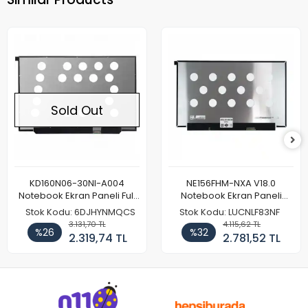
Sold Out
KD160N06-30NI-A004
NE156FHM-NXA V18.0
Notebook Ekran Paneli Full
Notebook Ekran Paneli
HD
144Hz
Stok Kodu: 6DJHYNMQCS
Stok Kodu: LUCNLF83NF
3.131,70 TL
4.115,62 TL
%26
%32
2.319,74 TL
2.781,52 TL