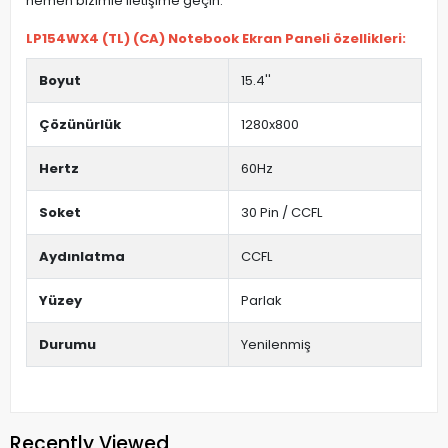
hemen bizimle iletişime geçin.
LP154WX4 (TL) (CA) Notebook Ekran Paneli özellikleri:
Boyut
15.4''
Çözünürlük
1280x800
Hertz
60Hz
Soket
30 Pin / CCFL
Aydınlatma
CCFL
Yüzey
Parlak
Durumu
Yenilenmiş
Recently Viewed