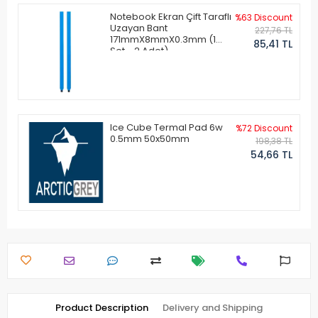
Notebook Ekran Çift Taraflı
%63 Discount
Uzayan Bant
227,76 TL
171mmX8mmX0.3mm (1
85,41 TL
Set - 2 Adet)
Ice Cube Termal Pad 6w
%72 Discount
0.5mm 50x50mm
198,38 TL
54,66 TL
Product Description
Delivery and Shipping