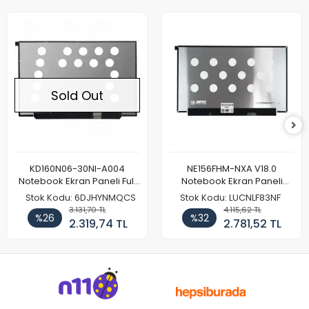
Sold Out
KD160N06-30NI-A004
NE156FHM-NXA V18.0
Notebook Ekran Paneli Full
Notebook Ekran Paneli
HD
144Hz
Stok Kodu: 6DJHYNMQCS
Stok Kodu: LUCNLF83NF
3.131,70 TL
4.115,62 TL
%26
%32
2.319,74 TL
2.781,52 TL