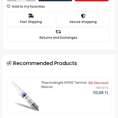
Add to my favorites
Fast Shipping
Secure shopping
Returns and Exchanges
Recommended Products
Thermalright HY510 Termal
%31 Discount
Macun
165,13 TL
113,88 TL