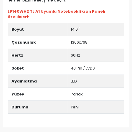
hemen bizimle iletişime geçin.
LP140WH2 TL A1 Uyumlu Notebook Ekran Paneli
özellikleri:
Boyut
14.0''
Çözünürlük
1366x768
Hertz
60Hz
Soket
40 Pin / LVDS
Aydınlatma
LED
Yüzey
Parlak
Durumu
Yeni