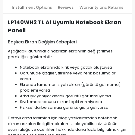
Installment Options
Reviews
Warranty and Returns
LP140WH2 TL A1 Uyumlu Notebook Ekran
Paneli
Başlıca Ekran Değişim Sebepleri
Aşağıdaki durumlar cihazınızın ekranının değiştirilmesi
gerektiğini gösterebilir:
Notebook ekranında kırık veya çatlak oluştuysa
Görüntüde çizgiler, titreme veya renk bozulmaları
varsa
Ekranda tamamen siyah ekran (görüntü gelmeme)
problemi varsa
Arka ışık yanıyor ancak görüntü görünmüyorsa
Sıvı teması sonucu ekran tepki vermiyorsa
Fiziksel darbe sonrası görüntü gidip geliyorsa
Detaylı arıza tanımları için blog yazılarımızdan notebook
ekran arızaları ile ilgili makalemizi okuyabilirsiniz. Ürünün
uyumluluğu ve özellikleri hakkında daha fazla bilgi almak için