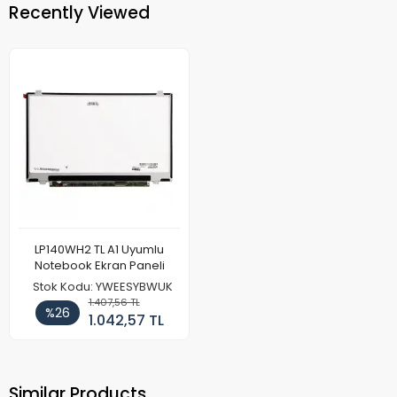
Recently Viewed
LP140WH2 TL A1 Uyumlu
Notebook Ekran Paneli
Stok Kodu: YWEESYBWUK
1.407,56 TL
%26
1.042,57 TL
Similar Products