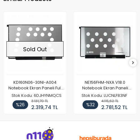
Sold Out
KD160N06-30NI-A004
NE156FHM-NXA V18.0
Notebook Ekran Paneli Full
Notebook Ekran Paneli
HD
144Hz
Stok Kodu: 6DJHYNMQCS
Stok Kodu: LUCNLF83NF
3.131,70 TL
4.115,62 TL
%26
%32
2.319,74 TL
2.781,52 TL