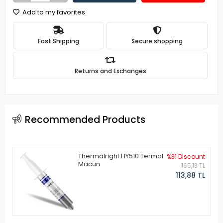
Add to my favorites
Fast Shipping
Secure shopping
Returns and Exchanges
Recommended Products
Thermalright HY510 Termal
%31 Discount
Macun
165,13 TL
113,88 TL