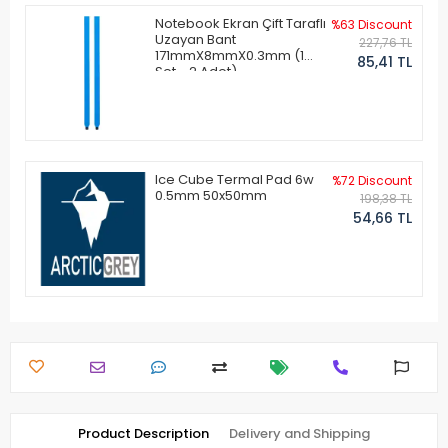
Notebook Ekran Çift Taraflı
%63 Discount
Uzayan Bant
227,76 TL
171mmX8mmX0.3mm (1
85,41 TL
Set - 2 Adet)
Ice Cube Termal Pad 6w
%72 Discount
0.5mm 50x50mm
198,38 TL
54,66 TL
Product Description
Delivery and Shipping