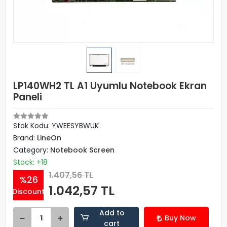
LP140WH2 TL A1 Uyumlu Notebook Ekran
Paneli
Stok Kodu: YWEESYBWUK
Brand:
LineOn
Category:
Notebook Screen
Stock: +18
1.407,56 TL
%26
1.042,57 TL
Discount
Add to
Buy Now
cart