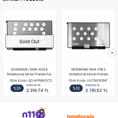
Sold Out
KD160N06-30NI-A004
NE156FHM-NXA V18.0
Notebook Ekran Paneli Full
Notebook Ekran Paneli
HD
144Hz
Stok Kodu: 6DJHYNMQCS
Stok Kodu: LUCNLF83NF
3.131,70 TL
4.115,62 TL
%26
%32
2.319,74 TL
2.781,52 TL