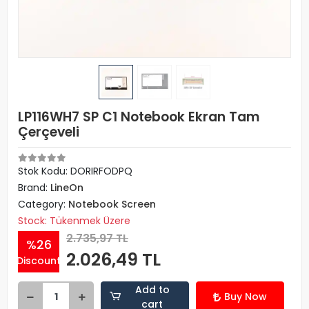
LP116WH7 SP C1 Notebook Ekran Tam
Çerçeveli
Stok Kodu: DORIRFODPQ
Brand:
LineOn
Category:
Notebook Screen
Stock: Tükenmek Üzere
2.735,97 TL
%26
2.026,49 TL
Discount
Add to
Buy Now
cart