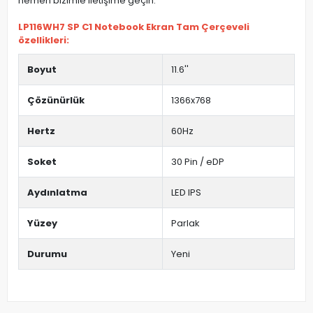
hemen bizimle iletişime geçin.
LP116WH7 SP C1 Notebook Ekran Tam Çerçeveli
özellikleri:
Boyut
11.6''
Çözünürlük
1366x768
Hertz
60Hz
Soket
30 Pin / eDP
Aydınlatma
LED IPS
Yüzey
Parlak
Durumu
Yeni