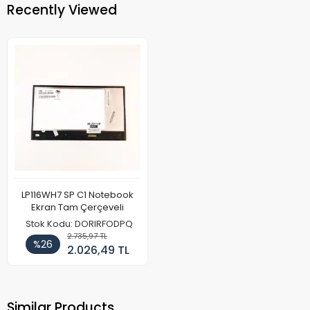
Recently Viewed
LP116WH7 SP C1 Notebook
Ekran Tam Çerçeveli
Stok Kodu: DORIRFODPQ
2.735,97 TL
%26
2.026,49 TL
Similar Products