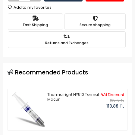
Add to my favorites
Fast Shipping
Secure shopping
Returns and Exchanges
Recommended Products
Thermalright HY510 Termal
%31 Discount
Macun
165,13 TL
113,88 TL