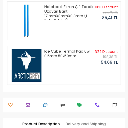
Notebook Ekran Çift Taraflı
%63 Discount
Uzayan Bant
227,76 TL
171mmX8mmX0.3mm (1
85,41 TL
Set - 2 Adet)
Ice Cube Termal Pad 6w
%72 Discount
0.5mm 50x50mm
198,38 TL
54,66 TL
Product Description
Delivery and Shipping