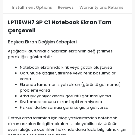
Installment Options
Reviews
Warranty and Returns
LP116WH7 SP C1 Notebook Ekran Tam
Çerçeveli
Başlıca Ekran Değişim Sebepleri
Aşağıdaki durumlar cihazınızın ekranının değiştirilmesi
gerektiğini gösterebilir:
Notebook ekranında kırık veya çatlak oluştuysa
Görüntüde çizgiler, titreme veya renk bozulmaları
varsa
Ekranda tamamen siyah ekran (görüntü gelmeme)
problemi varsa
Arka ışık yanıyor ancak görüntü görünmüyorsa
Sıvı teması sonucu ekran tepki vermiyorsa
Fiziksel darbe sonrası görüntü gidip geliyorsa
Detaylı arıza tanımları için blog yazılarımızdan notebook
ekran arızaları ile ilgili makalemizi okuyabilirsiniz. Ürünün
uyumluluğu ve özellikleri hakkında daha fazla bilgi almak için