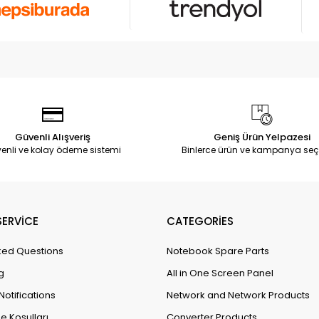
Güvenli Alışveriş
Geniş Ürün Yelpazesi
enli ve kolay ödeme sistemi
Binlerce ürün ve kampanya seç
ERVİCE
CATEGORİES
ked Questions
Notebook Spare Parts
g
All in One Screen Panel
Notifications
Network and Network Products
e Koşulları
Converter Products