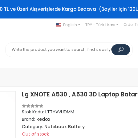
0 TL ve Üzeri Alışverişlerde Kargo Bedava! (Bayiler için 120
English
TRY - Türk Lirası
Order T
Lg XNOTE A530 , A530 3D Laptop Batary
Stok Kodu: LTTHVVUDMM
Brand:
Redox
Category:
Notebook Battery
Out of stock