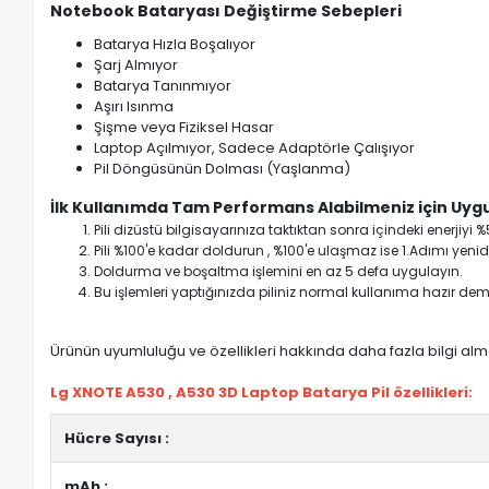
Notebook Bataryası Değiştirme Sebepleri
Batarya Hızla Boşalıyor
Şarj Almıyor
Batarya Tanınmıyor
Aşırı Isınma
Şişme veya Fiziksel Hasar
Laptop Açılmıyor, Sadece Adaptörle Çalışıyor
Pil Döngüsünün Dolması (Yaşlanma)
İlk Kullanımda Tam Performans Alabilmeniz için Uygu
Pili dizüstü bilgisayarınıza taktıktan sonra içindeki enerji
Pili %100'e kadar doldurun , %100'e ulaşmaz ise 1.Adımı yenide
Doldurma ve boşaltma işlemini en az 5 defa uygulayın.
Bu işlemleri yaptığınızda piliniz normal kullanıma hazır deme
Ürünün uyumluluğu ve özellikleri hakkında daha fazla bilgi almak
Lg XNOTE A530 , A530 3D Laptop Batarya Pil özellikleri:
Hücre Sayısı :
mAh :