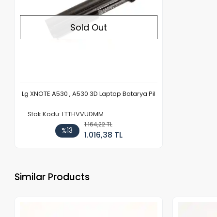
Sold Out
Lg XNOTE A530 , A530 3D Laptop Batarya Pil
Stok Kodu: LTTHVVUDMM
1.164,22 TL
%13
1.016,38 TL
Similar Products