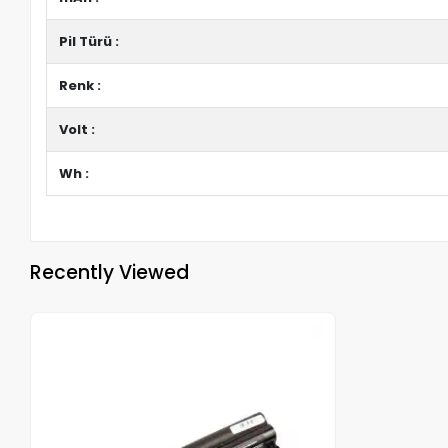
Pil Türü :
Renk :
Volt :
Wh :
Recently Viewed
Out of stock