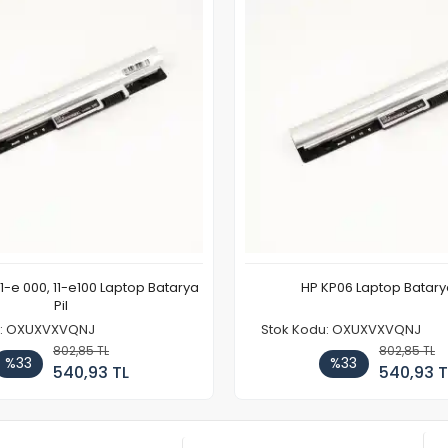
11-e 000, 11-e100 Laptop Batarya
HP KP06 Laptop Batarya
Pil
u: OXUXVXVQNJ
Stok Kodu: OXUXVXVQNJ
802,85 TL
802,85 TL
%33
%33
540,93 TL
540,93 T