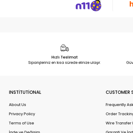
Hızlı Teslimat
Siparişleriniz en kısa sürede elinize ulaşır.
Güv
INSTİTUTİONAL
CUSTOMER S
About Us
Frequently As
Privacy Policy
Order Trackin
Terms of Use
Wire Transfer 
İade ve Değişim
Garanti Ve İad