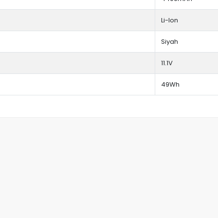
Li-Ion
Siyah
11.1V
49Wh