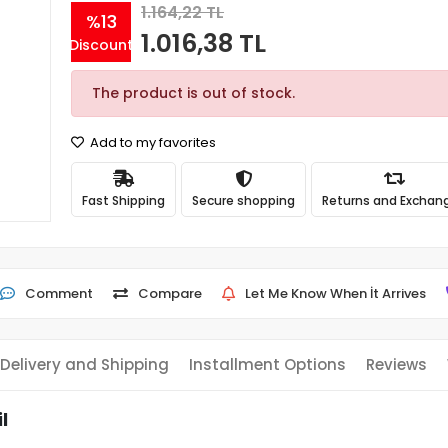
1.164,22 TL
%13
1.016,38 TL
Discount
The product is out of stock.
Add to my favorites
Fast Shipping
Secure shopping
Returns and Exchan
Comment
Compare
Let Me Know When İt Arrives
Delivery and Shipping
Installment Options
Reviews
l