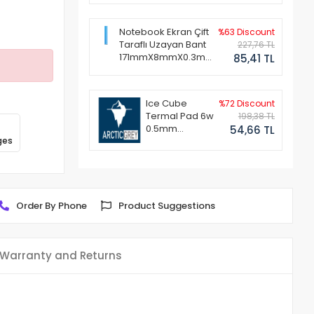
Notebook Ekran Çift
%63 Discount
Taraflı Uzayan Bant
227,76 TL
171mmX8mmX0.3mm
85,41 TL
(1 Set - 2 Adet)
Ice Cube
%72 Discount
Termal Pad 6w
198,38 TL
0.5mm
54,66 TL
ges
50x50mm
Order By Phone
Product Suggestions
Warranty and Returns