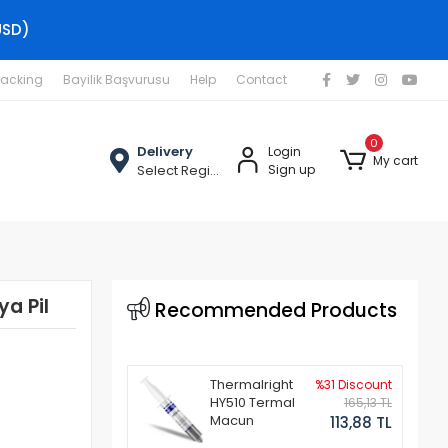
USD)
racking
Bayilik Başvurusu
Help
Contact
0
Delivery
Login
My cart
Select Region
Sign up
a Pil
Recommended Products
Thermalright
%31 Discount
HY510 Termal
165,13 TL
Macun
113,88 TL