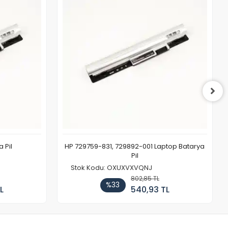
 Pil
HP 729759-831, 729892-001 Laptop Batarya
Pil
Stok Kodu: OXUXVXVQNJ
802,85 TL
%33
L
540,93 TL