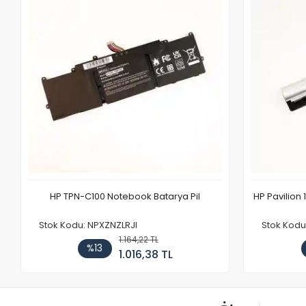
HP TPN-C100 Notebook Batarya Pil
HP Pavilion 
Stok Kodu: NPXZNZLRJI
Stok Kod
1.164,22 TL
%13
1.016,38 TL