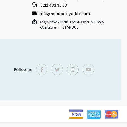
0212 433 38 33
info@notebookyedek.com
M.Çakmak Mah. İnönü Cad. N.162/b
Güngören- İSTANBUL
Follow us