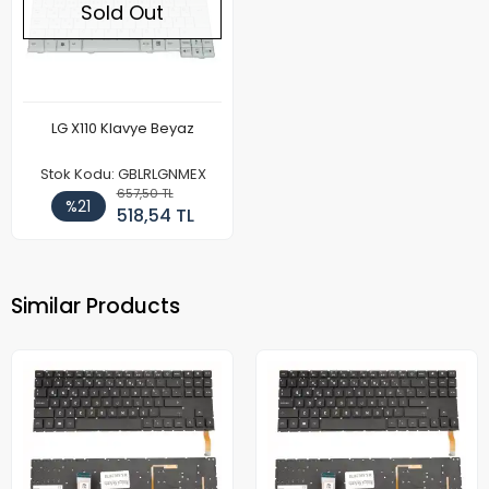
Sold Out
LG X110 Klavye Beyaz
Stok Kodu: GBLRLGNMEX
657,50 TL
%21
518,54 TL
Similar Products