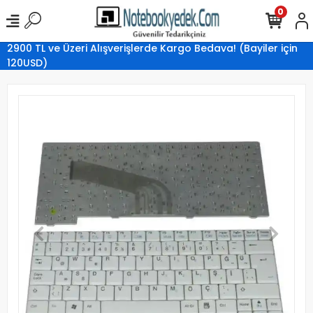
0
2900 TL ve Üzeri Alışverişlerde Kargo Bedava! (Bayiler için
120USD)