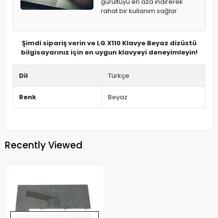
gürültüyü en aza indirerek
rahat bir kullanım sağlar.
Şimdi sipariş verin ve LG X110 Klavye Beyaz dizüstü
bilgisayarınız için en uygun klavyeyi deneyimleyin!
Dil
Türkçe
Renk
Beyaz
Recently Viewed