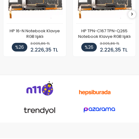
HP 16-N Notebook Klavye
HP TPN-C167 TPN-Q265
RGB Işıklı
Notebook Klavye RGB Işıklı
3.005,86 TL
3.005,86 TL
%26
%26
2.226,35 TL
2.226,35 TL