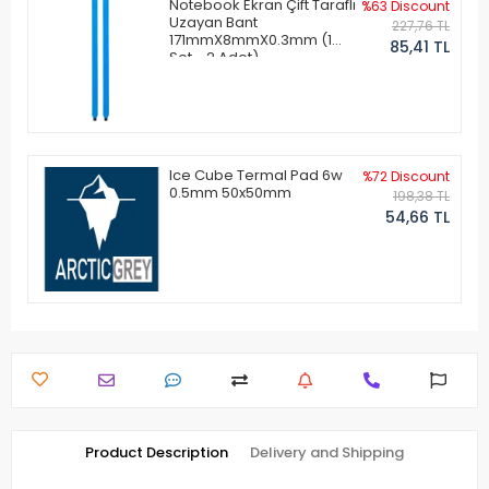
Notebook Ekran Çift Taraflı
%63 Discount
Uzayan Bant
227,76 TL
171mmX8mmX0.3mm (1
85,41 TL
Set - 2 Adet)
Ice Cube Termal Pad 6w
%72 Discount
0.5mm 50x50mm
198,38 TL
54,66 TL
Product Description
Delivery and Shipping