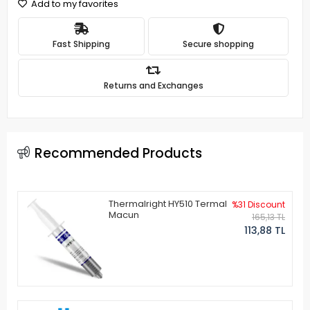
Add to my favorites
Fast Shipping
Secure shopping
Returns and Exchanges
Recommended Products
Thermalright HY510 Termal
%31 Discount
Macun
165,13 TL
113,88 TL