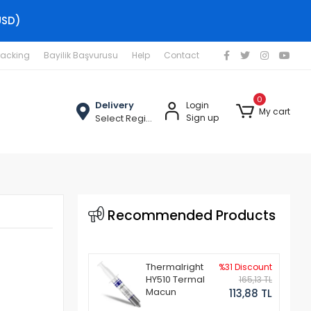
USD)
racking
Bayilik Başvurusu
Help
Contact
0
Delivery
Login
My cart
Select Region
Sign up
Recommended Products
Thermalright
%31 Discount
HY510 Termal
165,13 TL
Macun
113,88 TL