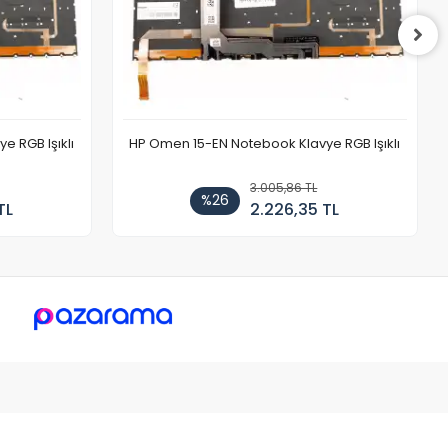
 RGB Işıklı
HP Omen 15-EN Notebook Klavye RGB Işıklı
3.005,86 TL
%26
TL
2.226,35 TL