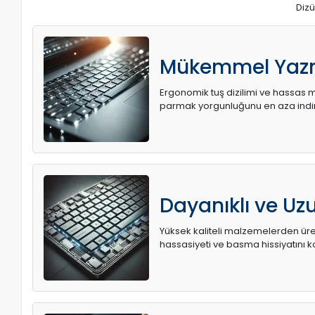
Dizü
Mükemmel Yaz
Ergonomik tuş dizilimi ve hassas me
parmak yorgunluğunu en aza indir
Dayanıklı ve U
Yüksek kaliteli malzemelerden üret
hassasiyeti ve basma hissiyatını k