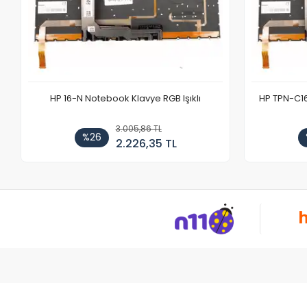
HP 16-N Notebook Klavye RGB Işıklı
HP TPN-C1
3.005,86 TL
%26
2.226,35 TL