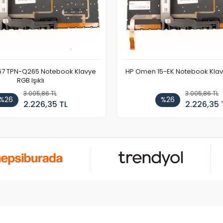
67 TPN-Q265 Notebook Klavye
HP Omen 15-EK Notebook Klavye
RGB Işıklı
3.005,86 TL
3.005,86 TL
%26
%26
2.226,35 TL
2.226,35 