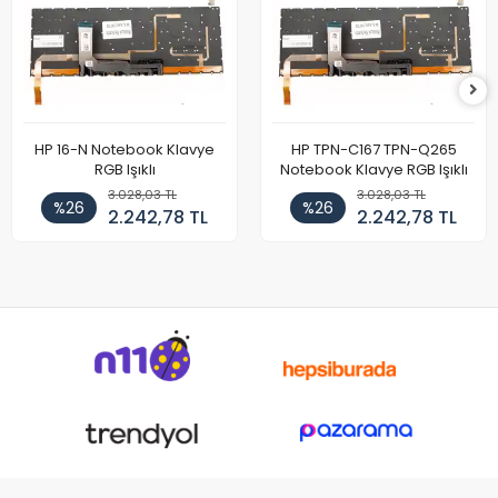
HP 16-N Notebook Klavye
HP TPN-C167 TPN-Q265
RGB Işıklı
Notebook Klavye RGB Işıklı
3.028,03 TL
3.028,03 TL
%26
%26
2.242,78 TL
2.242,78 TL