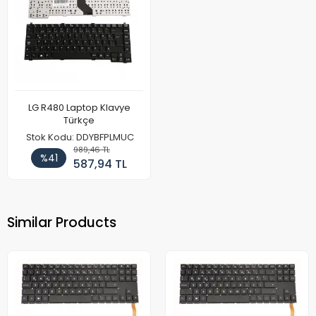
LG R480 Laptop Klavye
Türkçe
Stok Kodu: DDYBFPLMUC
989,46 TL
%41
587,94 TL
Similar Products