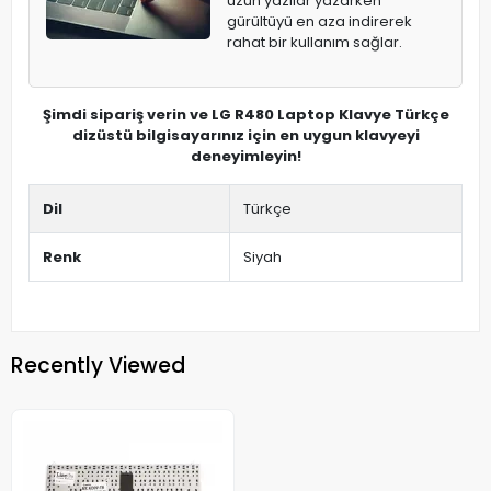
uzun yazılar yazarken
gürültüyü en aza indirerek
rahat bir kullanım sağlar.
Şimdi sipariş verin ve LG R480 Laptop Klavye Türkçe
dizüstü bilgisayarınız için en uygun klavyeyi
deneyimleyin!
Dil
Türkçe
Renk
Siyah
Recently Viewed