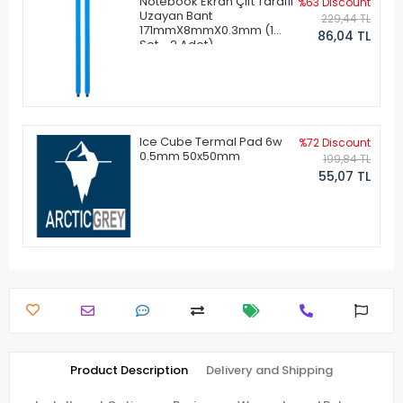
Notebook Ekran Çift Taraflı
%63 Discount
Uzayan Bant
229,44 TL
171mmX8mmX0.3mm (1
86,04 TL
Set - 2 Adet)
Ice Cube Termal Pad 6w
%72 Discount
0.5mm 50x50mm
199,84 TL
55,07 TL
Product Description
Delivery and Shipping