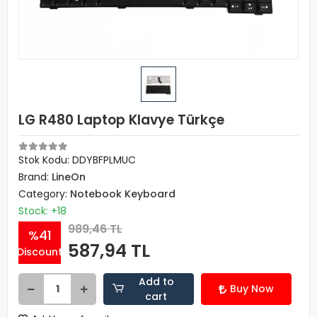
LG R480 Laptop Klavye Türkçe
Stok Kodu: DDYBFPLMUC
Brand:
LineOn
Category:
Notebook Keyboard
Stock: +18
989,46 TL
%41
587,94 TL
Discount
Add to
Buy Now
cart