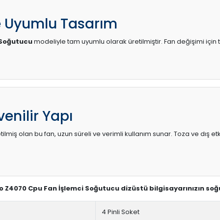
e Uyumlu Tasarım
 Soğutucu
modeliyle tam uyumlu olarak üretilmiştir. Fan değişimi için 
enilir Yapı
lmiş olan bu fan, uzun süreli ve verimli kullanım sunar. Toza ve dış etk
vo Z4070 Cpu Fan İşlemci Soğutucu dizüstü bilgisayarınızın soğ
4 Pinli Soket