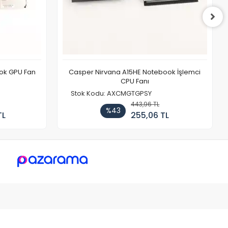
ook GPU Fan
Casper Nirvana A15HE Notebook İşlemci
CPU Fanı
Stok Kodu: AXCMGTGPSY
443,96 TL
%43
TL
255,06 TL