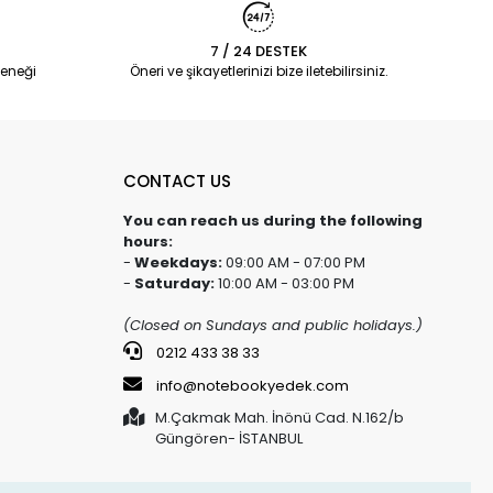
7 / 24 DESTEK
eneği
Öneri ve şikayetlerinizi bize iletebilirsiniz.
CONTACT US
You can reach us during the following
hours:
-
Weekdays:
09:00 AM - 07:00 PM
-
Saturday:
10:00 AM - 03:00 PM
(Closed on Sundays and public holidays.)
0212 433 38 33
info@notebookyedek.com
M.Çakmak Mah. İnönü Cad. N.162/b
Güngören- İSTANBUL