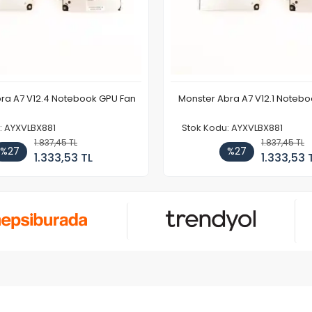
ra A7 V12.4 Notebook GPU Fan
Monster Abra A7 V12.1 Noteb
: AYXVLBX881
Stok Kodu: AYXVLBX881
1.837,45 TL
1.837,45 TL
%27
%27
1.333,53 TL
1.333,53 