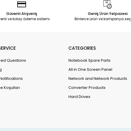
Güvenli Alışveriş
Geniş Ürün Yelpazesi
enli ve kolay ödeme sistemi
Binlerce ürün ve kampanya seç
ERVİCE
CATEGORİES
ked Questions
Notebook Spare Parts
g
All in One Screen Panel
Notifications
Network and Network Products
e Koşulları
Converter Products
Hard Drives