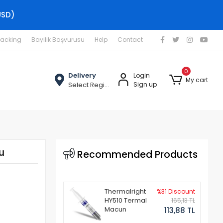
USD)
racking
Bayilik Başvurusu
Help
Contact
0
Delivery
Login
My cart
Select Region
Sign up
u
Recommended Products
Thermalright
%31 Discount
HY510 Termal
165,13 TL
Macun
113,88 TL