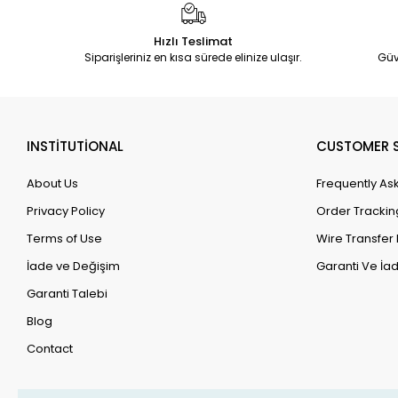
Hızlı Teslimat
Siparişleriniz en kısa sürede elinize ulaşır.
Güv
INSTİTUTİONAL
CUSTOMER S
About Us
Frequently As
Privacy Policy
Order Trackin
Terms of Use
Wire Transfer 
İade ve Değişim
Garanti Ve İad
Garanti Talebi
Blog
Contact