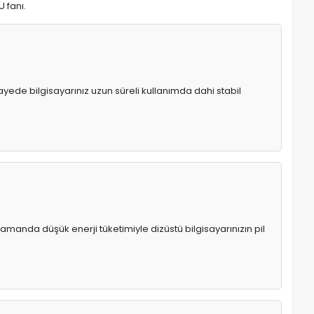
U fanı.
 sayede bilgisayarınız uzun süreli kullanımda dahi stabil
manda düşük enerji tüketimiyle dizüstü bilgisayarınızın pil