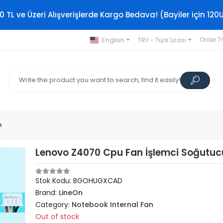
0 TL ve Üzeri Alışverişlerde Kargo Bedava! (Bayiler için 120
English
TRY - Türk Lirası
Order T
n
Lenovo Z4070 Cpu Fan İşlemci Soğutuc
Stok Kodu: BGOHUGXCAD
Brand:
LineOn
Category:
Notebook Internal Fan
Out of stock