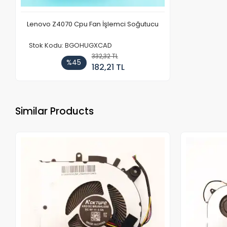
Lenovo Z4070 Cpu Fan İşlemci Soğutucu
Stok Kodu: BGOHUGXCAD
332,32 TL
%45
182,21 TL
Similar Products