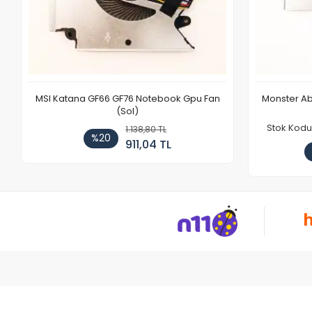
MSI Katana GF66 GF76 Notebook Gpu Fan
Monster Ab
(Sol)
Stok Kodu
1.138,80 TL
%20
911,04 TL