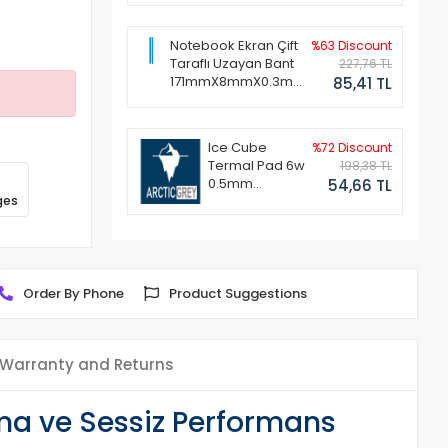
Notebook Ekran Çift
%63 Discount
Taraflı Uzayan Bant
227,76 TL
171mmX8mmX0.3mm
85,41 TL
(1 Set - 2 Adet)
Ice Cube
%72 Discount
Termal Pad 6w
198,38 TL
0.5mm
54,66 TL
ges
50x50mm
Order By Phone
Product Suggestions
Warranty and Returns
ma ve Sessiz Performans