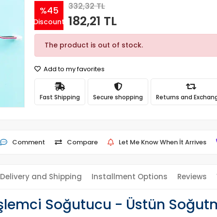
332,32 TL
%45
182,21 TL
Discount
The product is out of stock.
Add to my favorites
Fast Shipping
Secure shopping
Returns and Exchan
Comment
Compare
Let Me Know When İt Arrives
Delivery and Shipping
Installment Options
Reviews
şlemci Soğutucu - Üstün Soğut