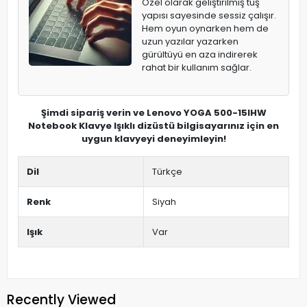
Özel olarak geliştirilmiş tuş
yapısı sayesinde sessiz çalışır.
Hem oyun oynarken hem de
uzun yazılar yazarken
gürültüyü en aza indirerek
rahat bir kullanım sağlar.
Şimdi sipariş verin ve Lenovo YOGA 500-15IHW
Notebook Klavye Işıklı dizüstü bilgisayarınız için en
uygun klavyeyi deneyimleyin!
Dil
Türkçe
Renk
Siyah
Işık
Var
Recently Viewed