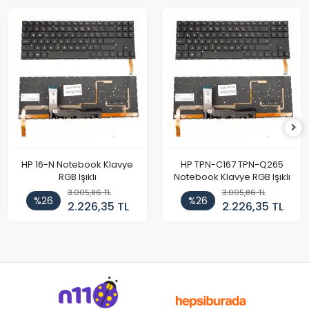
HP 16-N Notebook Klavye
HP TPN-C167 TPN-Q265
RGB Işıklı
Notebook Klavye RGB Işıklı
3.005,86 TL
3.005,86 TL
%26
%26
2.226,35 TL
2.226,35 TL