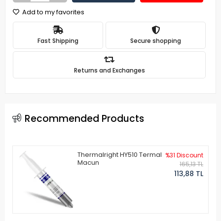
Add to my favorites
Fast Shipping
Secure shopping
Returns and Exchanges
Recommended Products
Thermalright HY510 Termal
%31 Discount
Macun
165,13 TL
113,88 TL