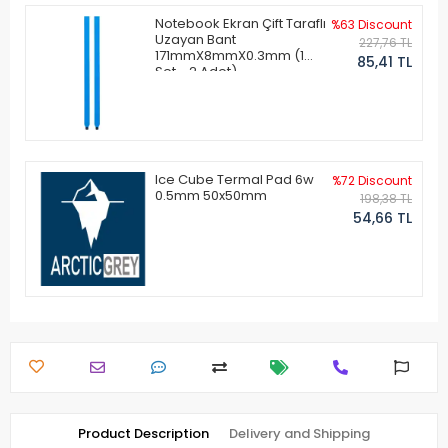
Notebook Ekran Çift Taraflı
%63 Discount
Uzayan Bant
227,76 TL
171mmX8mmX0.3mm (1
85,41 TL
Set - 2 Adet)
Ice Cube Termal Pad 6w
%72 Discount
0.5mm 50x50mm
198,38 TL
54,66 TL
Product Description
Delivery and Shipping