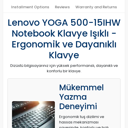
Installment Options
Reviews
Warranty and Returns
Lenovo YOGA 500-15IHW
Notebook Klavye Işıklı -
Ergonomik ve Dayanıklı
Klavye
Dizüstü bilgisayarınız için yüksek performanslı, dayanıklı ve
konforlu bir klavye.
Mükemmel
Yazma
Deneyimi
Ergonomik tuş dizilimi ve
hassas mekanizması
sayesinde, konforlu ve hızlı