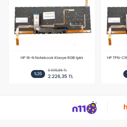
HP 16-N Notebook Klavye RGB Işıklı
HP TPN-C1
3.005,86 TL
%26
2.226,35 TL