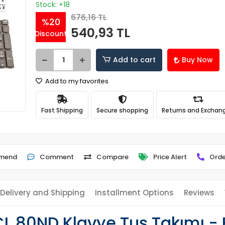
Stock: +18
676,16 TL
%20
540,93 TL
Discount
Add to cart
Buy Now
Add to my favorites
Fast Shipping
Secure shopping
Returns and Exchan
mend
Comment
Compare
Price Alert
Orde
Delivery and Shipping
Installment Options
Reviews
 80ND Klavye Tuş Takımı - 