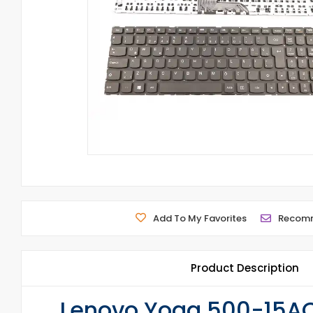
Add To My Favorites
Recom
Product Description
Lenovo Yoga 500-15ACL