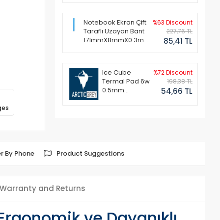
Notebook Ekran Çift
%63 Discount
Taraflı Uzayan Bant
227,76 TL
171mmX8mmX0.3mm
85,41 TL
(1 Set - 2 Adet)
Ice Cube
%72 Discount
Termal Pad 6w
198,38 TL
0.5mm
54,66 TL
50x50mm
ges
r By Phone
Product Suggestions
Warranty and Returns
Ergonomik ve Dayanıklı