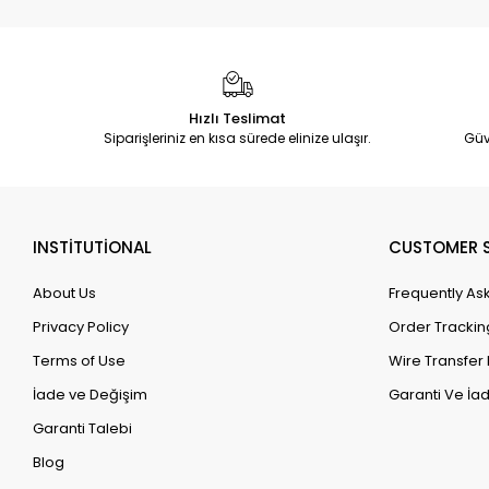
Hızlı Teslimat
Siparişleriniz en kısa sürede elinize ulaşır.
Güv
INSTİTUTİONAL
CUSTOMER S
About Us
Frequently As
Privacy Policy
Order Trackin
Terms of Use
Wire Transfer 
İade ve Değişim
Garanti Ve İad
Garanti Talebi
Blog