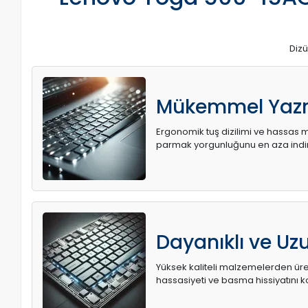
Dizü
Mükemmel Yaz
Ergonomik tuş dizilimi ve hassas me
parmak yorgunluğunu en aza indir
Dayanıklı ve U
Yüksek kaliteli malzemelerden üret
hassasiyeti ve basma hissiyatını k