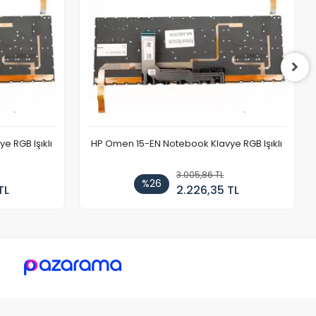
 RGB Işıklı
HP Omen 15-EN Notebook Klavye RGB Işıklı
3.005,86 TL
%26
TL
2.226,35 TL