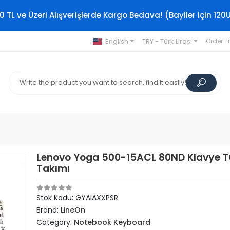
0 TL ve Üzeri Alışverişlerde Kargo Bedava! (Bayiler için 120
English
TRY - Türk Lirası
Order T
Lenovo Yoga 500-15ACL 80ND Klavye T
Takımı
Stok Kodu: GYAIAXXPSR
Brand:
LineOn
Category:
Notebook Keyboard