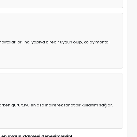
oktaları orijinal yapıya birebir uygun olup, kolay montaj
rken gürültüyü en aza indirerek rahat bir kullanım sağlar.
n en uygun klavyeyi deneyimleyin!