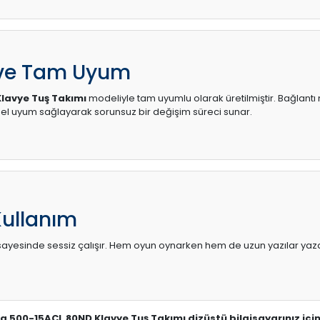
 ve Tam Uyum
lavye Tuş Takımı
modeliyle tam uyumlu olarak üretilmiştir. Bağlantı n
l uyum sağlayarak sorunsuz bir değişim süreci sunar.
Kullanım
sı sayesinde sessiz çalışır. Hem oyun oynarken hem de uzun yazılar yaza
ga 500-15ACL 80ND Klavye Tuş Takımı dizüstü bilgisayarınız içi