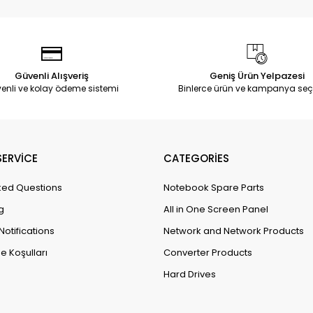
Güvenli Alışveriş
Geniş Ürün Yelpazesi
enli ve kolay ödeme sistemi
Binlerce ürün ve kampanya seç
ERVİCE
CATEGORİES
ked Questions
Notebook Spare Parts
g
All in One Screen Panel
Notifications
Network and Network Products
e Koşulları
Converter Products
Hard Drives