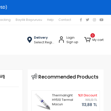
USD)
racking
Bayilik Başvurusu
Help
Contact
0
Delivery
Login
My cart
Select Region
Sign up
uş
Recommended Products
Thermalright
%31 Discount
HY510 Termal
165,13 TL
Macun
113,88 TL