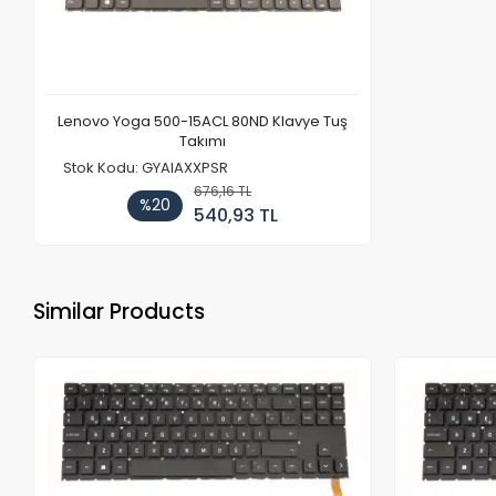
Lenovo Yoga 500-15ACL 80ND Klavye Tuş
Takımı
Stok Kodu: GYAIAXXPSR
676,16 TL
%20
540,93 TL
Similar Products