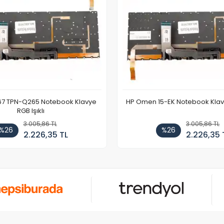
67 TPN-Q265 Notebook Klavye
HP Omen 15-EK Notebook Klavye
RGB Işıklı
3.005,86 TL
3.005,86 TL
%26
%26
2.226,35 TL
2.226,35 