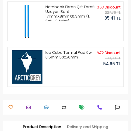
Notebook Ekran Çift Taraflı
%63 Discount
Uzayan Bant
227,76 TL
171mmX8mmX0.3mm (1
85,41 TL
Set - 2 Adet)
Ice Cube Termal Pad 6w
%72 Discount
0.5mm 50x50mm
198,38 TL
54,66 TL
Product Description
Delivery and Shipping