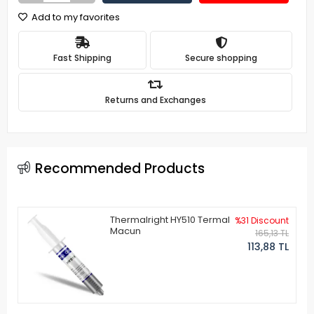
Add to my favorites
Fast Shipping
Secure shopping
Returns and Exchanges
Recommended Products
Thermalright HY510 Termal
%31 Discount
Macun
165,13 TL
113,88 TL