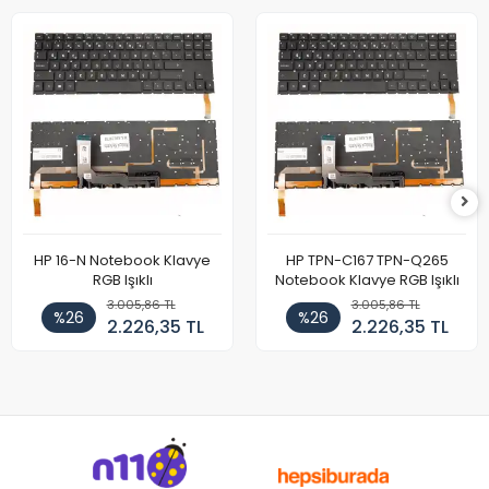
HP 16-N Notebook Klavye
HP TPN-C167 TPN-Q265
RGB Işıklı
Notebook Klavye RGB Işıklı
3.005,86 TL
3.005,86 TL
%26
%26
2.226,35 TL
2.226,35 TL