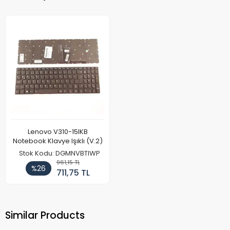
Lenovo V310-15IKB
Notebook Klavye Işıklı (V.2)
Stok Kodu: DGMNVBTIWP
961,15 TL
%26
711,75 TL
Similar Products