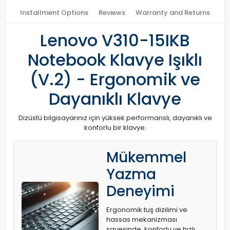
Installment Options
Reviews
Warranty and Returns
Lenovo V310-15IKB
Notebook Klavye Işıklı
(V.2) - Ergonomik ve
Dayanıklı Klavye
Dizüstü bilgisayarınız için yüksek performanslı, dayanıklı ve
konforlu bir klavye.
Mükemmel
Yazma
Deneyimi
Ergonomik tuş dizilimi ve
hassas mekanizması
sayesinde, konforlu ve hızlı