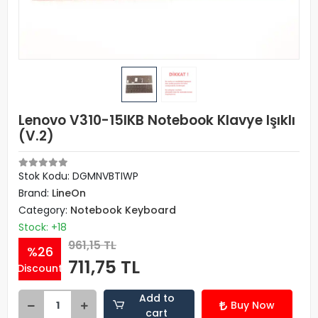
Lenovo V310-15IKB Notebook Klavye Işıklı
(V.2)
Stok Kodu: DGMNVBTIWP
Brand:
LineOn
Category:
Notebook Keyboard
Stock: +18
961,15 TL
%26
711,75 TL
Discount
Add to
Buy Now
cart