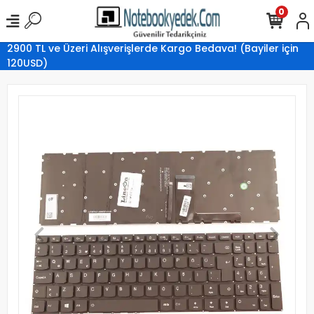
0
2900 TL ve Üzeri Alışverişlerde Kargo Bedava! (Bayiler için
120USD)