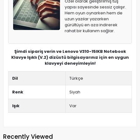
Özel olarak geliştirilmiş tuş
yapısı sayesinde sessiz çalışır.
Hem oyun oynarken hem de
uzun yazılar yazarken
gürültüyü en aza indirerek
rahat bir kullanım sağlar.
Şimdi sipariş verin ve Lenovo V310-15IKB Notebook
Klavye Işıklı (V.2) dizüstü bilgisayarınız için en uygun
klavyeyi deneyimleyin!
Dil
Türkçe
Renk
Siyah
Işık
Var
Recently Viewed