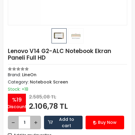
Lenovo V14 G2-ALC Notebook Ekran
Paneli Full HD
Brand:
LineOn
Category:
Notebook Screen
Stock: +18
2.585,08 TL
%19
2.106,78 TL
Discount
Add to
Buy Now
cart