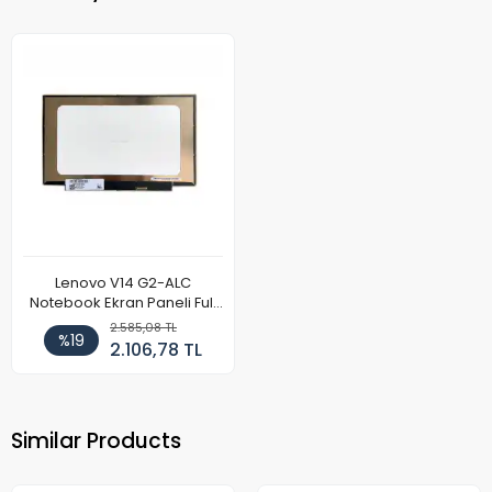
Lenovo V14 G2-ALC
Notebook Ekran Paneli Full
HD
2.585,08 TL
%19
2.106,78 TL
Similar Products