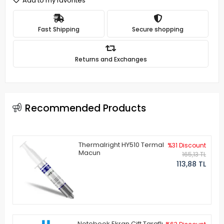
Add to my favorites
Fast Shipping
Secure shopping
Returns and Exchanges
Recommended Products
Thermalright HY510 Termal
%31 Discount
Macun
165,13 TL
113,88 TL
Notebook Ekran Çift Taraflı