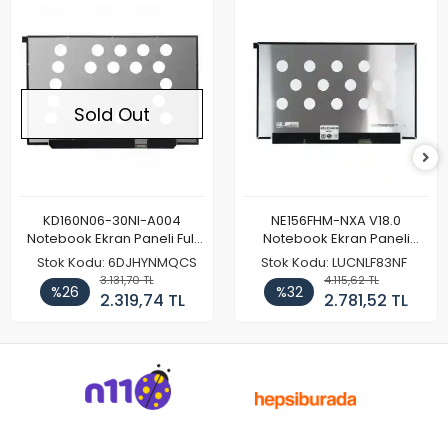
Sold Out
KD160N06-30NI-A004
NE156FHM-NXA V18.0
Notebook Ekran Paneli Full
Notebook Ekran Paneli
HD
144Hz
Stok Kodu: 6DJHYNMQCS
Stok Kodu: LUCNLF83NF
3.131,70 TL
4.115,62 TL
%26
%32
2.319,74 TL
2.781,52 TL