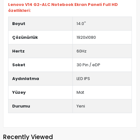
Lenovo V14 G2-ALC Notebook Ekran Paneli Full HD
özellikleri:
Boyut
14.0''
Çözünürlük
1920x1080
Hertz
60Hz
Soket
30 Pin / eDP
Aydınlatma
LED IPS
Yüzey
Mat
Durumu
Yeni
Recently Viewed