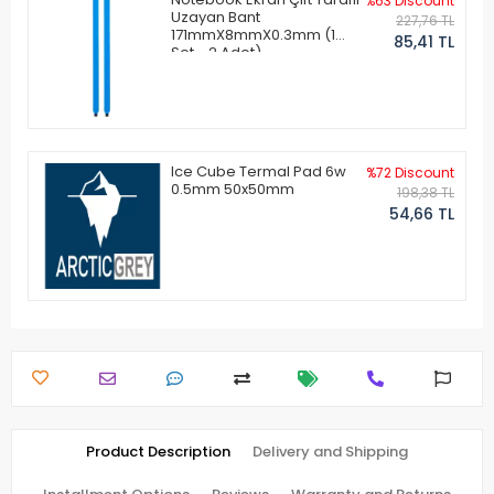
%63 Discount
Uzayan Bant
227,76 TL
171mmX8mmX0.3mm (1
85,41 TL
Set - 2 Adet)
Ice Cube Termal Pad 6w
%72 Discount
0.5mm 50x50mm
198,38 TL
54,66 TL
Product Description
Delivery and Shipping