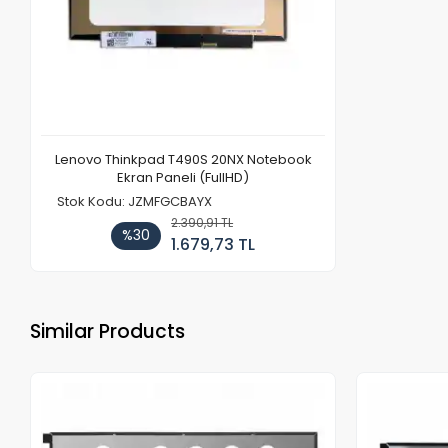
Lenovo Thinkpad T490S 20NX Notebook
Ekran Paneli (FullHD)
Stok Kodu: JZMFGCBAYX
2.390,91 TL
%30
1.679,73 TL
Similar Products
Out of stock