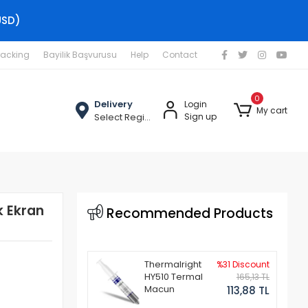
USD)
racking
Bayilik Başvurusu
Help
Contact
0
Delivery
Login
My cart
Select Region
Sign up
 Ekran
Recommended Products
Thermalright
%31 Discount
HY510 Termal
165,13 TL
Macun
113,88 TL