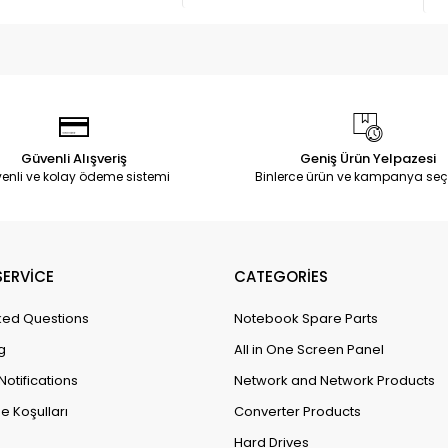
Güvenli Alışveriş
Geniş Ürün Yelpazesi
enli ve kolay ödeme sistemi
Binlerce ürün ve kampanya seç
ERVİCE
CATEGORİES
ked Questions
Notebook Spare Parts
g
All in One Screen Panel
Notifications
Network and Network Products
e Koşulları
Converter Products
Hard Drives