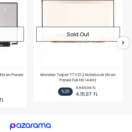
Sold Out
Ekran Paneli
Monster Tulpar T7 V21.2 Notebook Ekran
Paneli Full HD 144Hz
5.549,94 TL
%26
4.111,07 TL
TL