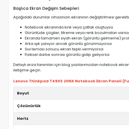
Başlıca Ekran Değişim Sebepleri
Aşağıdaki durumlar cihazınızın ekranının değiştirilmesi gerektiğ
Notebook ekranında kırık veya çatlak oluştuysa
Görüntüde çizgiler, titreme veya renk bozulmaları varsa
Ekranda tamamen siyah ekran (görüntü gelmeme) pro
Arka ışık yanıyor ancak görüntü görünmüyorsa
Sıvı teması sonucu ekran tepki vermiyorsa
Fiziksel darbe sonrası görüntü gidip geliyorsa
Detaylı arıza tanımları için blog yazılarımızdan notebook ekran 
iletişime geçin.
Lenovo Thinkpad T490S 20NX Notebook Ekran Paneli (Full
Boyut
Çözünürlük
Hertz