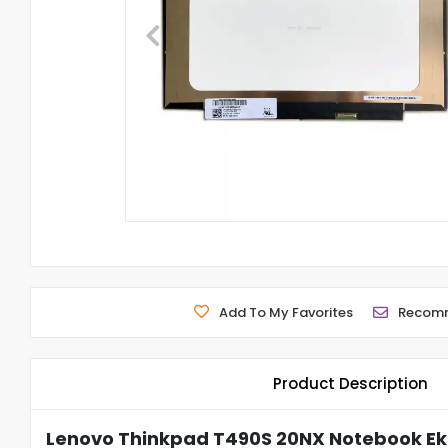
Add To My Favorites
Recom
Product Description
Lenovo Thinkpad T490S 20NX Notebook Ekr