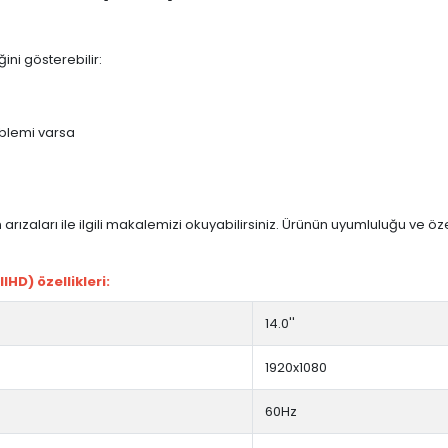
ini gösterebilir:
blemi varsa
arızaları ile ilgili makalemizi okuyabilirsiniz. Ürünün uyumluluğu ve ö
HD) özellikleri:
14.0''
1920x1080
60Hz