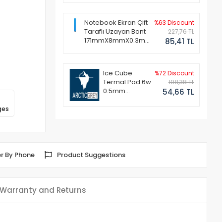
Notebook Ekran Çift
%63 Discount
Taraflı Uzayan Bant
227,76 TL
171mmX8mmX0.3mm
85,41 TL
(1 Set - 2 Adet)
Ice Cube
%72 Discount
Termal Pad 6w
198,38 TL
0.5mm
54,66 TL
50x50mm
ges
r By Phone
Product Suggestions
Warranty and Returns