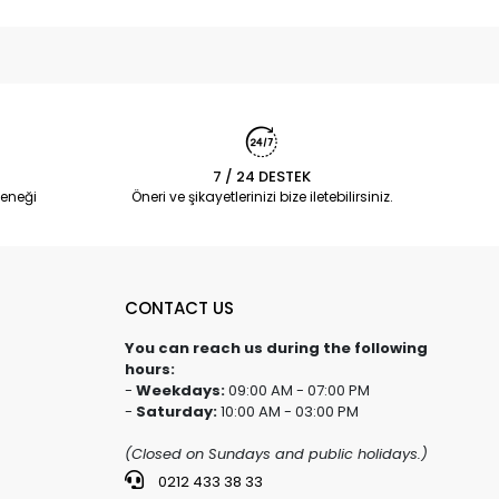
7 / 24 DESTEK
eneği
Öneri ve şikayetlerinizi bize iletebilirsiniz.
CONTACT US
You can reach us during the following
hours:
-
Weekdays:
09:00 AM - 07:00 PM
-
Saturday:
10:00 AM - 03:00 PM
(Closed on Sundays and public holidays.)
0212 433 38 33