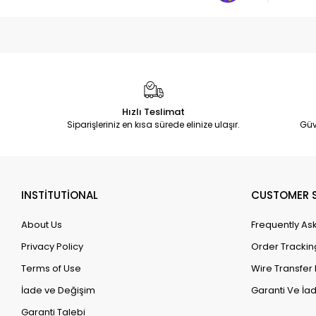
Hızlı Teslimat
Siparişleriniz en kısa sürede elinize ulaşır.
Güv
INSTİTUTİONAL
CUSTOMER S
About Us
Frequently As
Privacy Policy
Order Trackin
Terms of Use
Wire Transfer 
İade ve Değişim
Garanti Ve İad
Garanti Talebi