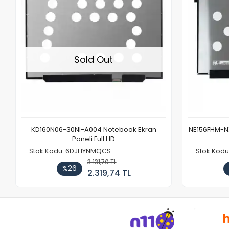
Sold Out
KD160N06-30NI-A004 Notebook Ekran
NE156FHM-NX
Paneli Full HD
Stok Kodu: 6DJHYNMQCS
Stok Kodu
3.131,70 TL
%26
2.319,74 TL