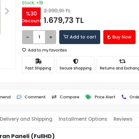
Stock: +18
2.390,91 TL
%30
1.679,73 TL
Discount
Add to cart
Buy Now
Add to my favorites
Fast Shipping
Secure shopping
Returns and Exchan
mend
Comment
Compare
Price Alert
Orde
Delivery and Shipping
Installment Options
Reviews
an Paneli (FullHD)