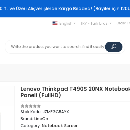
0 TL ve Üzeri Alışverişlerde Kargo Bedava! (Bayiler için 120
English
TRY - Türk Lirası
Order T
Lenovo Thinkpad T490S 20NX Notebook
Paneli (FullHD)
Stok Kodu: JZMFGCBAYX
Brand:
LineOn
Category:
Notebook Screen