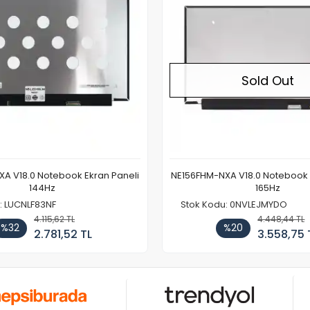
Sold Out
A V18.0 Notebook Ekran Paneli
NE156FHM-NXA V18.0 Notebook 
144Hz
165Hz
: LUCNLF83NF
Stok Kodu: 0NVLEJMYDO
4.115,62 TL
4.448,44 TL
%32
%20
2.781,52 TL
3.558,75 