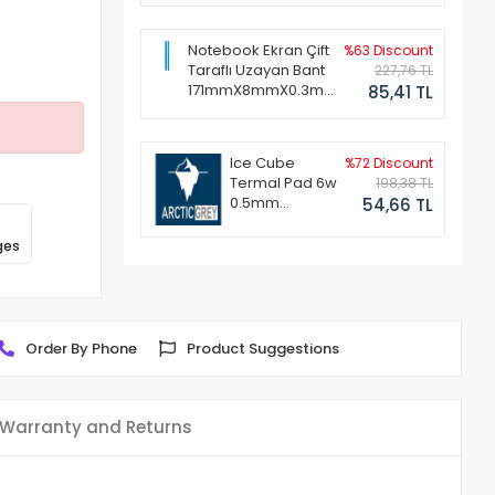
Notebook Ekran Çift
%63 Discount
Taraflı Uzayan Bant
227,76 TL
171mmX8mmX0.3mm
85,41 TL
(1 Set - 2 Adet)
Ice Cube
%72 Discount
Termal Pad 6w
198,38 TL
0.5mm
54,66 TL
50x50mm
ges
Order By Phone
Product Suggestions
Warranty and Returns