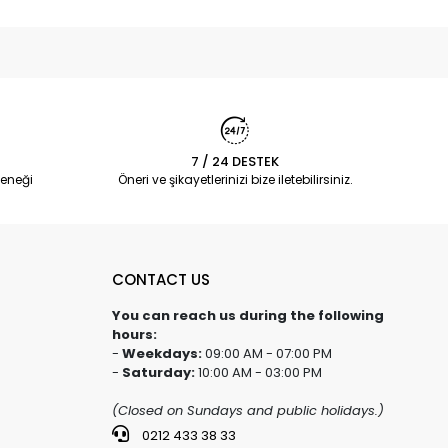
7 / 24 DESTEK
eneği
Öneri ve şikayetlerinizi bize iletebilirsiniz.
CONTACT US
You can reach us during the following
hours:
-
Weekdays:
09:00 AM - 07:00 PM
-
Saturday:
10:00 AM - 03:00 PM
(Closed on Sundays and public holidays.)
0212 433 38 33