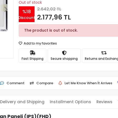
Out of stock
2.642,02 TL
%18
2.177,96 TL
Discount
The product is out of stock.
Add to my favorites
Fast Shipping
Secure shopping
Returns and Exchan
Comment
Compare
Let Me Know When İt Arrives
Delivery and Shipping
Installment Options
Reviews
an Paneli (IPS)(FHD)