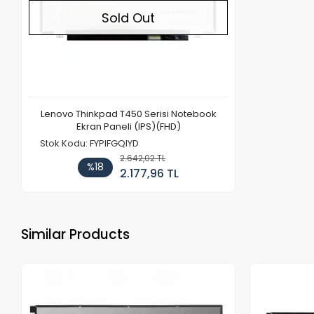
Sold Out
Lenovo Thinkpad T450 Serisi Notebook
Ekran Paneli (IPS)(FHD)
Stok Kodu: FYPIFGQIYD
2.642,02 TL
%18
2.177,96 TL
Similar Products
Out of stock