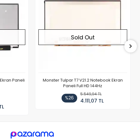
Sold Out
Ekran Paneli
Monster Tulpar T7 V21.2 Notebook Ekran
Paneli Full HD 144Hz
5.549,94 TL
%26
4.111,07 TL
TL