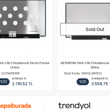
Sold Out
A V18.0 Notebook Ekran Paneli
NE156FHM-NXA V18.0 Notebook 
144Hz
165Hz
: LUCNLF83NF
Stok Kodu: 0NVLEJMYDO
4.115,62 TL
4.448,44 TL
%32
%20
2.781,52 TL
3.558,75 