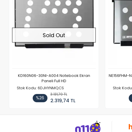
Sold Out
KD160N06-30NI-A004 Notebook Ekran
NE156FHM-NX
Paneli Full HD
Stok Kodu: 6DJHYNMQCS
Stok Kodu
3.131,70 TL
%26
2.319,74 TL