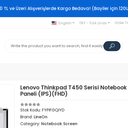
0 TL ve Üzeri Alışverişlerde Kargo Bedava! (Bayiler için 120
English
TRY - Türk Lirası
Order T
Lenovo Thinkpad T450 Serisi Notebook
Paneli (IPS)(FHD)
Stok Kodu: FYPIFGQIYD
Brand:
LineOn
Category:
Notebook Screen