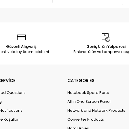
Güvenli Alışveriş
Geniş Ürün Yelpazesi
enli ve kolay ödeme sistemi
Binlerce ürün ve kampanya seç
ERVİCE
CATEGORİES
ked Questions
Notebook Spare Parts
g
All in One Screen Panel
Notifications
Network and Network Products
e Koşulları
Converter Products
Hard Drives