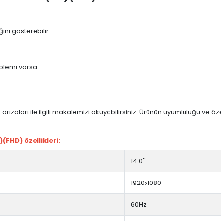
ini gösterebilir:
blemi varsa
arızaları ile ilgili makalemizi okuyabilirsiniz. Ürünün uyumluluğu ve ö
(FHD) özellikleri:
14.0''
1920x1080
60Hz