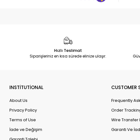
Hızlı Teslimat
Siparişleriniz en kısa sürede elinize ulaşır.
Güv
INSTİTUTİONAL
CUSTOMER S
About Us
Frequently As
Privacy Policy
Order Trackin
Terms of Use
Wire Transfer 
İade ve Değişim
Garanti Ve İad
Garanti Talebi