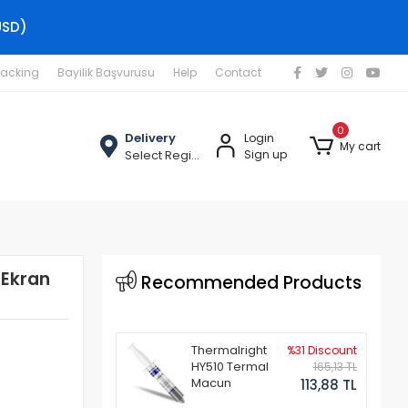
USD)
racking
Bayilik Başvurusu
Help
Contact
0
Delivery
Login
My cart
Select Region
Sign up
 Ekran
Recommended Products
Thermalright
%31 Discount
HY510 Termal
165,13 TL
Macun
113,88 TL