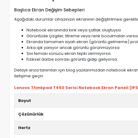
Başlıca Ekran Değişim Sebepleri
Aşağıdaki durumlar cihazınızın ekranının değiştirilmesi gerektiğ
Notebook ekranında kırık veya çatlak oluştuysa
Görüntüde çizgiler, titreme veya renk bozulmaları varsa
Ekranda tamamen siyah ekran (görüntü gelmeme) pro
Arka ışık yanıyor ancak görüntü görünmüyorsa
Sıvı teması sonucu ekran tepki vermiyorsa
Fiziksel darbe sonrası görüntü gidip geliyorsa
Detaylı arıza tanımları için blog yazılarımızdan notebook ekran 
iletişime geçin.
Lenovo Thinkpad T450 Serisi Notebook Ekran Paneli (IPS)
Boyut
Çözünürlük
Hertz