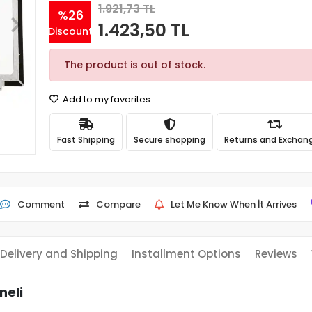
1.921,73 TL
%26
1.423,50 TL
Discount
The product is out of stock.
Add to my favorites
Fast Shipping
Secure shopping
Returns and Exchan
Comment
Compare
Let Me Know When İt Arrives
Delivery and Shipping
Installment Options
Reviews
neli