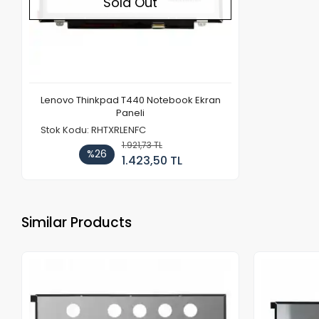
Sold Out
Lenovo Thinkpad T440 Notebook Ekran
Paneli
Stok Kodu: RHTXRLENFC
1.921,73 TL
%26
1.423,50 TL
Similar Products
Out of stock