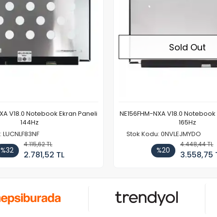
Sold Out
A V18.0 Notebook Ekran Paneli
NE156FHM-NXA V18.0 Notebook 
144Hz
165Hz
: LUCNLF83NF
Stok Kodu: 0NVLEJMYDO
4.115,62 TL
4.448,44 TL
%32
%20
2.781,52 TL
3.558,75 