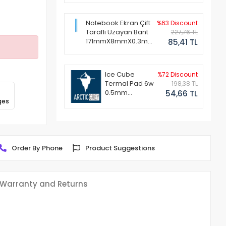
Notebook Ekran Çift
%63 Discount
Taraflı Uzayan Bant
227,76 TL
171mmX8mmX0.3mm
85,41 TL
(1 Set - 2 Adet)
Ice Cube
%72 Discount
Termal Pad 6w
198,38 TL
0.5mm
54,66 TL
ges
50x50mm
Order By Phone
Product Suggestions
Warranty and Returns