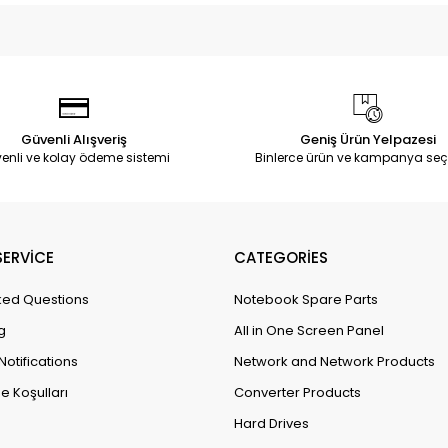
Güvenli Alışveriş
Geniş Ürün Yelpazesi
enli ve kolay ödeme sistemi
Binlerce ürün ve kampanya seç
ERVİCE
CATEGORİES
ked Questions
Notebook Spare Parts
g
All in One Screen Panel
Notifications
Network and Network Products
e Koşulları
Converter Products
Hard Drives