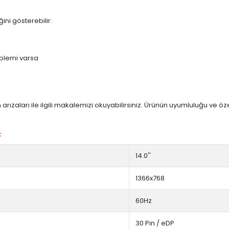
ini gösterebilir:
blemi varsa
arızaları ile ilgili makalemizi okuyabilirsiniz. Ürünün uyumluluğu ve ö
:
14.0''
1366x768
60Hz
30 Pin / eDP