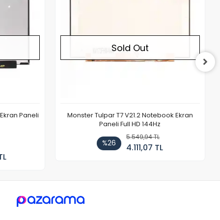
Sold Out
Ekran Paneli
Monster Tulpar T7 V21.2 Notebook Ekran
Paneli Full HD 144Hz
5.549,94 TL
%26
4.111,07 TL
TL