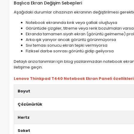
Başlıca Ekran Değişim Sebepleri
Aşağıdaki durumlar cihazınızın ekranının değiştirilmesi gerektiğ
Notebook ekranında kırık veya çatlak oluştuysa
Görüntüde çizgiler, titreme veya renk bozulmaları varsa
Ekranda tamamen siyah ekran (görüntü gelmeme) pro
Arka ışık yanıyor ancak görüntü görünmüyorsa
Sıvı teması sonucu ekran tepki vermiyorsa
Fiziksel darbe sonrası görüntü gidip geliyorsa
Detaylı arıza tanımları için blog yazılarımızdan notebook ekran 
iletişime geçin.
Lenovo Thinkpad T440 Notebook Ekran Paneli özellikleri
Boyut
Çözünürlük
Hertz
Soket