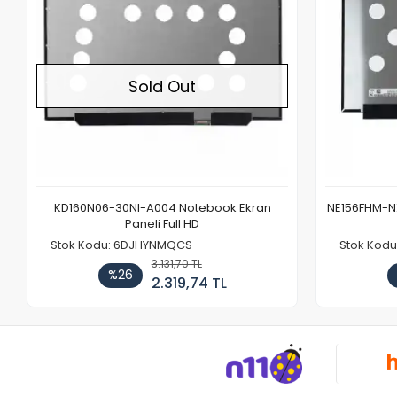
Sold Out
KD160N06-30NI-A004 Notebook Ekran
NE156FHM-NX
Paneli Full HD
Stok Kodu: 6DJHYNMQCS
Stok Kodu
3.131,70 TL
%26
2.319,74 TL