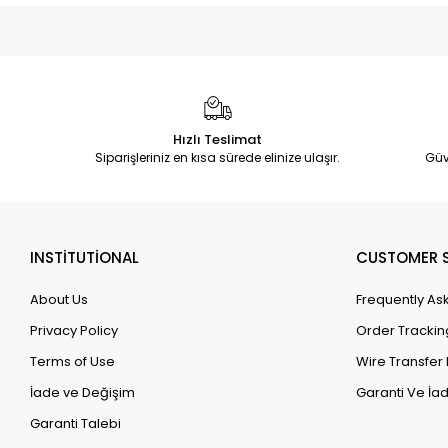
Hızlı Teslimat
Siparişleriniz en kısa sürede elinize ulaşır.
Güv
INSTİTUTİONAL
CUSTOMER S
About Us
Frequently As
Privacy Policy
Order Trackin
Terms of Use
Wire Transfer 
İade ve Değişim
Garanti Ve İad
Garanti Talebi