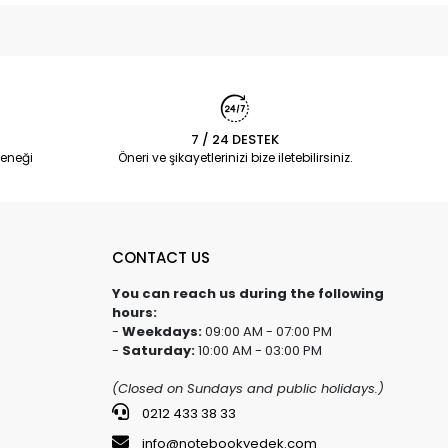
7 / 24 DESTEK
eneği
Öneri ve şikayetlerinizi bize iletebilirsiniz.
CONTACT US
You can reach us during the following
hours:
-
Weekdays:
09:00 AM - 07:00 PM
-
Saturday:
10:00 AM - 03:00 PM
(Closed on Sundays and public holidays.)
0212 433 38 33
info@notebookyedek.com