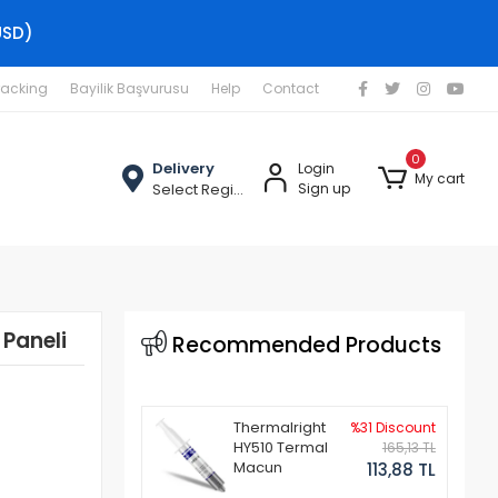
USD)
racking
Bayilik Başvurusu
Help
Contact
0
Delivery
Login
My cart
Select Region
Sign up
Paneli
Recommended Products
Thermalright
%31 Discount
HY510 Termal
165,13 TL
Macun
113,88 TL