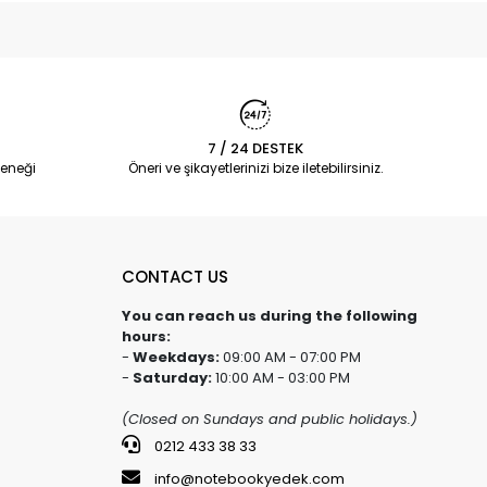
7 / 24 DESTEK
eneği
Öneri ve şikayetlerinizi bize iletebilirsiniz.
CONTACT US
You can reach us during the following
hours:
-
Weekdays:
09:00 AM - 07:00 PM
-
Saturday:
10:00 AM - 03:00 PM
(Closed on Sundays and public holidays.)
0212 433 38 33
info@notebookyedek.com