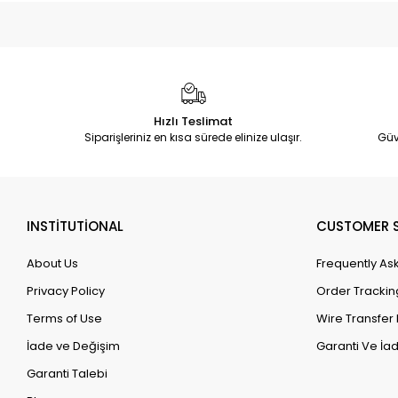
Hızlı Teslimat
Siparişleriniz en kısa sürede elinize ulaşır.
Güv
INSTİTUTİONAL
CUSTOMER S
About Us
Frequently As
Privacy Policy
Order Trackin
Terms of Use
Wire Transfer 
İade ve Değişim
Garanti Ve İad
Garanti Talebi