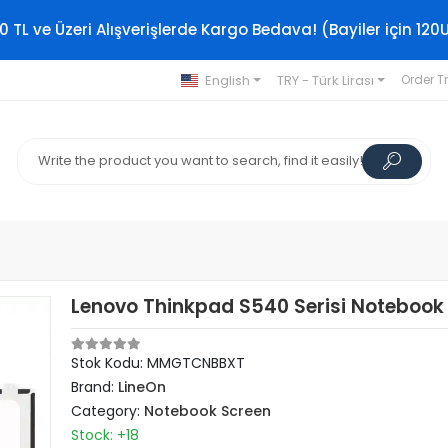
0 TL ve Üzeri Alışverişlerde Kargo Bedava! (Bayiler için 120
English
TRY - Türk Lirası
Order T
Lenovo Thinkpad S540 Serisi Notebook
Stok Kodu: MMGTCNBBXT
Brand:
LineOn
Category:
Notebook Screen
Stock: +18