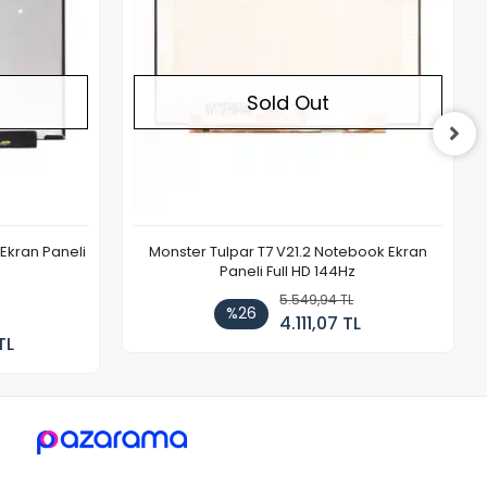
Sold Out
Ekran Paneli
Monster Tulpar T7 V21.2 Notebook Ekran
Paneli Full HD 144Hz
5.549,94 TL
%26
4.111,07 TL
TL