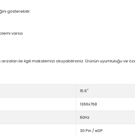
ini gösterebilir:
blemi varsa
arızaları ile ilgili makalemizi okuyabilirsiniz. Ürünün uyumluluğu ve ö
15.6''
1366x768
60Hz
30 Pin / eDP