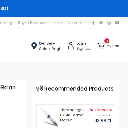
USD)
racking
Bayilik Başvurusu
Help
Contact
0
Delivery
Login
My cart
Select Region
Sign up
 Ekran
Recommended Products
Thermalright
%31 Discount
HY510 Termal
165,13 TL
Macun
113,88 TL