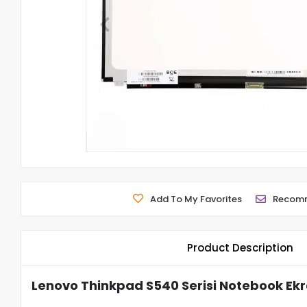
Add To My Favorites
Recom
Product Description
Lenovo Thinkpad S540 Serisi Notebook Ek