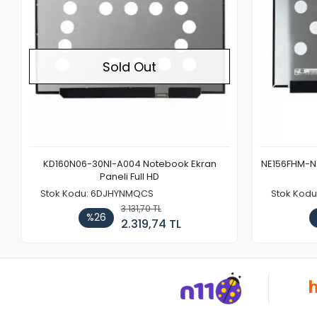
Sold Out
KD160N06-30NI-A004 Notebook Ekran
NE156FHM-NX
Paneli Full HD
Stok Kodu: 6DJHYNMQCS
Stok Kodu
3.131,70 TL
%26
2.319,74 TL