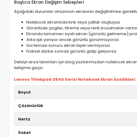
Başlıca Ekran Değişim Sebepleri
Aşağıdaki durumlar cihazınızın ekranının değiştirilmesi gerektiğ
Notebook ekranında kırık veya çatlak oluştuysa
Görüntüde çizgiler, titreme veya renk bozulmaları varsa
Ekranda tamamen siyah ekran (görüntü gelmeme) pro
Arka ışık yanıyor ancak görüntü görünmüyorsa
Sıvı teması sonucu ekran tepki vermiyorsa
Fiziksel darbe sonrası görüntü gidip geliyorsa
Detaylı arıza tanımları için blog yazılarımızdan notebook ekran 
iletişime geçin.
Lenovo Thinkpad S540 Serisi Notebook Ekran özellikleri:
Boyut
Çözünürlük
Hertz
Soket