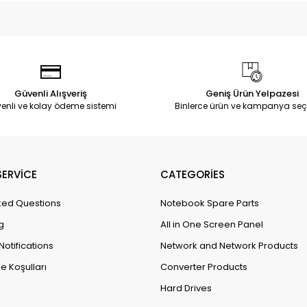
Güvenli Alışveriş
Geniş Ürün Yelpazesi
enli ve kolay ödeme sistemi
Binlerce ürün ve kampanya seç
ERVİCE
CATEGORİES
ked Questions
Notebook Spare Parts
g
All in One Screen Panel
Notifications
Network and Network Products
e Koşulları
Converter Products
Hard Drives