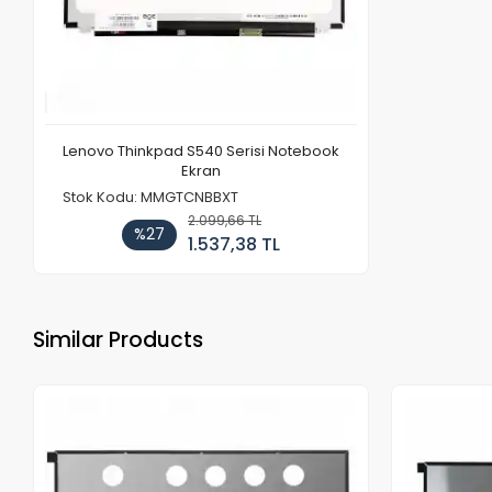
Lenovo Thinkpad S540 Serisi Notebook
Ekran
Stok Kodu: MMGTCNBBXT
2.099,66 TL
%27
1.537,38 TL
Similar Products
Out of stock