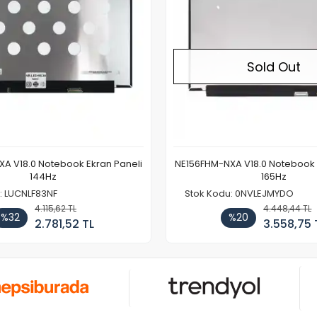
Sold Out
A V18.0 Notebook Ekran Paneli
NE156FHM-NXA V18.0 Notebook 
144Hz
165Hz
: LUCNLF83NF
Stok Kodu: 0NVLEJMYDO
4.115,62 TL
4.448,44 TL
%32
%20
2.781,52 TL
3.558,75 