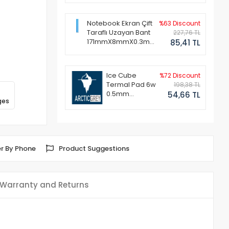
Notebook Ekran Çift
%63 Discount
Taraflı Uzayan Bant
227,76 TL
171mmX8mmX0.3mm
85,41 TL
(1 Set - 2 Adet)
Ice Cube
%72 Discount
Termal Pad 6w
198,38 TL
0.5mm
54,66 TL
ges
50x50mm
r By Phone
Product Suggestions
Warranty and Returns