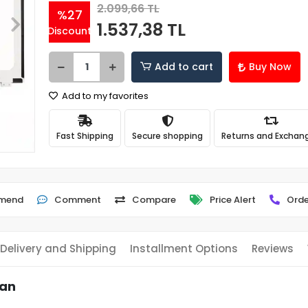
2.099,66 TL
%27
1.537,38 TL
Discount
Add to cart
Buy Now
Add to my favorites
Fast Shipping
Secure shopping
Returns and Exchan
mend
Comment
Compare
Price Alert
Orde
Delivery and Shipping
Installment Options
Reviews
ran