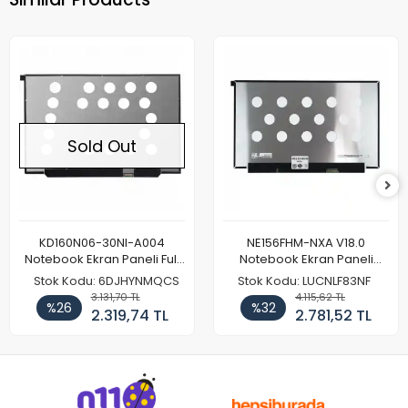
Sold Out
KD160N06-30NI-A004
NE156FHM-NXA V18.0
Notebook Ekran Paneli Full
Notebook Ekran Paneli
HD
144Hz
Stok Kodu: 6DJHYNMQCS
Stok Kodu: LUCNLF83NF
3.131,70 TL
4.115,62 TL
%26
%32
2.319,74 TL
2.781,52 TL