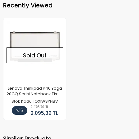
Recently Viewed
Sold Out
Lenovo Thinkpad P40 Yoga
20GQ Serisi Notebook Ekran
Paneli (FHD)
Stok Kodu: IQXIWSYHBV
2.476,79 TL
%15
2.095,39 TL
Similar Products