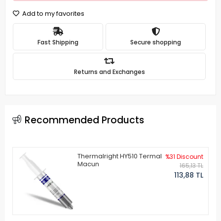
Add to my favorites
Fast Shipping
Secure shopping
Returns and Exchanges
Recommended Products
Thermalright HY510 Termal
%31 Discount
Macun
165,13 TL
113,88 TL