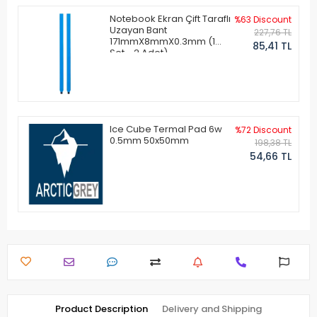
Notebook Ekran Çift Taraflı
%63 Discount
Uzayan Bant
227,76 TL
171mmX8mmX0.3mm (1
85,41 TL
Set - 2 Adet)
Ice Cube Termal Pad 6w
%72 Discount
0.5mm 50x50mm
198,38 TL
54,66 TL
Product Description
Delivery and Shipping