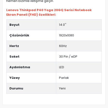
hemen bizimle iletişime geçin.
Lenovo Thinkpad P40 Yoga 20GQ Serisi Notebook
Ekran Paneli (FHD) özellikleri:
Boyut
14.0''
Çözünürlük
1920x1080
Hertz
60Hz
Soket
30 Pin / eDP
Aydınlatma
LED
Yüzey
Parlak
Durumu
Yeni