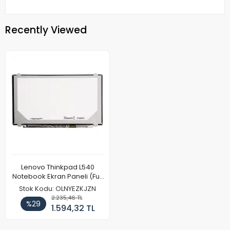
Recently Viewed
Lenovo Thinkpad L540
Notebook Ekran Paneli (Full
HD)
Stok Kodu: OLNYEZKJZN
2.235,46 TL
%29
1.594,32 TL