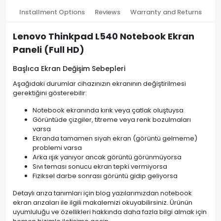
Installment Options
Reviews
Warranty and Returns
Lenovo Thinkpad L540 Notebook Ekran
Paneli (Full HD)
Başlıca Ekran Değişim Sebepleri
Aşağıdaki durumlar cihazınızın ekranının değiştirilmesi
gerektiğini gösterebilir:
Notebook ekranında kırık veya çatlak oluştuysa
Görüntüde çizgiler, titreme veya renk bozulmaları
varsa
Ekranda tamamen siyah ekran (görüntü gelmeme)
problemi varsa
Arka ışık yanıyor ancak görüntü görünmüyorsa
Sıvı teması sonucu ekran tepki vermiyorsa
Fiziksel darbe sonrası görüntü gidip geliyorsa
Detaylı arıza tanımları için blog yazılarımızdan notebook
ekran arızaları ile ilgili makalemizi okuyabilirsiniz. Ürünün
uyumluluğu ve özellikleri hakkında daha fazla bilgi almak için