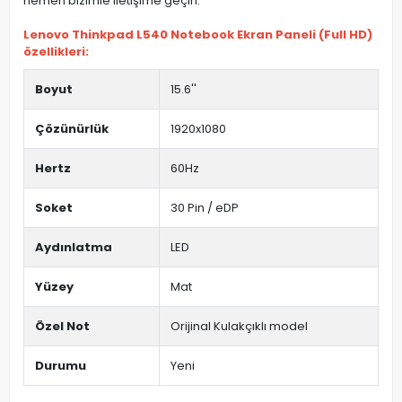
hemen bizimle iletişime geçin.
Lenovo Thinkpad L540 Notebook Ekran Paneli (Full HD)
özellikleri:
Boyut
15.6''
Çözünürlük
1920x1080
Hertz
60Hz
Soket
30 Pin / eDP
Aydınlatma
LED
Yüzey
Mat
Özel Not
Orijinal Kulakçıklı model
Durumu
Yeni