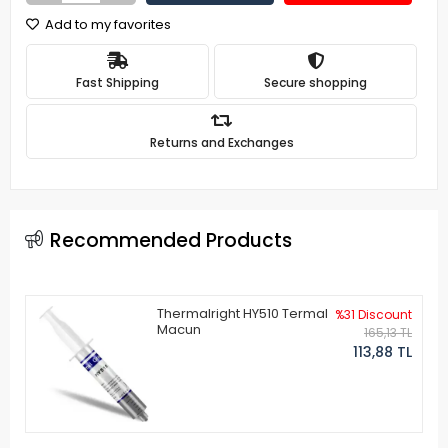
Add to my favorites
Fast Shipping
Secure shopping
Returns and Exchanges
Recommended Products
Thermalright HY510 Termal
%31 Discount
Macun
165,13 TL
113,88 TL