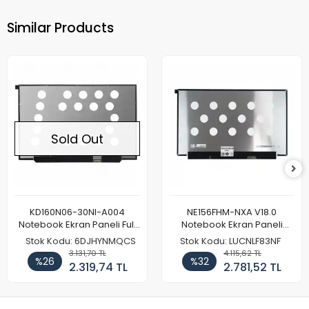
Similar Products
Sold Out
KD160N06-30NI-A004
NE156FHM-NXA V18.0
Notebook Ekran Paneli Full
Notebook Ekran Paneli
HD
144Hz
Stok Kodu: 6DJHYNMQCS
Stok Kodu: LUCNLF83NF
3.131,70 TL
4.115,62 TL
%26
%32
2.319,74 TL
2.781,52 TL