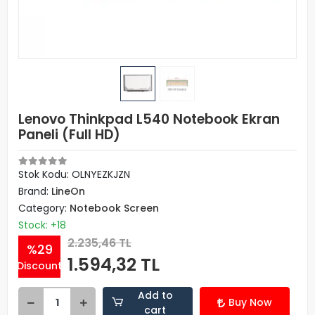
Lenovo Thinkpad L540 Notebook Ekran
Paneli (Full HD)
Stok Kodu: OLNYEZKJZN
Brand:
LineOn
Category:
Notebook Screen
Stock: +18
2.235,46 TL
%29
1.594,32 TL
Discount
Add to
Buy Now
cart