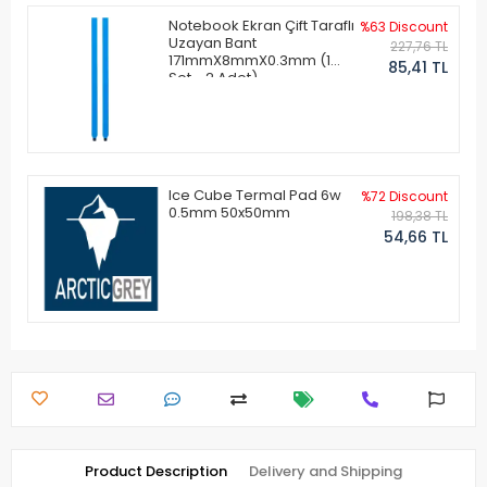
Notebook Ekran Çift Taraflı
%63 Discount
Uzayan Bant
227,76 TL
171mmX8mmX0.3mm (1
85,41 TL
Set - 2 Adet)
Ice Cube Termal Pad 6w
%72 Discount
0.5mm 50x50mm
198,38 TL
54,66 TL
Product Description
Delivery and Shipping