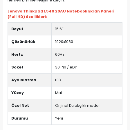
hemen bizimle iletişime geçin.
Lenovo Thinkpad L540 20AU Notebook Ekran Paneli
(Full HD) özellikleri:
Boyut
15.6''
Çözünürlük
1920x1080
Hertz
60Hz
Soket
30 Pin / eDP
Aydınlatma
LED
Yüzey
Mat
Özel Not
Orijinal Kulakçıklı model
Durumu
Yeni