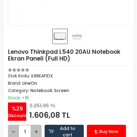
Lenovo Thinkpad L540 20AU Notebook
Ekran Paneli (Full HD)
Stok Kodu: ILRBKAFIDX
Brand:
LineOn
Category:
Notebook Screen
Stock: +18
2.251,95 TL
%29
1.606,08 TL
Discount
Add to
Buy Now
cart