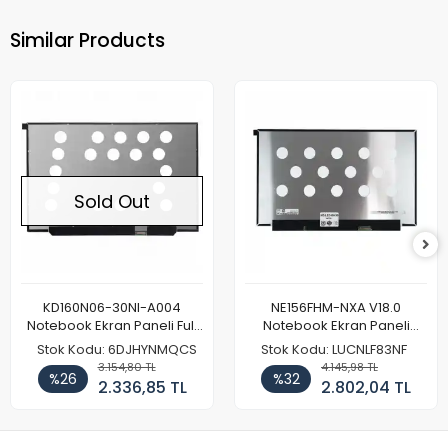
Similar Products
Sold Out
KD160N06-30NI-A004
NE156FHM-NXA V18.0
Notebook Ekran Paneli Full
Notebook Ekran Paneli
HD
144Hz
Stok Kodu: 6DJHYNMQCS
Stok Kodu: LUCNLF83NF
3.154,80 TL
4.145,98 TL
%26
%32
2.336,85 TL
2.802,04 TL