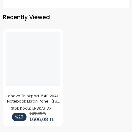
Recently Viewed
Lenovo Thinkpad L540 20AU
Notebook Ekran Paneli (Full
HD)
Stok Kodu: ILRBKAFIDX
2.251,95 TL
%29
1.606,08 TL