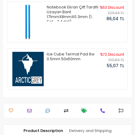
Notebook Ekran Çift Taraflı
%63 Discount
Uzayan Bant
229,44 TL
171mmX8mmX0.3mm (1
86,04 TL
Set - 2 Adet)
Ice Cube Termal Pad 6w
%72 Discount
0.5mm 50x50mm
199,84 TL
55,07 TL
Product Description
Delivery and Shipping