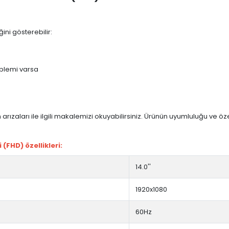
ini gösterebilir:
blemi varsa
arızaları ile ilgili makalemizi okuyabilirsiniz. Ürünün uyumluluğu ve ö
(FHD) özellikleri:
14.0''
1920x1080
60Hz