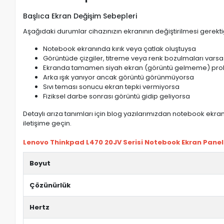
Başlıca Ekran Değişim Sebepleri
Aşağıdaki durumlar cihazınızın ekranının değiştirilmesi gerektiğ
Notebook ekranında kırık veya çatlak oluştuysa
Görüntüde çizgiler, titreme veya renk bozulmaları varsa
Ekranda tamamen siyah ekran (görüntü gelmeme) pro
Arka ışık yanıyor ancak görüntü görünmüyorsa
Sıvı teması sonucu ekran tepki vermiyorsa
Fiziksel darbe sonrası görüntü gidip geliyorsa
Detaylı arıza tanımları için blog yazılarımızdan notebook ekran 
iletişime geçin.
Lenovo Thinkpad L470 20JV Serisi Notebook Ekran Paneli 
Boyut
Çözünürlük
Hertz