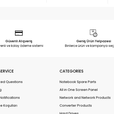
Güvenli Alışveriş
Geniş Ürün Yelpazesi
enli ve kolay ödeme sistemi
Binlerce ürün ve kampanya seç
ERVİCE
CATEGORİES
ked Questions
Notebook Spare Parts
g
All in One Screen Panel
Notifications
Network and Network Products
e Koşulları
Converter Products
Hard Drives