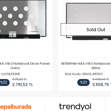
Sold Out
A V18.0 Notebook Ekran Paneli
NE156FHM-NXA V18.0 Notebook 
144Hz
165Hz
: LUCNLF83NF
Stok Kodu: 0NVLEJMYDO
4.115,62 TL
4.448,44 TL
%32
%20
2.781,52 TL
3.558,75 