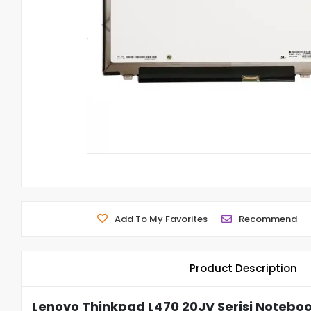
Add To My Favorites
Recommend
Product Description
Lenovo Thinkpad L470 20JV Serisi Noteboo