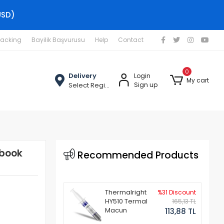
USD)
racking
Bayilik Başvurusu
Help
Contact
0
Delivery
Login
My cart
Select Region
Sign up
ebook
Recommended Products
Thermalright
%31 Discount
HY510 Termal
165,13 TL
Macun
113,88 TL