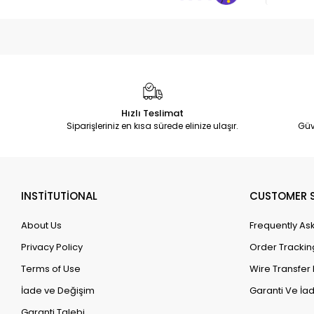
Hızlı Teslimat
Siparişleriniz en kısa sürede elinize ulaşır.
Güv
INSTİTUTİONAL
CUSTOMER S
About Us
Frequently As
Privacy Policy
Order Trackin
Terms of Use
Wire Transfer 
İade ve Değişim
Garanti Ve İad
Garanti Talebi