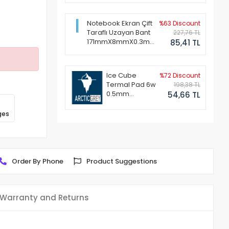
Notebook Ekran Çift
%63 Discount
Taraflı Uzayan Bant
227,76 TL
171mmX8mmX0.3mm
85,41 TL
(1 Set - 2 Adet)
Ice Cube
%72 Discount
Termal Pad 6w
198,38 TL
0.5mm
54,66 TL
50x50mm
ges
Order By Phone
Product Suggestions
Warranty and Returns