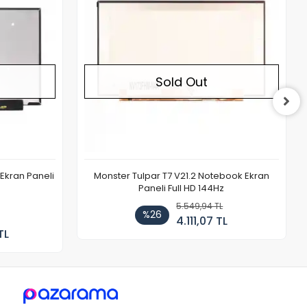
Sold Out
Ekran Paneli
Monster Tulpar T7 V21.2 Notebook Ekran
Paneli Full HD 144Hz
5.549,94 TL
%26
4.111,07 TL
TL