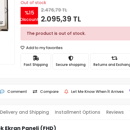
Out of stock
2.476,79 TL
%15
2.095,39 TL
Discount
The product is out of stock.
Add to my favorites
Fast Shipping
Secure shopping
Returns and Exchan
Comment
Compare
Let Me Know When İt Arrives
Delivery and Shipping
Installment Options
Reviews
k Ekran Paneli (FHD)