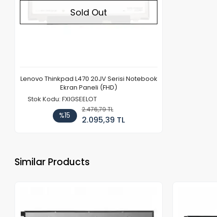
Sold Out
Lenovo Thinkpad L470 20JV Serisi Notebook
Ekran Paneli (FHD)
Stok Kodu: FXIGSEELOT
2.476,79 TL
%15
2.095,39 TL
Similar Products
Out of stock