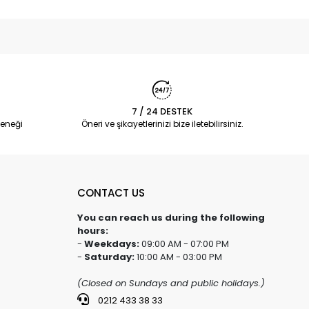
7 / 24 DESTEK
eneği
Öneri ve şikayetlerinizi bize iletebilirsiniz.
CONTACT US
You can reach us during the following
hours:
-
Weekdays:
09:00 AM - 07:00 PM
-
Saturday:
10:00 AM - 03:00 PM
(Closed on Sundays and public holidays.)
0212 433 38 33