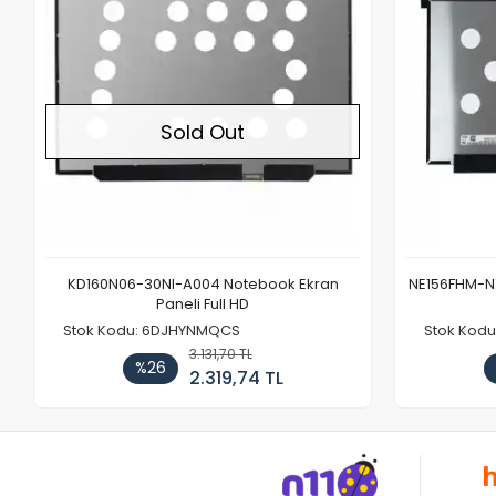
Sold Out
KD160N06-30NI-A004 Notebook Ekran
NE156FHM-NX
Paneli Full HD
Stok Kodu: 6DJHYNMQCS
Stok Kodu
3.131,70 TL
%26
2.319,74 TL