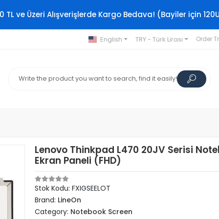
0 TL ve Üzeri Alışverişlerde Kargo Bedava! (Bayiler için 120
English
TRY - Türk Lirası
Order T
Lenovo Thinkpad L470 20JV Serisi Not
Ekran Paneli (FHD)
Stok Kodu: FXIGSEELOT
Brand:
LineOn
Category:
Notebook Screen