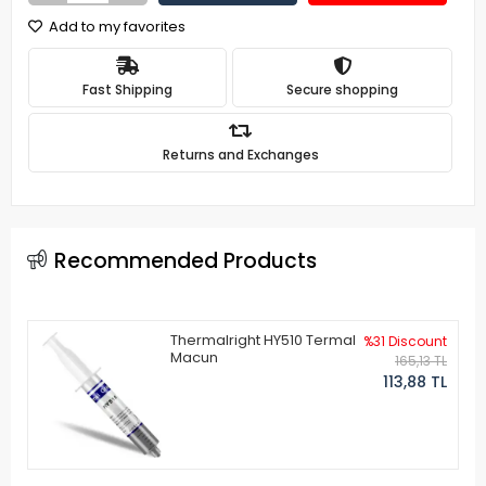
Add to my favorites
Fast Shipping
Secure shopping
Returns and Exchanges
Recommended Products
Thermalright HY510 Termal
%31 Discount
Macun
165,13 TL
113,88 TL