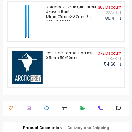
Notebook Ekran Çift Taraflı
%63 Discount
Uzayan Bant
227,76 TL
171mmX8mmX0.3mm (1
85,41 TL
Set - 2 Adet)
Ice Cube Termal Pad 6w
%72 Discount
0.5mm 50x50mm
198,38 TL
54,66 TL
Product Description
Delivery and Shipping