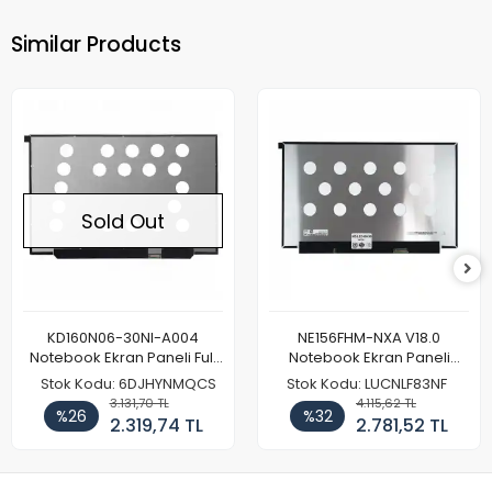
Similar Products
Sold Out
KD160N06-30NI-A004
NE156FHM-NXA V18.0
Notebook Ekran Paneli Full
Notebook Ekran Paneli
HD
144Hz
Stok Kodu: 6DJHYNMQCS
Stok Kodu: LUCNLF83NF
3.131,70 TL
4.115,62 TL
%26
%32
2.319,74 TL
2.781,52 TL