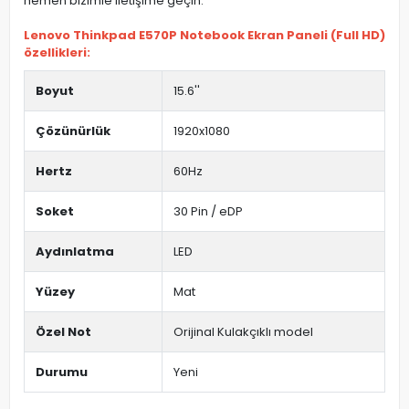
hemen bizimle iletişime geçin.
Lenovo Thinkpad E570P Notebook Ekran Paneli (Full HD)
özellikleri:
Boyut
15.6''
Çözünürlük
1920x1080
Hertz
60Hz
Soket
30 Pin / eDP
Aydınlatma
LED
Yüzey
Mat
Özel Not
Orijinal Kulakçıklı model
Durumu
Yeni