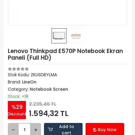
Lenovo Thinkpad E570P Notebook Ekran
Paneli (Full HD)
Stok Kodu: ZKUSDBYLMA
Brand:
LineOn
Category:
Notebook Screen
Stock: +18
2.235,46 TL
%29
1.594,32 TL
Discount
Add to
Buy Now
cart