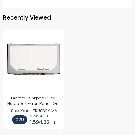
Recently Viewed
Lenovo Thinkpad E570P
Notebook Ekran Paneli (Full
HD)
Stok Kodu: ZKUSDBYLMA
2.235,46 TL
%29
1.594,32 TL