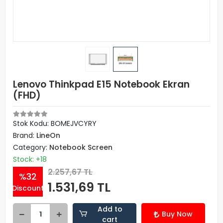
Lenovo Thinkpad E15 Notebook Ekran
(FHD)
Stok Kodu: BOMEJVCYRY
Brand:
LineOn
Category:
Notebook Screen
Stock: +18
2.257,67 TL
%32
1.531,69 TL
Discount
Add to
Buy Now
cart