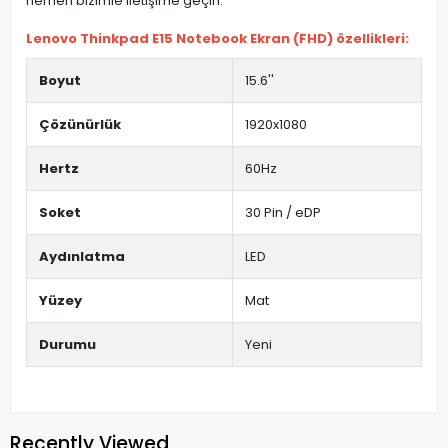
hemen bizimle iletişime geçin.
Lenovo Thinkpad E15 Notebook Ekran (FHD) özellikleri:
Boyut
15.6''
Çözünürlük
1920x1080
Hertz
60Hz
Soket
30 Pin / eDP
Aydınlatma
LED
Yüzey
Mat
Durumu
Yeni
Recently Viewed