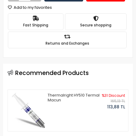
Add to my favorites
Fast Shipping
Secure shopping
Returns and Exchanges
Recommended Products
Thermalright HY510 Termal
%31 Discount
Macun
165,13 TL
113,88 TL