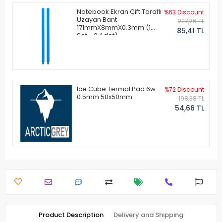
Notebook Ekran Çift Taraflı
%63 Discount
Uzayan Bant
227,76 TL
171mmX8mmX0.3mm (1
85,41 TL
Set - 2 Adet)
Ice Cube Termal Pad 6w
%72 Discount
0.5mm 50x50mm
198,38 TL
54,66 TL
Product Description
Delivery and Shipping