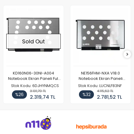
Sold Out
KD160N06-30NI-A004
NE156FHM-NXA V18.0
Notebook Ekran Paneli Full
Notebook Ekran Paneli
HD
144Hz
Stok Kodu: 6DJHYNMQCS
Stok Kodu: LUCNLF83NF
3.131,70 TL
4.115,62 TL
%26
%32
2.319,74 TL
2.781,52 TL