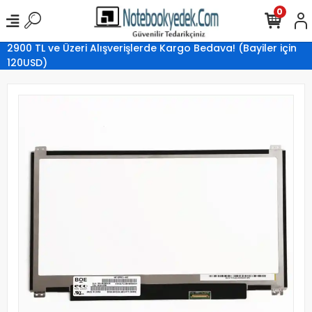
0
2900 TL ve Üzeri Alışverişlerde Kargo Bedava! (Bayiler için
120USD)