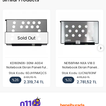
Sold Out
KD160N06-30NI-A004
NE156FHM-NXA V18.0
Notebook Ekran Paneli Full
Notebook Ekran Paneli
HD
144Hz
Stok Kodu: 6DJHYNMQCS
Stok Kodu: LUCNLF83NF
3.131,70 TL
4.115,62 TL
%26
%32
2.319,74 TL
2.781,52 TL