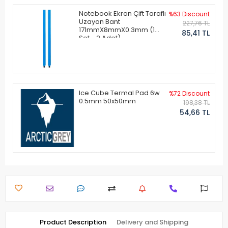
Notebook Ekran Çift Taraflı
%63 Discount
Uzayan Bant
227,76 TL
171mmX8mmX0.3mm (1
85,41 TL
Set - 2 Adet)
Ice Cube Termal Pad 6w
%72 Discount
0.5mm 50x50mm
198,38 TL
54,66 TL
Product Description
Delivery and Shipping