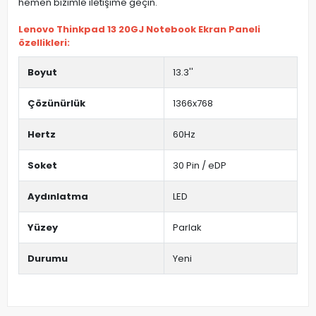
hemen bizimle iletişime geçin.
Lenovo Thinkpad 13 20GJ Notebook Ekran Paneli
özellikleri:
Boyut
13.3''
Çözünürlük
1366x768
Hertz
60Hz
Soket
30 Pin / eDP
Aydınlatma
LED
Yüzey
Parlak
Durumu
Yeni