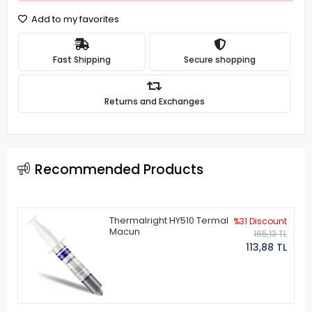
Add to my favorites
Fast Shipping
Secure shopping
Returns and Exchanges
Recommended Products
Thermalright HY510 Termal
%31 Discount
Macun
165,13 TL
113,88 TL