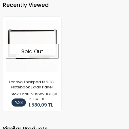
Recently Viewed
Sold Out
Lenovo Thinkpad 13 20GJ
Notebook Ekran Paneli
Stok Kodu: VBSWVBGFQV
2.054,11 TL
%23
1.580,09 TL
Similar Products