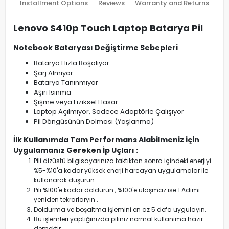
Installment Options
Reviews
Warranty and Returns
Lenovo S410p Touch Laptop Batarya Pil
Notebook Bataryası Değiştirme Sebepleri
Batarya Hızla Boşalıyor
Şarj Almıyor
Batarya Tanınmıyor
Aşırı Isınma
Şişme veya Fiziksel Hasar
Laptop Açılmıyor, Sadece Adaptörle Çalışıyor
Pil Döngüsünün Dolması (Yaşlanma)
İlk Kullanımda Tam Performans Alabilmeniz için
Uygulamanız Gereken İp Uçları :
Pili dizüstü bilgisayarınıza taktıktan sonra içindeki enerjiyi
%5-%10'a kadar yüksek enerji harcayan uygulamalar ile
kullanarak düşürün.
Pili %100'e kadar doldurun , %100'e ulaşmaz ise 1.Adımı
yeniden tekrarlaryın .
Doldurma ve boşaltma işlemini en az 5 defa uygulayın.
Bu işlemleri yaptığınızda piliniz normal kullanıma hazır
demektir.