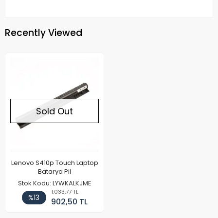
Recently Viewed
Sold Out
Lenovo S410p Touch Laptop
Batarya Pil
Stok Kodu: LYWKALKJME
1.033,77 TL
%13
902,50 TL