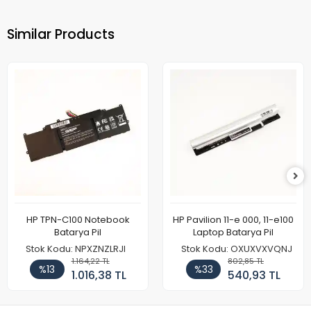
Similar Products
HP TPN-C100 Notebook
HP Pavilion 11-e 000, 11-e100
Batarya Pil
Laptop Batarya Pil
Stok Kodu: NPXZNZLRJI
Stok Kodu: OXUXVXVQNJ
1.164,22 TL
802,85 TL
%13
%33
1.016,38 TL
540,93 TL