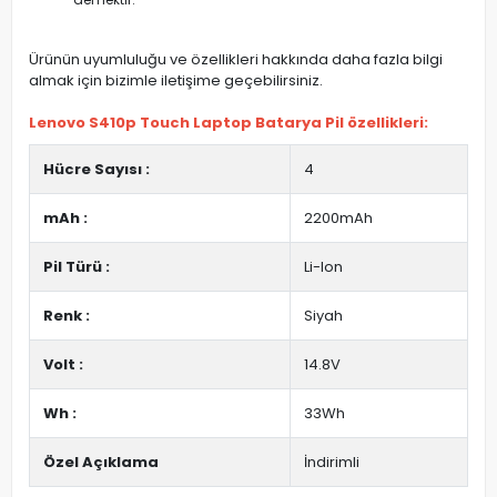
Ürünün uyumluluğu ve özellikleri hakkında daha fazla bilgi
almak için bizimle iletişime geçebilirsiniz.
Lenovo S410p Touch Laptop Batarya Pil özellikleri:
Hücre Sayısı :
4
mAh :
2200mAh
Pil Türü :
Li-Ion
Renk :
Siyah
Volt :
14.8V
Wh :
33Wh
Özel Açıklama
İndirimli