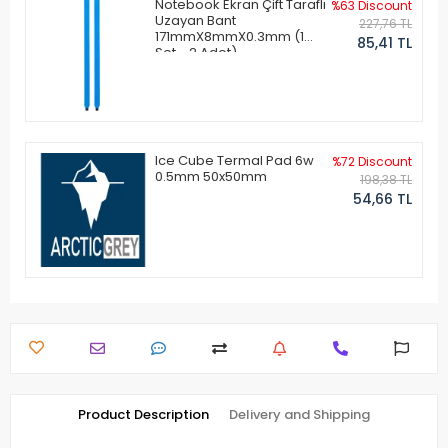
Notebook Ekran Çift Taraflı
%63 Discount
Uzayan Bant
227,76 TL
171mmX8mmX0.3mm (1
85,41 TL
Set - 2 Adet)
Ice Cube Termal Pad 6w
%72 Discount
0.5mm 50x50mm
198,38 TL
54,66 TL
Product Description
Delivery and Shipping