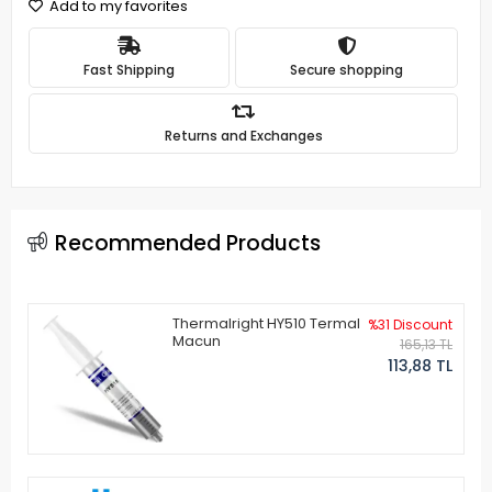
Add to my favorites
Fast Shipping
Secure shopping
Returns and Exchanges
Recommended Products
Thermalright HY510 Termal
%31 Discount
Macun
165,13 TL
113,88 TL