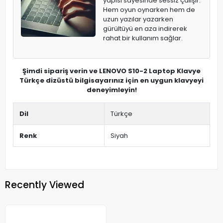
yapısı sayesinde sessiz çalışır.
Hem oyun oynarken hem de
uzun yazılar yazarken
gürültüyü en aza indirerek
rahat bir kullanım sağlar.
Şimdi sipariş verin ve LENOVO S10-2 Laptop Klavye
Türkçe dizüstü bilgisayarınız için en uygun klavyeyi
deneyimleyin!
Dil
Türkçe
Renk
Siyah
Recently Viewed