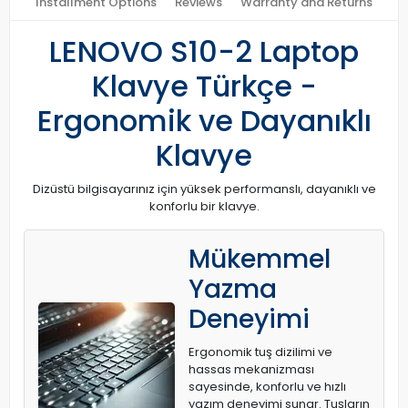
Installment Options
Reviews
Warranty and Returns
LENOVO S10-2 Laptop
Klavye Türkçe -
Ergonomik ve Dayanıklı
Klavye
Dizüstü bilgisayarınız için yüksek performanslı, dayanıklı ve
konforlu bir klavye.
Mükemmel
Yazma
Deneyimi
Ergonomik tuş dizilimi ve
hassas mekanizması
sayesinde, konforlu ve hızlı
yazım deneyimi sunar. Tuşların