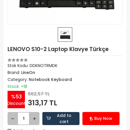
LENOVO S10-2 Laptop Klavye Türkçe
Stok Kodu: DDKNOTRMDK
Brand:
LineOn
Category:
Notebook Keyboard
Stock: +18
662,57 TL
%53
313,17 TL
Discount
Add to
Buy Now
cart