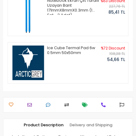
Notebook Ekran Çift Taraflı
%63 Discount
Uzayan Bant
227,76 TL
171mmX8mmX0.3mm (1
85,41 TL
Set - 2 Adet)
Ice Cube Termal Pad 6w
%72 Discount
0.5mm 50x50mm
198,38 TL
54,66 TL
Product Description
Delivery and Shipping