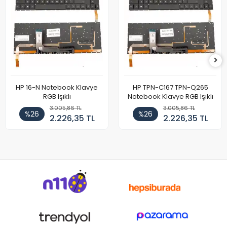
HP 16-N Notebook Klavye
HP TPN-C167 TPN-Q265
RGB Işıklı
Notebook Klavye RGB Işıklı
3.005,86 TL
3.005,86 TL
%26
%26
2.226,35 TL
2.226,35 TL