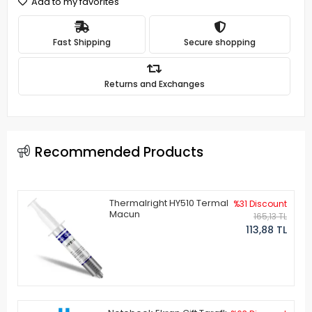
Add to my favorites
Fast Shipping
Secure shopping
Returns and Exchanges
Recommended Products
Thermalright HY510 Termal
%31 Discount
Macun
165,13 TL
113,88 TL